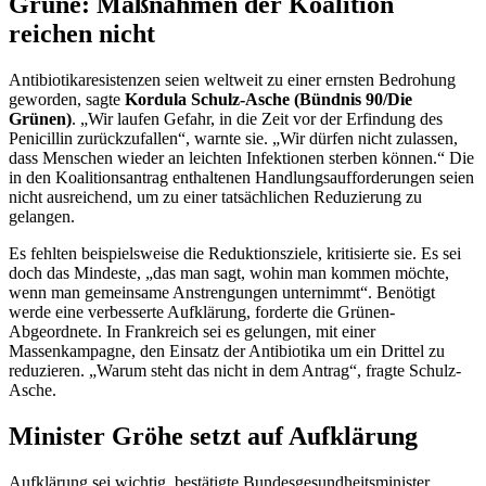
Grüne: Maßnahmen der Koalition
reichen nicht
Antibiotikaresistenzen seien weltweit zu einer ernsten Bedrohung
geworden, sagte
Kordula Schulz-Asche (Bündnis 90/Die
Grünen)
. „Wir laufen Gefahr, in die Zeit vor der Erfindung des
Penicillin zurückzufallen“, warnte sie. „Wir dürfen nicht zulassen,
dass Menschen wieder an leichten Infektionen sterben können.“ Die
in den Koalitionsantrag enthaltenen Handlungsaufforderungen seien
nicht ausreichend, um zu einer tatsächlichen Reduzierung zu
gelangen.
Es fehlten beispielsweise die Reduktionsziele, kritisierte sie. Es sei
doch das Mindeste, „das man sagt, wohin man kommen möchte,
wenn man gemeinsame Anstrengungen unternimmt“. Benötigt
werde eine verbesserte Aufklärung, forderte die Grünen-
Abgeordnete. In Frankreich sei es gelungen, mit einer
Massenkampagne, den Einsatz der Antibiotika um ein Drittel zu
reduzieren. „Warum steht das nicht in dem Antrag“, fragte Schulz-
Asche.
Minister Gröhe setzt auf Aufklärung
Aufklärung sei wichtig, bestätigte Bundesgesundheitsminister