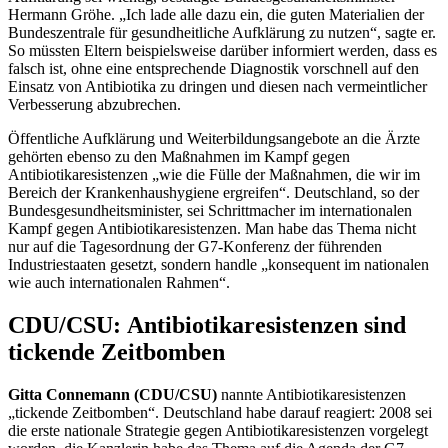
Hermann Gröhe. „Ich lade alle dazu ein, die guten Materialien der
Bundeszentrale für gesundheitliche Aufklärung zu nutzen“, sagte er.
So müssten Eltern beispielsweise darüber informiert werden, dass es
falsch ist, ohne eine entsprechende Diagnostik vorschnell auf den
Einsatz von Antibiotika zu dringen und diesen nach vermeintlicher
Verbesserung abzubrechen.
Öffentliche Aufklärung und Weiterbildungsangebote an die Ärzte
gehörten ebenso zu den Maßnahmen im Kampf gegen
Antibiotikaresistenzen „wie die Fülle der Maßnahmen, die wir im
Bereich der Krankenhaushygiene ergreifen“. Deutschland, so der
Bundesgesundheitsminister, sei Schrittmacher im internationalen
Kampf gegen Antibiotikaresistenzen. Man habe das Thema nicht
nur auf die Tagesordnung der G7-Konferenz der führenden
Industriestaaten gesetzt, sondern handle „konsequent im nationalen
wie auch internationalen Rahmen“.
CDU/CSU: Antibiotikaresistenzen sind
tickende Zeitbomben
Gitta Connemann (CDU/CSU)
nannte Antibiotikaresistenzen
„tickende Zeitbomben“. Deutschland habe darauf reagiert: 2008 sei
die erste nationale Strategie gegen Antibiotikaresistenzen vorgelegt