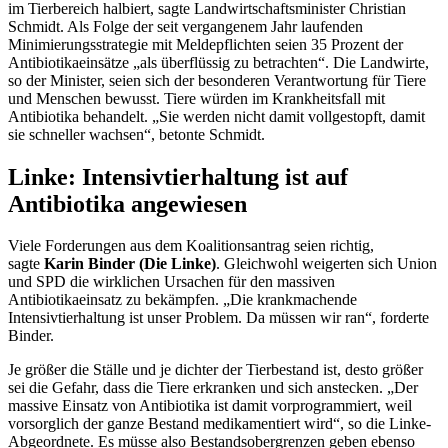
im Tierbereich halbiert, sagte Landwirtschaftsminister Christian
Schmidt. Als Folge der seit vergangenem Jahr laufenden
Minimierungsstrategie mit Meldepflichten seien 35 Prozent der
Antibiotikaeinsätze „als überflüssig zu betrachten“. Die Landwirte,
so der Minister, seien sich der besonderen Verantwortung für Tiere
und Menschen bewusst. Tiere würden im Krankheitsfall mit
Antibiotika behandelt. „Sie werden nicht damit vollgestopft, damit
sie schneller wachsen“, betonte Schmidt.
Linke: Intensivtierhaltung ist auf
Antibiotika angewiesen
Viele Forderungen aus dem Koalitionsantrag seien richtig,
sagte
Karin Binder (Die Linke)
. Gleichwohl weigerten sich Union
und SPD die wirklichen Ursachen für den massiven
Antibiotikaeinsatz zu bekämpfen. „Die krankmachende
Intensivtierhaltung ist unser Problem. Da müssen wir ran“, forderte
Binder.
Je größer die Ställe und je dichter der Tierbestand ist, desto größer
sei die Gefahr, dass die Tiere erkranken und sich anstecken. „Der
massive Einsatz von Antibiotika ist damit vorprogrammiert, weil
vorsorglich der ganze Bestand medikamentiert wird“, so die Linke-
Abgeordnete. Es müsse also Bestandsobergrenzen geben ebenso