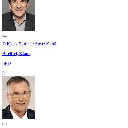
© Klaus Barthel / Susie Knoll
Barthel, Klaus
SPD
()