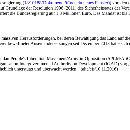
esregierung (
18/10188
(Dokument, öffnet ein neues Fenster)
) vor, den
uf Grundlage der Resolution 1996 (2011) des Sicherheitsrates der Ver
ffert die Bundesregierung auf 1,3 Millionen Euro. Das Mandat ist bis E
r massiven Herausforderungen, bei deren Bewältigung das Land auf die 
r bewaffneter Auseinandersetzungen seit Dezember 2013 hätte sich die
udan People's Liberation Movement/Army-in-Opposition (SPLM/A-iO
ganisation
Intergovernmental Authority on Development (IGAD)
vorg
eblich unterstützt und überwacht werden.“ (ahe/eis/10.11.2016)