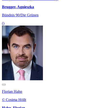
Brugger, Agnieszka
Bündnis 90/Die Grünen
()
Florian Hahn
© Cosima Höllt
Hahn, Florian