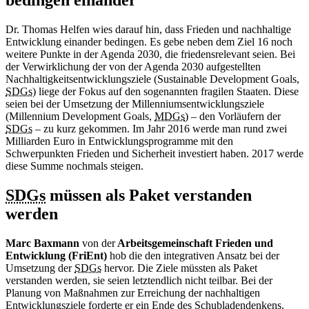
bedingen einander
Dr. Thomas Helfen wies darauf hin, dass Frieden und nachhaltige
Entwicklung einander bedingen. Es gebe neben dem Ziel 16 noch
weitere Punkte in der Agenda 2030, die friedensrelevant seien. Bei
der Verwirklichung der von der Agenda 2030 aufgestellten
Nachhaltigkeitsentwicklungsziele (
Sustainable Development Goals
,
SDGs
) liege der Fokus auf den sogenannten fragilen Staaten. Diese
seien bei der Umsetzung der Millenniumsentwicklungsziele
(
Millennium Development Goals
,
MDGs
) – den Vorläufern der
SDGs
– zu kurz gekommen. Im Jahr 2016 werde man rund zwei
Milliarden Euro in Entwicklungsprogramme mit den
Schwerpunkten Frieden und Sicherheit investiert haben. 2017 werde
diese Summe nochmals steigen.
SDGs
müssen als Paket verstanden
werden
Marc Baxmann
von der
Arbeitsgemeinschaft Frieden und
Entwicklung (FriEnt)
hob die den integrativen Ansatz bei der
Umsetzung der
SDGs
hervor. Die Ziele müssten als Paket
verstanden werden, sie seien letztendlich nicht teilbar. Bei der
Planung von Maßnahmen zur Erreichung der nachhaltigen
Entwicklungsziele forderte er ein Ende des Schubladendenkens.