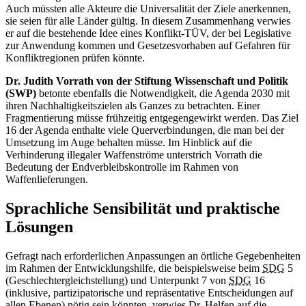
Auch müssten alle Akteure die Universalität der Ziele anerkennen,
sie seien für alle Länder gültig. In diesem Zusammenhang verwies
er auf die bestehende Idee eines Konflikt-TÜV, der bei Legislative
zur Anwendung kommen und Gesetzesvorhaben auf Gefahren für
Konfliktregionen prüfen könnte.
Dr. Judith Vorrath von der Stiftung Wissenschaft und Politik
(SWP)
betonte ebenfalls die Notwendigkeit, die Agenda 2030 mit
ihren Nachhaltigkeitszielen als Ganzes zu betrachten. Einer
Fragmentierung müsse frühzeitig entgegengewirkt werden. Das Ziel
16 der Agenda enthalte viele Querverbindungen, die man bei der
Umsetzung im Auge behalten müsse. Im Hinblick auf die
Verhinderung illegaler Waffenströme unterstrich Vorrath die
Bedeutung der Endverbleibskontrolle im Rahmen von
Waffenlieferungen.
Sprachliche Sensibilität und praktische
Lösungen
Gefragt nach erforderlichen Anpassungen an örtliche Gegebenheiten
im Rahmen der Entwicklungshilfe, die beispielsweise beim
SDG
5
(Geschlechtergleichstellung) und Unterpunkt 7 von
SDG
16
(inklusive, partizipatorische und repräsentative Entscheidungen auf
allen Ebenen) nötig sein könnten, verwies Dr. Helfen auf die