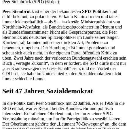
Peer Steinbrück (SPD) (© dpa)
Peer Steinbrück
ist einer der bekanntesten
SPD-Politiker
und
dafür bekannt, zu polarisieren. Er kann Klartext reden und tat es
immer leidenschaftlich – als Staatssekretär, Ministerpräsident von
Nordrhein-Westfalen, als Bundestagsabgeordneter im Plenum und
als Bundesfinanzminister. Nicht alle Gesprächspartner, die Peer
Steinbrück als deutscher Spitzenpolitiker im Laufe seiner langen
Karriere traf, konnten mit seiner direkten Art, Probleme zu
benennen, umgehen. Der Hamburger ist immer geradeaus und
scheut sich auch nicht, in der eigenen Partei öffentlich Kritik zu
üben. Zwei Jahre nach der verlorenen Bundestagswahl erschien sein
Buch „Vertagte Zukunft“, in dem er fordert, die SPD dürfe nicht nur
„der Krankenwagen der Gesellschaft“ sein, und der Vorteil der
CDU sei, sie habe im Unterschied zu den Sozialdemokraten nicht
immer schlechte Laune.
Seit 47 Jahren Sozialdemokrat
In die Politik kam Peer Steinbrück mit 22 Jahren. Als er 1969 in die
SPD eintrat, war er Rekrut bei der Bundeswehr und politisch
interessiert. Er traf einen Oberleutnant, der ihn zu einer SPD-
Veranstaltung mitnahm, um ihn für Parteipolitik zu sensibilisieren.
Der Oberleutnant gehörte der „Leutnant 70-Bewegung“ an, die dem