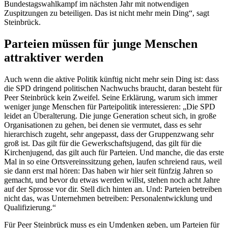
Bundestagswahlkampf im nächsten Jahr mit notwendigen
Zuspitzungen zu beteiligen. Das ist nicht mehr mein Ding“, sagt
Steinbrück.
Parteien müssen für junge Menschen
attraktiver werden
Auch wenn die aktive Politik künftig nicht mehr sein Ding ist: dass
die SPD dringend politischen Nachwuchs braucht, daran besteht für
Peer Steinbrück kein Zweifel. Seine Erklärung, warum sich immer
weniger junge Menschen für Parteipolitik interessieren: „Die SPD
leidet an Überalterung. Die junge Generation scheut sich, in große
Organisationen zu gehen, bei denen sie vermutet, dass es sehr
hierarchisch zugeht, sehr angepasst, dass der Gruppenzwang sehr
groß ist. Das gilt für die Gewerkschaftsjugend, das gilt für die
Kirchenjugend, das gilt auch für Parteien. Und manche, die das erste
Mal in so eine Ortsvereinssitzung gehen, laufen schreiend raus, weil
sie dann erst mal hören: Das haben wir hier seit fünfzig Jahren so
gemacht, und bevor du etwas werden willst, stehen noch acht Jahre
auf der Sprosse vor dir. Stell dich hinten an. Und: Parteien betreiben
nicht das, was Unternehmen betreiben: Personalentwicklung und
Qualifizierung.“
Für Peer Steinbrück muss es ein Umdenken geben, um Parteien für