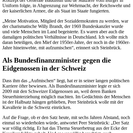
Konzept der Generäle Baudissin und
de Maizière
vom Bürger in
Uniform folgte, in Abgrenzung zur Wehrmacht, der Reichswehr und
der kaiserlichen Armee, die als Staat im Staate fungierten.
„Meine Motivation, Mitglied der Sozialdemokraten zu werden, war
der charismatische Willy Brandt, der 1969 Bundeskanzler wurde
und viele Menschen im Land begeisterte. Es waren aber auch die
damaligen politischen Verhältnisse in Deutschland. Ich wollte mich
daran beteiligen, den Mief der 1950er-Jahre, der noch in die 1960er-
Jahre hineinwehte, mit aufzumischen“, erinnert sich Steinbrück.
Als Bundesfinanzminister gegen die
Eidgenossen in der Schweiz
Dass ihm das „Aufmischen“ liegt, hat er in seiner langen politischen
Karriere öfter bewiesen. Als Bundesfinanzminister legte er sich
2009 mit den Schweizer Eidgenossen an, weil deren Banken
Steuerhinterziehung möglich machten. Im Gedächtnis der Menschen
ist der Halbsatz hängen geblieben, Peer Steinbrück wolle mit der
Kavallerie in die Schweiz einrücken.
Auf die Frage, ob er den Satz heute, mit sechs Jahren Abstand, noch
einmal so wiederholen würde, antwortet Peer Steinbrück: „Der Satz
war völlig richtig. Er hat das Thema Steuerbetrug aus der Ecke der