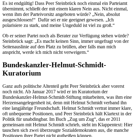
Es ist endgültig! Dass Peer Steinbrück noch einmal ein Parteiamt
übernimmt, schließt der mit einem klaren Nein aus. Nicht einmal,
wenn ihm der Parteivorsitz angeboten würde? „Nein, absolut
ausgeschlossen!“ Dafür sei er nie geeignet gewesen. „Ich
polarisiere zu stark, und meine Ungeduld ist viel zu groß.“
Ob er seiner Partei noch als Berater zur Verfügung stehen würde?
Steinbrück sagt: „Es macht keinen Sinn, immer ungefragt von der
Seitenauslinie auf den Platz zu brüllen, aber falls man mich
anspricht, werde ich mich nicht verweigern.“
Bundeskanzler-Helmut-Schmidt-
Kuratorium
Ganz aufs politische Altenteil geht Peer Steinbrück aber vorerst
noch nicht. Ab Januar 2017 wird er im Kuratorium der
Bundeskanzler-Helmut-Schmidt-Stiftung mitarbeiten, was ihm eine
Herzensangelegenheit ist, denn mit Helmut Schmidt verband ihn
eine langjährige Freundschaft. Helmut Schmidt vertrat immer klare,
oft unbequeme Positionen, und Peer Steinbrück hält Klartext in der
Politik für unabdingbar. Im Buch „Zug um Zug“, das er 2011
gemeinsam mit Helmut Schmidt schrieb, steht im Klappentext: Hier
tauschen sich zwei überzeugte Sozialdemokraten aus, die manche
Positionen ihrer Partei nicht gutheißen können.