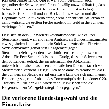
Kavaliersdelikte geholt. Und er war völlig berechtigt, auch
gegenüber der Schweiz, weil für mich völlig unzweifelhaft ist, dass
Schweizer Banken vorsätzlich den deutschen Fiskus betrogen
haben. Es ist kriminell und mit Blick auf das Ansehen und die
Legitimität von Politik verheerend, wenn der ehrliche Steuerzahler
zahlt, während die großen Fische spielend ihr Geld in die Schweiz
verbringen können.“
Dass sich an dem „Schweizer Geschäftsmodell“, wie es Peer
Steinbrück nennt, während seiner Amtszeit als Bundesfinanzminister
etwas geändert hat, macht ihn ein Stück weit zufrieden. Für viele
Sozialdemokraten gehört sein
Engagement
gegen
Steuerhinterziehung zu den „Leuchttürmen“ seiner politischen
Arbeit. Für Peer Steinbrück ist es ein Erfolg, dass die Schweiz zu
den 80 Ländern gehört, die ein internationales Abkommen
unterzeichnet haben, das einen automatischen Datenaustausch von
Steuerdateien vorsieht. Er sagt: „Ich habe daran mitgearbeitet, dass
die Schweiz als Steueroase auf eine Liste kam, die sich nach meiner
Erinnerung sogar im Anhang des
Communiqués
des Londoner G20-
Treffens im Frühjahr 2009 wiederfand. Inzwischen sind die
Eidgenossen zur Weißgeldstrategie übergegangen.“
Die verlorene Bundestagswahl und die
Finanzkrise