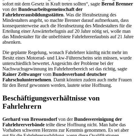
sofort mit dem Gesetz in Kraft treten sollten“, sagte
Bernd Brenner
von der
Bundesarbeitsgemeinschaft der
Fahrlehrerausbildungsstätten
. Was die Herabsetzung des
Mindestalters angeht, so machte Brenner darauf aufmerksam, dass
konsequenterweise auch die Herabsetzung des Mindestalters für die
Erteilung einer Anwärterbefugnis auf 20 Jahre nötig sei, wolle man
das Mindestalter für die unbefristete Fahrlehrererlaubnis auf 21 Jahre
absenken.
Die geplante Regelung, wonach Fahrlehrer künftig nicht mehr im
Besitz eines Motorrad- und Lkw-Führerscheins sein müssen, wurde
unterschiedlich bewertet. Angesichts der Probleme bei der
Nachwuchsgewinnung im Fahrlehrerbereich sei das richtig, sagte
Rainer Zeltwanger
vom
Bundesverband deutscher
Fahrschulunternehmen
. Damit könnten zudem auch mehr Frauen
für den Beruf gewonnen werden, lautete seine Hoffnung.
Beschäftigungsverhältnisse von
Fahrlehrern
Gerhard von Bressensdorf
von der
Bundesvereinigung der
Fahrlehrerverbände
teilte diese Hoffnung nicht. Man habe das
Vorhaben schweren Herzens zur Kenntnis genommen. Es sei aber
gut für die Fahrlehrerausbildung, wenn diese Qualifikationen