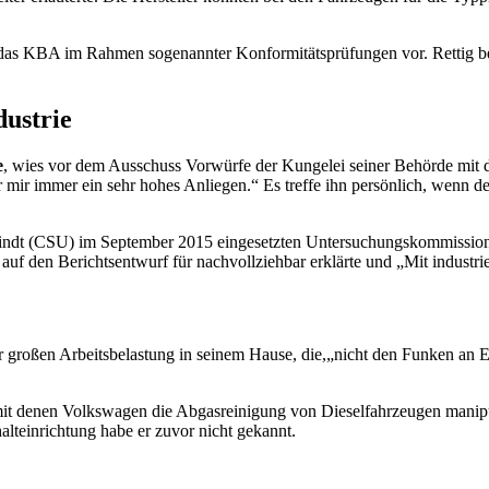
 das KBA im Rahmen sogenannter Konformitätsprüfungen vor. Rettig be
ustrie
e
, wies vor dem Ausschuss Vorwürfe der Kungelei seiner Behörde mit de
 war mir immer ein sehr hohes Anliegen.“ Es treffe ihn persönlich, wen
indt (CSU) im September 2015 eingesetzten Untersuchungskommission 
auf den Berichtsentwurf für nachvollziehbar erklärte und „Mit industr
er großen Arbeitsbelastung in seinem Hause, die,„nicht den Funken an 
, mit denen Volkswagen die Abgasreinigung von Dieselfahrzeugen manipu
teinrichtung habe er zuvor nicht gekannt.