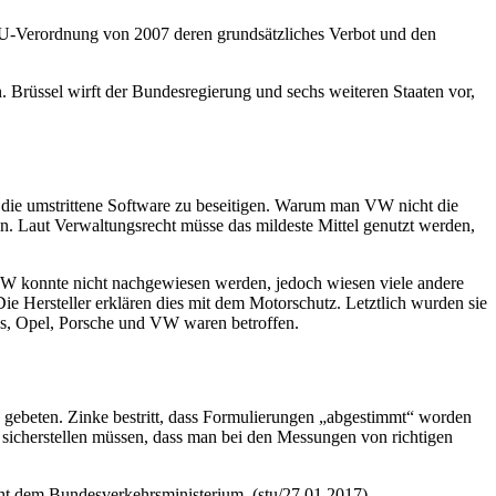
 EU-Verordnung von 2007 deren grundsätzliches Verbot und den
 Brüssel wirft der Bundesregierung und sechs weiteren Staaten vor,
die umstrittene
Software
zu beseitigen. Warum man VW nicht die
n. Laut Verwaltungsrecht müsse das mildeste Mittel genutzt werden,
VW konnte nicht nachgewiesen werden, jedoch wiesen viele andere
ie Hersteller erklären dies mit dem Motorschutz. Letztlich wurden sie
des, Opel, Porsche und VW waren betroffen.
 gebeten. Zinke bestritt, dass Formulierungen „abgestimmt“ worden
 sicherstellen müssen, dass man bei den Messungen von richtigen
t dem Bundesverkehrsministerium. (stu/27.01.2017)