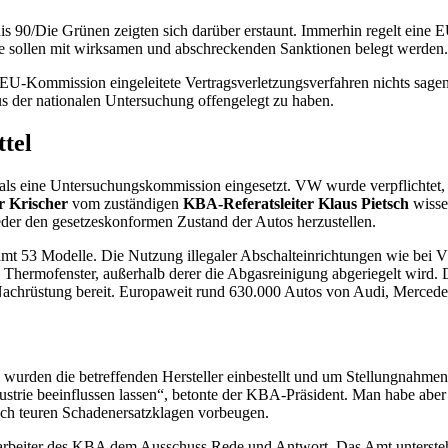
s 90/Die Grünen zeigten sich darüber erstaunt. Immerhin regelt eine
ße sollen mit wirksamen und abschreckenden Sanktionen belegt werden.
EU-Kommission eingeleitete Vertragsverletzungsverfahren nichts sagen.
s der nationalen Untersuchung offengelegt zu haben.
tel
s eine Untersuchungskommission eingesetzt. VW wurde verpflichtet, 
 Krischer
vom zuständigen
KBA-Referatsleiter Klaus Pietsch
wisse
eder den gesetzeskonformen Zustand der Autos herzustellen.
amt 53 Modelle. Die Nutzung illegaler Abschalteinrichtungen wie bei 
 Thermofenster, außerhalb derer die Abgasreinigung abgeriegelt wird. D
zur Nachrüstung bereit. Europaweit rund 630.000 Autos von Audi, Merce
 wurden die betreffenden Hersteller einbestellt und um Stellungnahmen
strie beeinflussen lassen“, betonte der KBA-Präsident. Man habe aber
uch teuren Schadenersatzklagen vorbeugen.
tarbeiter des KBA dem Ausschuss Rede und Antwort. Das Amt untersteh