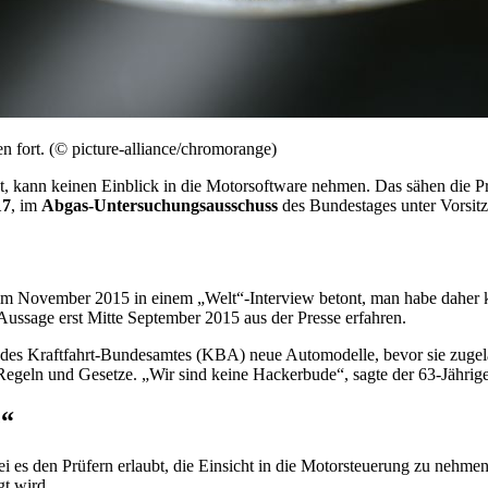
fort. (© picture-alliance/chromorange)
kann keinen Einblick in die Motorsoftware nehmen. Das sähen die Prü
17
, im
Abgas-Untersuchungsausschuss
des Bundestages unter Vorsit
s im November 2015 in einem „Welt“-
Interview
betont, man habe daher
ussage erst Mitte September 2015 aus der Presse erfahren.
 des Kraftfahrt-Bundesamtes (KBA) neue Automodelle, bevor sie zuge
 Regeln und Gesetze. „Wir sind keine Hackerbude“, sagte der 63-Jährige
e“
ei es den Prüfern erlaubt, die Einsicht in die Motorsteuerung zu nehmen
t wird.