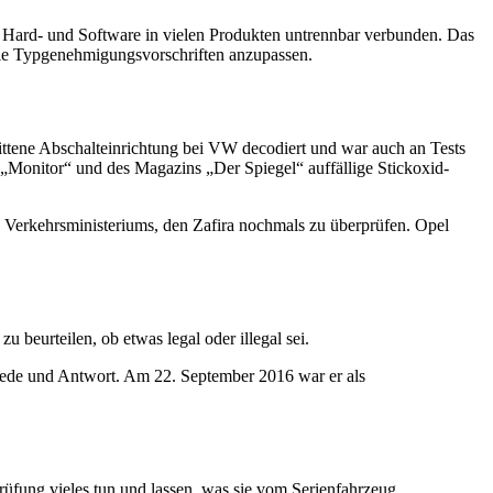
e
Hard-
und
Software
in vielen Produkten untrennbar verbunden. Das
die Typgenehmigungsvorschriften anzupassen.
ittene Abschalteinrichtung bei VW decodiert und war auch an Tests
Monitor“ und des Magazins „Der Spiegel“ auffällige Stickoxid-
Verkehrsministeriums, den Zafira nochmals zu überprüfen. Opel
zu beurteilen, ob etwas legal oder illegal sei.
ede und Antwort. Am 22. September 2016 war er als
rüfung vieles tun und lassen, was sie vom Serienfahrzeug