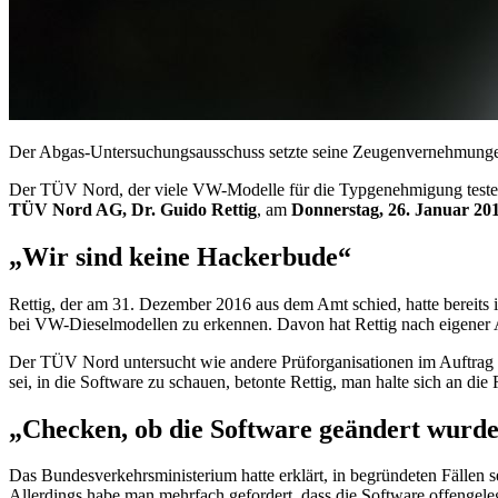
Der Abgas-Untersuchungsausschuss setzte seine Zeugenvernehmungen 
Der TÜV Nord, der viele VW-Modelle für die Typgenehmigung testet, 
TÜV Nord AG, Dr. Guido Rettig
, am
Donnerstag, 26. Januar 20
„Wir sind keine Hackerbude“
Rettig, der am 31. Dezember 2016 aus dem Amt schied, hatte bereit
bei VW-Dieselmodellen zu erkennen. Davon hat Rettig nach eigener A
Der TÜV Nord untersucht wie andere Prüforganisationen im Auftrag
sei, in die
Software
zu schauen, betonte Rettig, man halte sich an die
„
Checken
, ob die Software geändert wurd
Das Bundesverkehrsministerium hatte erklärt, in begründeten Fällen s
Allerdings habe man mehrfach gefordert, dass die
Software
offengeleg