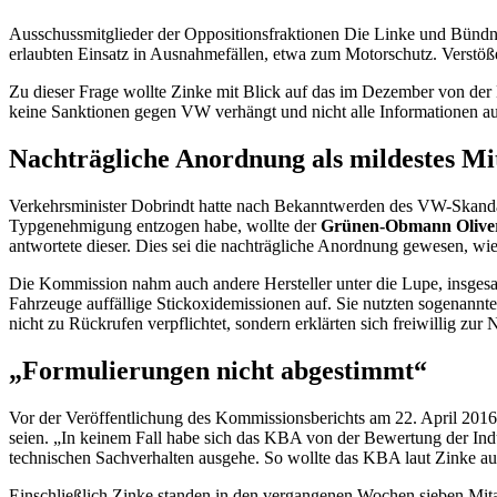
Ausschussmitglieder der Oppositionsfraktionen Die Linke und Bündni
erlaubten Einsatz in Ausnahmefällen, etwa zum Motorschutz. Verstö
Zu dieser Frage wollte Zinke mit Blick auf das im Dezember von der 
keine Sanktionen gegen VW verhängt und nicht alle Informationen au
Nachträgliche Anordnung als mildestes Mit
Verkehrsminister Dobrindt hatte nach Bekanntwerden des VW-Skandal
Typgenehmigung entzogen habe, wollte der
Grünen-Obmann Oliver
antwortete dieser. Dies sei die nachträgliche Anordnung gewesen, wi
Die Kommission nahm auch andere Hersteller unter die Lupe, insges
Fahrzeuge auffällige Stickoxidemissionen auf. Sie nutzten sogenannte
nicht zu Rückrufen verpflichtet, sondern erklärten sich freiwillig 
„Formulierungen nicht abgestimmt“
Vor der Veröffentlichung des Kommissionsberichts am 22. April 2016
seien. „In keinem Fall habe sich das KBA von der Bewertung der Indu
technischen Sachverhalten ausgehe. So wollte das KBA laut Zinke a
Einschließlich Zinke standen in den vergangenen Wochen sieben Mi