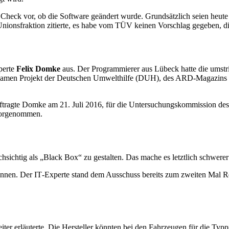
n
Check
vor, ob die
Software
geändert wurde. Grundsätzlich seien heut
Unionsfraktion zitierte, es habe vom TÜV keinen Vorschlag gegeben, 
perte
Felix Domke
aus. Der Programmierer aus Lübeck hatte die umstr
nsamen Projekt der Deutschen Umwelthilfe (DUH), des ARD-Magazins „
tragte Domke am 21. Juli 2016, für die Untersuchungskommission des 
vorgenommen.
hsichtig als „
Black Box
“ zu gestalten. Das mache es letztlich schwerer 
önnen. Der
IT
-Experte stand dem Ausschuss bereits zum zweiten Mal R
ter erläuterte. Die Hersteller könnten bei den Fahrzeugen für die Typp