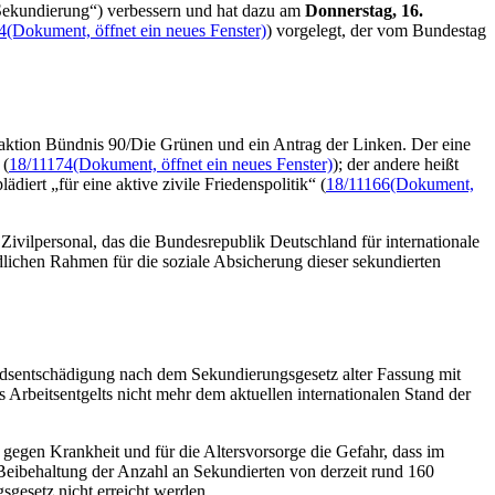
„Sekundierung“) verbessern und hat dazu am
Donnerstag, 16.
4
(Dokument, öffnet ein neues Fenster)
) vorgelegt, der vom Bundestag
aktion Bündnis 90/Die Grünen und ein Antrag der Linken. Der eine
 (
18/11174
(Dokument, öffnet ein neues Fenster)
); der andere heißt
lädiert „für eine aktive zivile Friedenspolitik“ (
18/11166
(Dokument,
ivilpersonal, das die Bundesrepublik Deutschland für internationale
ndlichen Rahmen für die soziale Absicherung dieser sekundierten
andsentschädigung nach dem Sekundierungsgesetz alter Fassung mit
 Arbeitsentgelts nicht mehr dem aktuellen internationalen Stand der
egen Krankheit und für die Altersvorsorge die Gefahr, dass im
Beibehaltung der Anzahl an Sekundierten von derzeit rund 160
gesetz nicht erreicht werden.