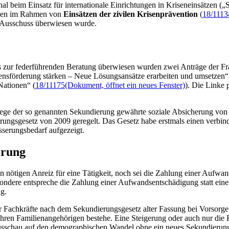
al beim Einsatz für internationale Einrichtungen in Kriseneinsätzen (
ngen im Rahmen von
Einsätzen der zivilen Krisenprävention
(
18/1113
 Ausschuss überwiesen wurde.
ss zur federführenden Beratung überwiesen wurden zwei Anträge der Fr
densförderung stärken – Neue Lösungsansätze erarbeiten und umsetzen“
Nationen“ (
18/11175
(Dokument, öffnet ein neues Fenster)
). Die Linke p
ege der so genannten Sekundierung gewährte soziale Absicherung von Z
dierungsgesetz von 2009 geregelt. Das Gesetz habe erstmals einen verbi
sserungsbedarf aufgezeigt.
cherung
n nötigen Anreiz für eine Tätigkeit, noch sei die Zahlung einer Aufw
esondere entspreche die Zahlung einer Aufwandsentschädigung statt eines
ng.
Fachkräfte nach dem Sekundierungsgesetz alter Fassung bei Vorsorge g
ren Familienangehörigen bestehe. Eine Steigerung oder auch nur die 
ausschau auf den demographischen Wandel ohne ein neues Sekundierungs