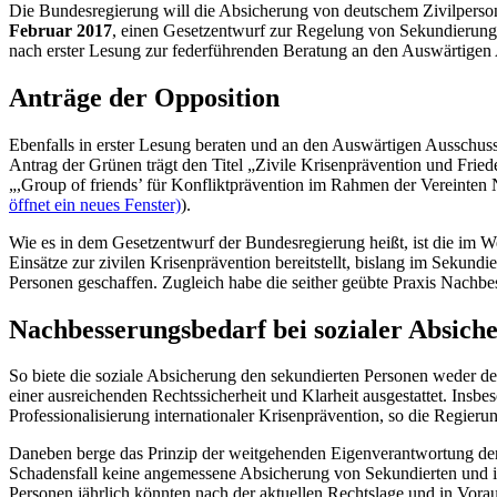
Die Bundesregierung will die Absicherung von deutschem Zivilperson
Februar 2017
, einen Gesetzentwurf zur Regelung von Sekundieru
nach erster Lesung zur federführenden Beratung an den Auswärtigen
Anträge der Opposition
Ebenfalls in erster Lesung beraten und an den Auswärtigen Ausschu
Antrag der Grünen trägt den Titel „Zivile Krisenprävention und Frie
„,
Group of friends
’ für Konfliktprävention im Rahmen der Vereinten 
öffnet ein neues Fenster)
).
Wie es in dem Gesetzentwurf der Bundesregierung heißt, ist die im W
Einsätze zur zivilen Krisenprävention bereitstellt, bislang im Sekun
Personen geschaffen. Zugleich habe die seither geübte Praxis Nachbe
Nachbesserungsbedarf bei sozialer Absi
So biete die soziale Absicherung den sekundierten Personen weder de
einer ausreichenden Rechtssicherheit und Klarheit ausgestattet. Insb
Professionalisierung internationaler Krisenprävention, so die Regieru
Daneben berge das Prinzip der weitgehenden Eigenverantwortung der 
Schadensfall keine angemessene Absicherung von Sekundierten und ih
Personen jährlich könnten nach der aktuellen Rechtslage und in Vor