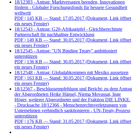
18/12383 - Antrag: Marktversagen beenden, Innovationen
fördern - Globaler Forschungsfonds für bessere Gesundheit
weltweit
PDF
| 145 KB — Stand: 17.05.2017
(Dokument, Link öffnet
ein neues Fenster)
18/12543 - Antrag: G20-Afrikagipfel - Gleichberechtigte
Partnerschaft für nachhaltige Entwicklung
PDF
| 149 KB — Stand: 30.05.2017
(Dokument, Link öffnet
ein neues Fenster)
18/12545 - Antrag: "UN Binding Treaty" ambitioniert
unterstützen
PDF
| 136 KB — Stand: 30.05.2017
(Dokument, Link öffnet
ein neues Fenster)
18/12548 - Antrag: Globalabkommen mit Mexiko aussetzen
PDF
| 163 KB — Stand: 30.05.2017
(Dokument, Link öffnet
ein neues Fenster)
18/12567 - Beschlussempfehlung und Bericht: zu dem Antrag
der Abgeordneten Heike Hänsel, Niema Movassat, Inge
Höger, weiterer Abgeordneter und der Fraktion DIE LINKE.
- Drucksache 18/12366 - Menschenrechtsverletzungen von
Unternehmen verbindlich sanktionieren - UN-Treaty-Prozess
unterstützen
PDF
| 176 KB — Stand: 31.05.2017
(Dokument, Link öffnet
ein neues Fenster)