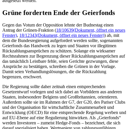
ausgesetzt werden.
Grüne forderten Ende der Geierfonds
Gegen das Votum der Opposition lehnte der Budnestag einen
Antrag der Grünen-Fraktion (
18/10639
(Dokument, öffnet ein neues
Fenster)
,
18/12343
(Dokument, öffnet ein neues Fenster)
) ab, mit
dem die Bundesregierung aufgefordert werden sollte, sogenannten
Geierfonds das Handwerk zu legen und Staaten vor illegitimen
Rückzahlungsansprüchen zu schützen. Solange ein wirksamer
Rechtsrahmen zur Begrenzung dieser Rückzahlungsansprüchen auf
das tatsächlich Leistbare fehle, seien Gerichte gezwungen, diese
Ansprüche zu bestätigen, schreiben die Grünen in der Vorlage.
Damit seien Verhandlungslösungen, die die Rückzahlung
begrenzen, erschwert.
Die Regierung sollte daher zeitnah einen entsprechenden
Gesetzentwurf vorlegen und sich dabei an Vorbildern aus anderen
Staaten, insbesondere Belgiens und Großbritannien, orientieren.
Außerdem sollte sie im Rahmen der G7, der G20, des Pariser Clubs
und der Organisation für wirtschaftliche Zusammenarbeit und
Entwicklung (OECD) für eine entsprechende Regelung werben und
auf EU-Ebene auf eine Regulierung hinwirken. Als „Geierfonds“
werden Investoren – zumeist
Hedge
-
Fonds
– bezeichnet, die sich
darauf spezialisiert haben, Wertpapiere von zahlungsunfähigen