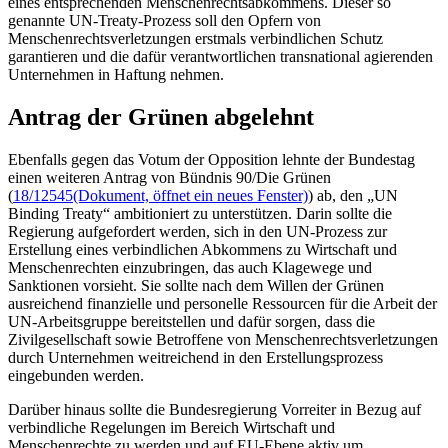
eines entsprechenden Menschenrechtsabkommens. Dieser so
genannte UN-
Treaty
-Prozess soll den Opfern von
Menschenrechtsverletzungen erstmals verbindlichen Schutz
garantieren und die dafür verantwortlichen transnational agierenden
Unternehmen in Haftung nehmen.
Antrag der Grünen abgelehnt
Ebenfalls gegen das Votum der Opposition lehnte der Bundestag
einen weiteren Antrag von Bündnis 90/Die Grünen
(
18/12545
(Dokument, öffnet ein neues Fenster)
) ab, den „UN
Binding Treaty
“ ambitioniert zu unterstützen. Darin sollte die
Regierung aufgefordert werden, sich in den UN-Prozess zur
Erstellung eines verbindlichen Abkommens zu Wirtschaft und
Menschenrechten einzubringen, das auch Klagewege und
Sanktionen vorsieht. Sie sollte nach dem Willen der Grünen
ausreichend finanzielle und personelle Ressourcen für die Arbeit der
UN-Arbeitsgruppe bereitstellen und dafür sorgen, dass die
Zivilgesellschaft sowie Betroffene von Menschenrechtsverletzungen
durch Unternehmen weitreichend in den Erstellungsprozess
eingebunden werden.
Darüber hinaus sollte die Bundesregierung Vorreiter in Bezug auf
verbindliche Regelungen im Bereich Wirtschaft und
Menschenrechte zu werden und auf EU-Ebene aktiv um