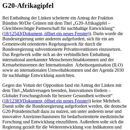
G20-Afrikagipfel
Bei Enthaltung der Linken scheiterte ein Antrag der Fraktion
Bündnis 90/Die Grünen mit dem Titel „G20-Afrikagipfel –
Gleichberechtigte Partnerschaft für nachhaltige Entwicklung“
(
18/12543
(Dokument, öffnet ein neues Fenster)
). Darin wurde die
Bundesregierung unter anderem aufgefordert, sich für ein am
Gemeinwohl orientiertes Regelungswerk für durch die
Bundesregierung subventionierte Privatinvestitionen einzusetzen.
Das Regelwerk sollte sich an der verbindlichen Einhaltung
international anerkannter Menschenrechtsabkommen und der
Kernarbeitsnormen der Internationalen Arbeitsorganisation (ILO)
sowie an internationalen Umweltabkommen und der Agenda 2030
für nachhaltige Entwicklung ausrichten.
Gegen das Votum der Opposition fand ein Antrag der Linken mit
dem Titel „Marktversagen beenden, Innovationen fördern –
Globaler Forschungsfonds für bessere Gesundheit weltweit“
(
18/12383
(Dokument, öffnet ein neues Fenster)
) keine Mehrheit.
Damit sollte die Bundesregierung aufgefordert werden, die deutsche
G20-Präsidentschaft dazu zu nutzen, um unter anderem neue und
innovative Anreizmechanismen für bedarfsorientierte medizinische
Forschung und Entwicklung einzuführen. Außerdem solte sich die
Regierung gezielt für die Weiterentwicklung von Indikatoren und