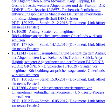
der Abgeordneten Niema Movassat, Katja Kipping, Dr.
Gesine Lötzsch, weiterer Abgeordneter und der Fraktion DIE
LINKE. - Drucksache 18/8657 - Rechenschaftspflicht und
entwicklungspolitisches Mandat der Deutschen Investitions-
und Entwicklungsgesellschaft DEG stärken
PDF
| 179 KB — Stand: 12.12.2016
(Dokument, Link öffnet
ein neues Fenster)
18/10639 - Antrag: Staaten vor illegitimen
Rückzahlungsansprüchen sogenannter Geierfonds wirksam
schützen
PDF
| 147 KB — Stand: 14.12.2016
(Dokument, Link öffnet
ein neues Fenster)
18/12343 - Beschlussempfehlung und Bericht: zu dem Antrag
der Abgeordneten Uwe Kekeritz, Dr. Gerhard Schick, Anja
Hajduk, weiterer Abgeordneter und der Fraktion BÜNDNIS
90/DIE GRÜNEN - Drucksache 18/10639 - Staaten vor
illegitimen Rückzahlungsansprüchen sogenannter Geierfonds
wirksam schützen
PDF
| 180 KB — Stand: 15.05.2017
(Dokument, Link öffnet
ein neues Fenster)
18/12366 - Antrag: Menschenrechtsverletzungen von
Unternehmen verbindlich sanktionieren - UN-Treaty-Prozess
unterstützen
PDF
| 170 KB — Stand: 16.05.2017
(Dokument, Link öffnet
ein neues Fenster)