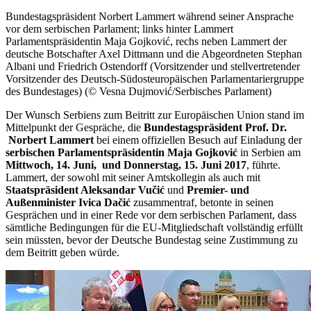
Bundestagspräsident Norbert Lammert während seiner Ansprache
vor dem serbischen Parlament; links hinter Lammert
Parlamentspräsidentin Maja Gojković, rechs neben Lammert der
deutsche Botschafter Axel Dittmann und die Abgeordneten Stephan
Albani und Friedrich Ostendorff (Vorsitzender und stellvertretender
Vorsitzender des Deutsch-Südosteuropäischen Parlamentariergruppe
des Bundestages) (© Vesna Dujmović/Serbisches Parlament)
Der Wunsch Serbiens zum Beitritt zur Europäischen Union stand im
Mittelpunkt der Gespräche, die
Bundestagspräsident Prof. Dr.
Norbert Lammert
bei einem offiziellen Besuch auf Einladung der
serbischen Parlamentspräsidentin Maja Gojković
in Serbien am
Mittwoch, 14. Juni, und Donnerstag, 15. Juni 2017
, führte.
Lammert, der sowohl mit seiner Amtskollegin als auch mit
Staatspräsident Aleksandar Vučić
und
Premier- und
Außenminister Ivica Dačić
zusammentraf, betonte in seinen
Gesprächen und in einer Rede vor dem serbischen Parlament, dass
sämtliche Bedingungen für die EU-Mitgliedschaft vollständig erfüllt
sein müssten, bevor der Deutsche Bundestag seine Zustimmung zu
dem Beitritt geben würde.