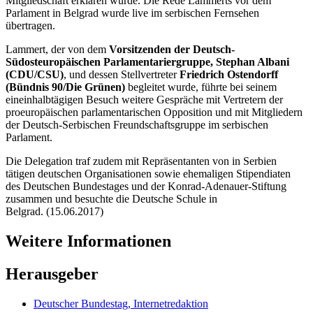
Mitgliedschaft erklären würde. Die Rede Lammerts vor dem
Parlament in Belgrad wurde
live
im serbischen Fernsehen
übertragen.
Lammert, der von dem
Vorsitzenden der Deutsch-
Südosteuropäischen Parlamentariergruppe, Stephan Albani
(CDU/CSU)
, und dessen Stellvertreter
Friedrich Ostendorff
(Bündnis 90/Die Grünen)
begleitet wurde, führte bei seinem
eineinhalbtägigen Besuch weitere Gespräche mit Vertretern der
proeuropäischen parlamentarischen Opposition und mit Mitgliedern
der Deutsch-Serbischen Freundschaftsgruppe im serbischen
Parlament.
Die Delegation traf zudem mit Repräsentanten von in Serbien
tätigen deutschen Organisationen sowie ehemaligen Stipendiaten
des Deutschen Bundestages und der Konrad-Adenauer-Stiftung
zusammen und besuchte die Deutsche Schule in
Belgrad. (15.06.2017)
Weitere Informationen
Herausgeber
Deutscher Bundestag, Internetredaktion