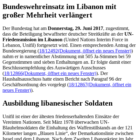
Bundeswehreinsatz im Liba­non mit
großer Mehr­heit verlängert
Der Bundestag hat am
Donnerstag, 29. Juni 2017
, zugestimmt,
dass die Beteiligung bewaffneter deutscher Streitkräfte an der
UN-
Friedensmission im Libanon
(
United Nations Interim Force in
Lebanon, Unifil
) fortgesetzt wird. Einen entsprechenden Antrag der
Bundesregierung (
18/12492
(Dokument, öffnet ein neues Fenster)
)
nahm er in namentlicher Abstimmung mit 505 Ja-Stimmen bei 59
Gegenstimmen und sieben Enthaltungen an. Er folgte damit einer
Beschlussempfehlung des Auswärtigen Ausschusses
(
18/12866
(Dokument, öffnet ein neues Fenster)
). Der
Haushaltsausschuss hatte einen Bericht nach Paragraf 96 der
Geschäftsordnung des vorgelegt (
18/12867
(Dokument, öffnet ein
neues Fenster)
).
Ausbildung libanesischer Soldaten
Unifil ist einer der ältesten friedenserhaltenden Einsätze der
Vereinten Nationen. Seit März 1978 überwachen UN-
Blauhelmsoldaten die Einhaltung des Waffenstillstands an der 121
Kilometer langen „Blauen Linie“, der Demarkationslinie zwischen
Israel und dem Libanon. Nach dem Zweiten Libanonkrieg im Jahr