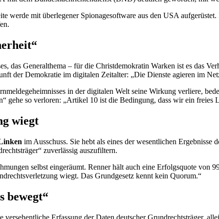
ite werde mit überlegener Spionagesoftware aus den USA aufgerüstet.
en.
herheit“
ses, das Generalthema – für die Christdemokratin Warken ist es das Verh
nft der Demokratie im digitalen Zeitalter: „Die Dienste agieren im Ne
nmeldegeheimnisses in der digitalen Welt seine Wirkung verliere, bede
“ gehe so verloren: „Artikel 10 ist die Bedingung, dass wir ein freies 
ng wiegt
Linken
im Ausschuss. Sie hebt als eines der wesentlichen Ergebnisse d
echtsträger“ zuverlässig auszufiltern.
hmungen selbst eingeräumt. Renner hält auch eine Erfolgsquote von 99 
rundrechtsverletzung wiegt. Das Grundgesetz kennt kein Quorum.“
as bewegt“
versehentliche Erfassung der Daten deutscher Grundrechtsträger, all