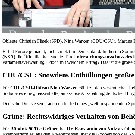
Obleute Christian Flisek (SPD), Nina Warken (CDU/CSU), Martina 
Er hat Furore gemacht, nicht zuletzt in Deutschland. In diesem Sommer
(NSA)
die Öffentlichkeit suchte. Ein
Untersuchungsausschuss des 
Parlamentsverwaltung – doch mit welchem Ertrag? Das ist die große 
CDU/CSU:
Snowdens
Enthüllungen großtei
Für
CDU/CSU-Obfrau Nina Warken
zählt zu den wesentlichen Le
So habe es eine „massenhafte, anlasslose Ausspähung deutscher Bürg
Deutsche Dienste seien auch nicht Teil eines „weltumspannenden Spi
Grüne: Rechtswidriges Verhalten von Beh
Für
Bündnis 90/Die Grünen
hat
Dr. Konstantin von Notz
als Obma
Exemplarisch sei aus den Erkenntnissen über die Kooperation der
NS