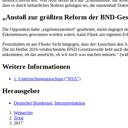
dennoch davon aus. Von Notz beruft sich auf „Erkenntnisse, die wesen
dass es durch beharrliches Bohren gelungen sei, die massenhaft Daten
„Anstoß zur größten Reform der BND-Ges
Die Opposition habe „ergebnisorientiert“ gearbeitet, meint dagegen 
Erkenntnissen gewonnen worden wären, kann Flisek aus eigenem Erleb
Festzuhalten ist aus Fliseks Sicht hingegen, dass der Ausschuss de
Die im Herbst 2016 verabschiedete BND-Gesetznovelle hebt auch die
ankommen, ob das ausreicht, ob wir noch was machen müssen.“ (wid
Weitere Informationen
1. Untersuchungsausschuss ("NSA")
Herausgeber
Deutscher Bundestag, Internetredaktion
Webarchiv
Texte
2017