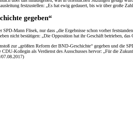
tlich über das hinausgehen, was in öffentlichen Sitzungen gesagt wurde
ausleitung festzustellen: „Es hat ewig gedauert, bis wir über große Za
chichte gegeben“
der SPD-Mann Flisek, nur dass „die Ergebnisse schon vorher feststande
en nicht bestätigen: „Die Opposition hat ihr Geschäft betrieben, das 
n Anstoß zur „größten Reform der BND-Geschichte“ gegeben und die SPD
 CDU-Kollegin als Verdienst des Ausschusses hervor: „Für die Zukunf
/07.08.2017)