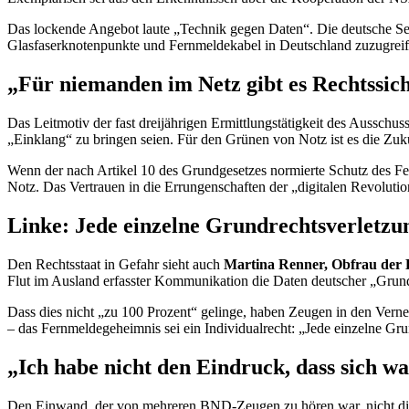
Das lockende Angebot laute „Technik gegen Daten“. Die deutsche Se
Glasfaserknotenpunkte und Fernmeldekabel in Deutschland zuzugreif
„Für niemanden im Netz gibt es Rechtssic
Das Leitmotiv der fast dreijährigen Ermittlungstätigkeit des Ausschus
„Einklang“ zu bringen seien. Für den Grünen von Notz ist es die Zuku
Wenn der nach Artikel 10 des Grundgesetzes normierte Schutz des Fer
Notz. Das Vertrauen in die Errungenschaften der „digitalen Revolution
Linke: Jede einzelne Grundrechtsverletzu
Den Rechtsstaat in Gefahr sieht auch
Martina Renner, Obfrau der 
Flut im Ausland erfasster Kommunikation die Daten deutscher „Grundr
Dass dies nicht „zu 100 Prozent“ gelinge, haben Zeugen in den Verne
– das Fernmeldegeheimnis sei ein Individualrecht: „Jede einzelne G
„Ich habe nicht den Eindruck, dass sich w
Den Einwand, der von mehreren BND-Zeugen zu hören war, nicht die 