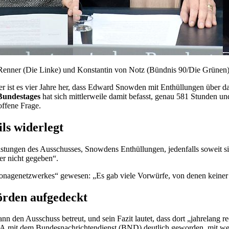
Renner (Die Linke) und Konstantin von Notz (Bündnis 90/Die Grüne
 ist es vier Jahre her, dass
Edward Snowden
mit Enthüllungen über d
Bundestages
hat sich mittlerweile damit befasst, genau 581 Stunden un
offene Frage.
ls widerlegt
istungen des Ausschusses,
Snowdens
Enthüllungen, jedenfalls soweit si
er nicht gegeben“.
onagenetzwerkes“ gewesen: „Es gab viele Vorwürfe, von denen keiner 
örden aufgedeckt
nn den Ausschuss betreut, und sein Fazit lautet, dass dort „jahrelang
A
mit dem Bundesnachrichtendienst (BND) deutlich geworden, mit wel