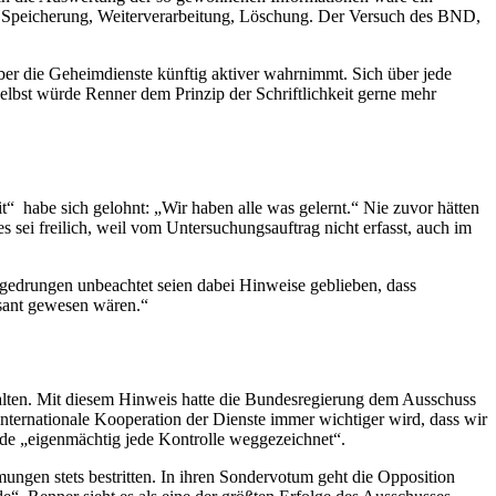
g, Speicherung, Weiterverarbeitung, Löschung. Der Versuch des BND,
er die Geheimdienste künftig aktiver wahrnimmt. Sich über jede
D selbst würde Renner dem Prinzip der Schriftlichkeit gerne mehr
it“ habe sich gelohnt: „Wir haben alle was gelernt.“ Nie zuvor hätten
 sei freilich, weil vom Untersuchungsauftrag nicht erfasst, auch im
tgedrungen unbeachtet seien dabei Hinweise geblieben, dass
ssant gewesen wären.“
halten. Mit diesem Hinweis hatte die Bundesregierung dem Ausschuss
ternationale Kooperation der Dienste immer wichtiger wird, dass wir
rde „eigenmächtig jede Kontrolle weggezeichnet“.
ungen stets bestritten. In ihren Sondervotum geht die Opposition