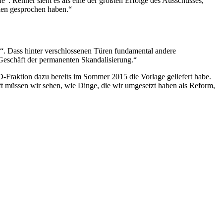
“. Renner sieht es als eine der größten Erfolge des Ausschusses,
hlen gesprochen haben.“
n“. Dass hinter verschlossenen Türen fundamental andere
Geschäft der permanenten Skandalisierung.“
-Fraktion dazu bereits im Sommer 2015 die Vorlage geliefert habe.
t müssen wir sehen, wie Dinge, die wir umgesetzt haben als Reform,