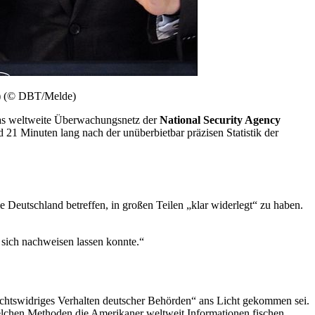
n) (© DBT/Melde)
as weltweite Überwachungsnetz der
National Security Agency
d 21 Minuten lang nach der unüberbietbar präzisen Statistik der
e Deutschland betreffen, in großen Teilen „klar widerlegt“ zu haben.
sich nachweisen lassen konnte.“
 rechtswidriges Verhalten deutscher Behörden“ ans Licht gekommen sei.
chen Methoden die Amerikaner weltweit Informationen fischen.