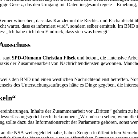
schlägige Gesetz, das den Umgang mit Daten insgesamt regele – Erhebun
enner wünschen, dass das Kanzleramt die Rechts- und Fachaufsicht üb
„Nicht wartet, dass es informiert wird“, sondern selber ermittelt. Im BN
es: „Ich habe nicht den Eindruck, dass sich was bewegt.“
-Ausschuss
, sagt
SPD-Obmann Christian Flisek
und betont, die „intensive Arbe
e Praxis der Zusammenarbeit von Nachrichtendiensten gewonnen. Manches
jeweils den BND und einen westlichen Nachrichtendienst betreffen. No
enseits des Untersuchungsauftrages hätte es Dinge gegeben, die intere
keln“
svereinbarungen, Inhalte der Zusammenarbeit vor „Dritten“ geheim zu 
esverfassungsgericht recht bekommen: „Wir müssen sehen, wenn die in
ng sollte dazu das Informationsrecht der Parlamente gehören, sonst we
 an die
NSA
weitergeleitet habe, haben Zeugen in öffentlichen Vernehm