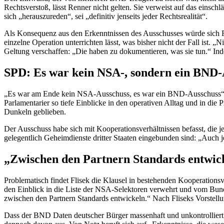
Rechtsverstoß, lässt Renner nicht gelten. Sie verweist auf das ein
sich „herauszureden“, sei „definitiv jenseits jeder Rechtsrealität“.
Als Konsequenz aus den Erkenntnissen des Ausschusses würde sich R
einzelne Operation unterrichten lässt, was bisher nicht der Fall ist. 
Geltung verschaffen: „Die haben zu dokumentieren, was sie tun.“ Ind
SPD: Es war kein
NSA
-, sondern ein BND
„Es war am Ende kein
NSA
-Ausschuss, es war ein BND-Ausschuss“
Parlamentarier so tiefe Einblicke in den operativen Alltag und in di
Dunkeln geblieben.
Der Ausschuss habe sich mit Kooperationsverhältnissen befasst, die 
gelegentlich Geheimdienste dritter Staaten eingebunden sind: „Auch j
„Zwischen den Partnern Standards entwic
Problematisch findet Flisek die Klausel in bestehenden Kooperation
den Einblick in die Liste der
NSA
-Selektoren verwehrt und vom Bund
zwischen den Partnern Standards entwickeln.“ Nach Fliseks Vorstellu
Dass der BND Daten deutscher Bürger massenhaft und unkontrolliert