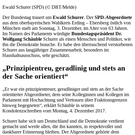
Ewald Schurer (SPD) (© DBT/Melde)
Der Bundestag trauert um
Ewald Schurer
. Der
SPD-Abgeordnete
aus dem oberbayerischen Wahlkreis Erding – Ebersberg östlich von
München starb am Sonntag, 3. Dezember, im Alter von 63 Jahren.
Im Namen des Parlaments würdigte
Bundestagspräsident Dr.
Wolfgang Schäuble
Schurer als einen Menschen und Politiker, wie
ihn die Demokratie brauche. Er habe den überraschend verstorbenen
Schurer aus langjähriger Zusammenarbeit, besonders im
Haushaltsausschuss, sehr geschätzt.
„Prinzipientreu, geradlinig und stets an
der Sache orientiert“
„Er war ein prinzipientreuer, geradliniger und stets an der Sache
orientierter Abgeordneter, dem seine Kolleginnen und Kollegen im
Parlament mit Hochachtung und Vertrauen über Fraktionsgrenzen
hinweg begegneten“, erklärt Schäuble in seinem
Kondolenzschreiben vom Montag, 4. Dezember 2017.
Schurer habe sich um Deutschland und die Demokratie verdient
gemacht und werde allen, die ihn kannten, in respektvoller und
dankbarer Erinnerung bleiben. Der Abgeordnete gehörte dem