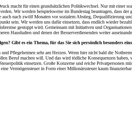
ruck macht für einen grundsätzlichen Politikwechsel. Nur mit einer soz
erden. Wir werden beispielsweise im Bundestag beantragen, dass der 
se auch nach zwölf Monaten vor sozialem Abstieg, Dequalifizierung und
kt sein. Wir werden uns dafür einsetzen, dass endlich wieder bezah
eisbremse gestoppt wird. Gemeinsam mit Initiativen und Organisation
rmeren Haushalten und denen der Besserverdienenden weiter auseinande
lgen? Gibt es ein Thema, für das Sie sich persönlich besonders ein
n und Pflegeheimen sehr am Herzen. Wenn hier nicht bald die Notbrem
vollen Beruf machen will. Und das wird tödliche Konsequenzen haben, 
e Steuerpolitik einsetzen. Große Konzerne und reiche Privatpersonen m
 eine Vermögensteuer in Form einer Millionärssteuer kaum finanzierbar 