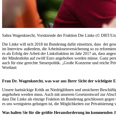
Sahra Wagenknecht, Vorsitzende der Fraktion Die Linke (© DBT/Un
Die Linke will sich 2018 im Bundestag dafür einsetzen, dass der ge
im
Interview
außerdem, die Arbeitslosenversicherung so zu reformier
es als Erfolg der Arbeit der Linksfraktion im Jahr 2017 an, dass ang
der Mindestlohn auf zwölf Euro angehoben werden müsse. Ganz persö
auch für eine gerechte Steuerpolitik. „Große Konzerne und reiche Pr
Wortlaut:
Frau Dr. Wagenknecht, was war aus Ihrer Sicht der wichtigste E
Unsere hartnäckige Kritik an Niedriglöhnen und unsicherer Beschäfti
angehoben werden muss. Auch mit unserem Gesetzentwurf zur Abschaffun
dass Die Linke als einzige Fraktion im Bundestag geschlossen gegen
es uns wenigstens gelungen ist, die Möglichkeiten zur Privatisierun
Was halten Sie für die größte Herausforderung im kommenden J