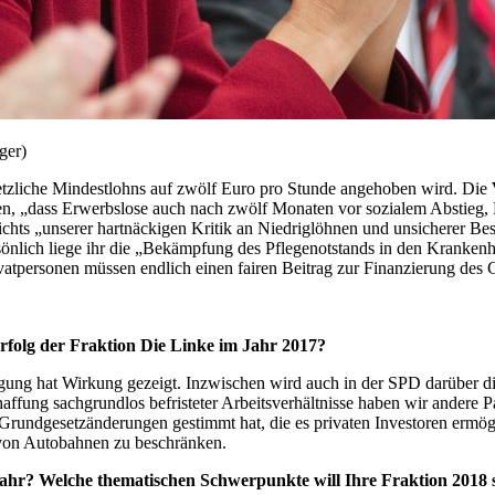
ger)
setzliche Mindestlohns auf zwölf Euro pro Stunde angehoben wird. Die
en, „dass Erwerbslose auch nach zwölf Monaten vor sozialem Abstieg, 
esichts „unserer hartnäckigen Kritik an Niedriglöhnen und unsicherer B
nlich liege ihr die „Bekämpfung des Pflegenotstands in den Krankenh
ivatpersonen müssen endlich einen fairen Beitrag zur Finanzierung de
rfolg der Fraktion Die Linke im Jahr 2017?
gung hat Wirkung gezeigt. Inzwischen wird auch in der SPD darüber dis
g sachgrundlos befristeter Arbeitsverhältnisse haben wir andere Parte
 Grundgesetzänderungen gestimmt hat, die es privaten Investoren ermö
g von Autobahnen zu beschränken.
ahr? Welche thematischen Schwerpunkte will Ihre Fraktion 2018 