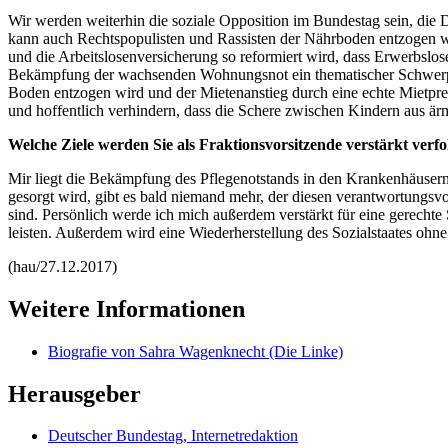
Wir werden weiterhin die soziale Opposition im Bundestag sein, die D
kann auch Rechtspopulisten und Rassisten der Nährboden entzogen w
und die Arbeitslosenversicherung so reformiert wird, dass Erwerbslo
Bekämpfung der wachsenden Wohnungsnot ein thematischer Schwerpun
Boden entzogen wird und der Mietenanstieg durch eine echte Mietpr
und hoffentlich verhindern, dass die Schere zwischen Kindern aus ä
Welche Ziele werden Sie als Fraktionsvorsitzende verstärkt verfo
Mir liegt die Bekämpfung des Pflegenotstands in den Krankenhäuser
gesorgt wird, gibt es bald niemand mehr, der diesen verantwortungs
sind. Persönlich werde ich mich außerdem verstärkt für eine gerecht
leisten. Außerdem wird eine Wiederherstellung des Sozialstaates ohne
(hau/27.12.2017)
Weitere Informationen
Biografie von Sahra Wagenknecht (Die Linke)
Herausgeber
Deutscher Bundestag, Internetredaktion