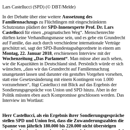
Lars Castellucci (SPD) (© DBT/Melde)
In der Debatte über eine weitere
Aussetzung des
Familiennachzugs
zu Flüchtlingen mit eingeschränktem
Schutzstatus plädiert der
SPD-Innenexperte Prof. Dr. Lars
Castellucci
für einen „pragmatischen Weg“. Menschenrechte
dürften keine Verhandlungsmasse sein, und es gebe ein Grundrecht
auf Familie, das auch durch verschiedene internationale Verträge
geschützt sei, sagt der SPD-Bundestagsabgeordnete in einem am
Montag, 22. Januar 2018
, erschienenen
Interview
mit der
Wochenzeitung „Das Parlament“
. Man müsse aber auch sehen,
wie die Kapazitäten in Deutschland sind. Persönlich würde er sich
wünschen, „dass wir das Grundrecht auf Familiennachzug
unangetastet lassen und darunter ein gestuftes Vorgehen vorsehen,
statt eine Gesetzesänderung mit einem Kontingent von 1.000
vorzunehmen“, fügt Castellucci mit Blick auf das Ergebnis der
Sondierungsgespräche von Union und SPD hinzu. Aber in der
Politik müssten eben auch Kompromisse geschlossen werden. Das
Interview
im Wortlaut:
Herr Castellucci, als ein Ergebnis ihrer Sondierungsgespräche
stellen SPD und Union fest, dass die Zuwanderungszahlen die
Spanne von jährlich 180.000 bis 220.000 nicht übersteigen