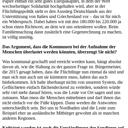
Papier enthält ein sehr gutes Europakapitel, in dem der Wert
wechselseitiger Solidarität hochgehalten wird, aber in der
Flüchtlingspolitik sieht es den Ausstieg Deutschlands aus der
Unterstützung von Italien und Griechenland vor – das ist für mich
ein Widerspruch. Dabei haben wir mit den 180.000 bis 220.000 ja
schon einen Richtwert, an dem wir uns orientieren wollen. Beim
Familiennachzug dann zusätzlich eine Gegenrechnung zu machen,
ist völlig unnötig.
Das Argument, dass die Kommunen bei der Aufnahme der
Menschen überlastet werden könnten, überzeugt Sie nicht?
Was kommunal geschafft und erreicht werden kann, hängt absolut
davon ab, wie die Haltung zu der ganzen Frage ist. Bürgermeister,
die 2015 gesagt haben, dass die Flüchtlinge nun einmal da sind und
man sich nun auch um sie kümmern muss, haben das auch
hinbekommen. Ich halte überhaupt nichts von unserem System, die
Geflüchteten einfach flächendeckend zu verteilen, sondern würde
sehr viel mehr darauf hören, was die Leute vor Ort sagen und uns
zutrauen. Man muss die Menschen mitnehmen und darf ihnen das
nicht einfach vor die Füße kippen. Dann werden die Antworten
unterschiedlich sein. Bei uns in Nordbaden sind die Leute zum
Beispiel eher an ausländische Mitbürger gewohnt als in manchen
anderen Regionen.
Kritisiert worden ist auch die Verständigung der Sondierer auf