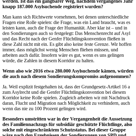
werden. Ist das ein gangbarer Weg, nachdem vergangenes Jahr
knapp 187.000 Asylsuchende registriert wurden?
Man kann sich Richtwerte vornehmen, bei denen unterschiedliche
Fragen eine Rolle spielen: die Frage, was ein Land braucht, was es
leisten kann, auch die Frage der Humanität. Aber klar ist – und in
den Sondierungen auch so festgelegt: Das Menschenrecht auf Asyl
und das Recht nach der Genfer Flüchtlingskonvention fließen in
diese Zahl nicht mit ein. Es gibt also keine feste Grenze. Wir hoffen
immer, dass möglichst wenig Menschen fliehen müssen, und
arbeiten auch dafür. Insofern wäre es gut, wenn es uns gelingen
würde, die Zahlen in diesem Korridor zu halten.
Wenn also wie 2016 etwa 280.000 Asylsuchende kämen, würden
die auch nach diesem Sondierungskompromiss aufgenommen?
Ja. Weil explizit festgehalten ist, dass der Grundgesetz-Artikel 16 a
zum Asylrecht und die Genfer Flüchtlingskonvention bei diesem
Korridor keine Rolle spielen. Zugleich arbeiten wir mit Nachdruck
daran, Flucht und Migration nach Möglichkeit zu verhindern, auch
wenn das nie zu 100 Prozent gelingen wird.
Besonders umstritten war in der Vergangenheit die Aussetzung
des Familiennachzugs für subsidiär geschützte Flüchtlinge, also
solche mit eingeschränktem Schutzstatus. Bei dieser Gruppe
wäre nach den Ergebnissen der Sondierungen von SPD und