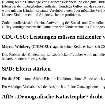
Bildung sei die Grundlage von Chancengleichheit und eine gute Bildu
Eltern bei den Kitagebühren entlasten, kündigte Giffey an, das aber s
wolle mit den Ländern separate Vereinbarungen über mögliche Veränd
kleinen Einkommen und Alleinerziehende profitieren.
Zudem wolle sie sich für eine Aufwertung der Sozial- und Gesundheit
Giffey kündigte zudem die Aufnahme der Kinderrechte ins Grundgesetz
CDU/CSU: Leistungen müssen effizienter 
Marcus Weinberg (CDU/CSU)
sagte in seiner Rede, es habe seit 
Das Problem der Kinderarmut sei „bedrückend“, daher wolle man die W
bedarfsorientierter“ zu gestalten.
SPD: Eltern stärken
Für die
SPD
betonte
Sönke Rix
, die Koalition nehme „Einzelschicks
Ein wichtiges Vorhaben sei der Anspruch auf eine Ganztagsbetreuung f
AfD: „Demografische Katastrophe“ droht