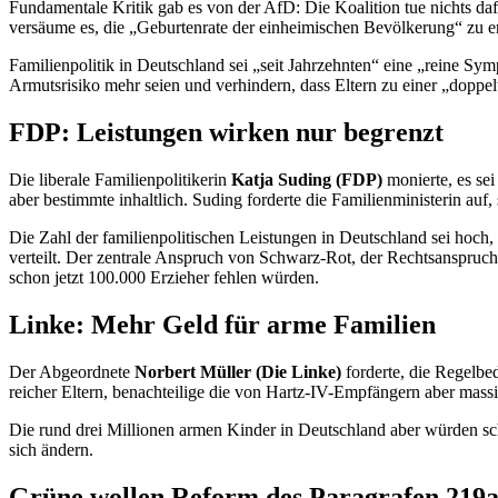
Fundamentale Kritik gab es von der AfD: Die Koalition tue nichts daf
versäume es, die „Geburtenrate der einheimischen Bevölkerung“ zu 
Familienpolitik in Deutschland sei „seit Jahrzehnten“ eine „reine S
Armutsrisiko mehr seien und verhindern, dass Eltern zu einer „doppel
FDP: Leistungen wirken nur begrenzt
Die liberale Familienpolitikerin
Katja Suding (FDP)
monierte, es sei
aber bestimmte inhaltlich. Suding forderte die Familienministerin auf
Die Zahl der familienpolitischen Leistungen in Deutschland sei hoch,
verteilt. Der zentrale Anspruch von Schwarz-Rot, der Rechtsanspruch 
schon jetzt 100.000 Erzieher fehlen würden.
Linke: Mehr Geld für arme Familien
Der Abgeordnete
Norbert Müller (Die Linke)
forderte, die Regelbe
reicher Eltern, benachteilige die von Hartz-IV-Empfängern aber mass
Die rund drei Millionen armen Kinder in Deutschland aber würden sch
sich ändern.
Grüne wollen Reform des Paragrafen 219