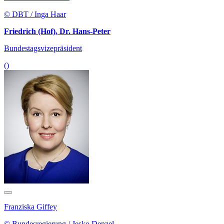
© DBT / Inga Haar
Friedrich (Hof), Dr. Hans-Peter
Bundestagsvizepräsident
()
Franziska Giffey
© Bundesregierung / Jesko Denzel