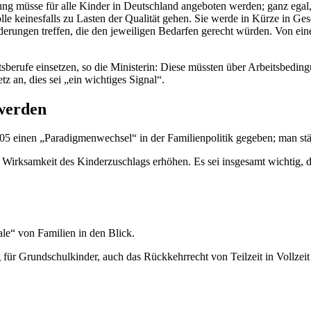
ng müsse für alle Kinder in Deutschland angeboten werden; ganz egal,
olle keinesfalls zu Lasten der Qualität gehen. Sie werde in Kürze in Ge
erungen treffen, die den jeweiligen Bedarfen gerecht würden. Von ei
sberufe einsetzen, so die Ministerin: Diese müssten über Arbeitsbedin
 an, dies sei „ein wichtiges Signal“.
werden
2005 einen „Paradigmenwechsel“ in der Familienpolitik gegeben; man stä
irksamkeit des Kinderzuschlags erhöhen. Es sei insgesamt wichtig, die
ale“ von Familien in den Blick.
ür Grundschulkinder, auch das Rückkehrrecht von Teilzeit in Vollzeit s