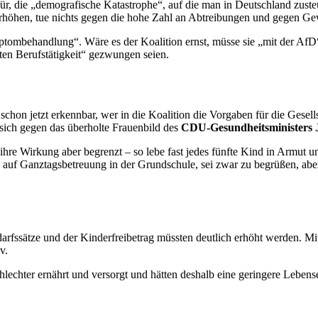
ür, die „demografische Katastrophe“, auf die man in Deutschland zuste
erhöhen, tue nichts gegen die hohe Zahl an Abtreibungen und gegen Ge
ymptombehandlung“. Wäre es der Koalition ernst, müsse sie „mit der Af
ten Berufstätigkeit“ gezwungen seien.
 schon jetzt erkennbar, wer in die Koalition die Vorgaben für die Gesel
, sich gegen das überholte Frauenbild des
CDU-Gesundheitsministers 
 ihre Wirkung aber begrenzt – so lebe fast jedes fünfte Kind in Armut u
auf Ganztagsbetreuung in der Grundschule, sei zwar zu begrüßen, aber 
darfssätze und der Kinderfreibetrag müssten deutlich erhöht werden. Mi
iv.
lechter ernährt und versorgt und hätten deshalb eine geringere Leben
a