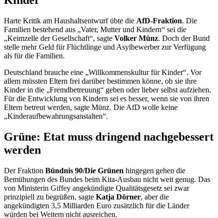
Kinder“
Harte Kritik am Haushaltsentwurf übte die
AfD-Fraktion
. Die
Familien bestehend aus „Vater, Mutter und Kindern“ sei die
„Keimzelle der Gesellschaft“, sagte
Volker Münz
. Doch der Bund
stelle mehr Geld für Flüchtlinge und Asylbewerber zur Verfügung
als für die Familien.
Deutschland brauche eine „Willkommenskultur für Kinder“. Vor
allem müssten Eltern frei darüber bestimmen könne, ob sie ihre
Kinder in die „Fremdbetreuung“ geben oder lieber selbst aufziehen.
Für die Entwicklung von Kindern sei es besser, wenn sie von ihren
Eltern betreut werden, sagte Münz. Die AfD wolle keine
„Kinderaufbewahrungsanstalten“.
Grüne: Etat muss dringend nachgebessert
werden
Der Fraktion
Bündnis 90/Die Grünen
hingegen gehen die
Bemühungen des Bundes beim Kita-Ausbau nicht weit genug. Das
von Ministerin Giffey angekündigte Qualitätsgesetz sei zwar
prinzipiell zu begrüßen, sagte
Katja Dörner
, aber die
angekündigten 3,5 Milliarden Euro zusätzlich für die Länder
würden bei Weitem nicht ausreichen.