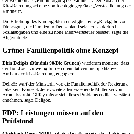
der Koalition als „Entmündigung der Familien“. Der Ausbau der
Kita-Betreuung sei eine von Ideologie geprägte „Verstaatlichung der
Kindheit“.
Die Erhöhung des Kindergeldes sei lediglich eine „Rückgabe von
Diebesgut“, die Familien in Deutschland seien zu stark durch
Sozialabgaben und eine zu hohe Mehrwertsteuer belastet, sagte die
Abgeordnete.
Grüne: Familienpolitik ohne Konzept
Ekin Deligöz (Bündnis 90/Die Grünen)
wiederum monierte, dass
der Bund sich zu wenig für den quantitativen und qualitativen
Ausbau der Kita-Betreuung engagiere.
Deligöz warf der Ministerin vor, die Familienpolitik der Regierung
habe kein Konzept. Jede zweite alleinerziehende Mutter sei von
Armut bedroht, Giffey müsse sich dieses Problems endlich verstärkt
annehmen, sagte Deligöz.
FDP: Leistungen müssen auf den
Prüfstand
Christoph Meyer (FDP)
mahnte, dass die gesetzlichen Leistungen