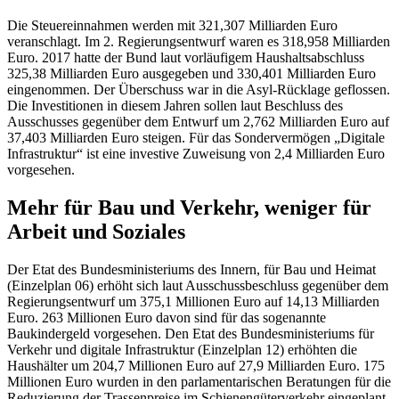
Die Steuereinnahmen werden mit 321,307 Milliarden Euro
veranschlagt. Im 2. Regierungsentwurf waren es 318,958 Milliarden
Euro. 2017 hatte der Bund laut vorläufigem Haushaltsabschluss
325,38 Milliarden Euro ausgegeben und 330,401 Milliarden Euro
eingenommen. Der Überschuss war in die Asyl-Rücklage geflossen.
Die Investitionen in diesem Jahren sollen laut Beschluss des
Ausschusses gegenüber dem Entwurf um 2,762 Milliarden Euro auf
37,403 Milliarden Euro steigen. Für das Sondervermögen „Digitale
Infrastruktur“ ist eine investive Zuweisung von 2,4 Milliarden Euro
vorgesehen.
Mehr für Bau und Verkehr, weniger für
Arbeit und Soziales
Der
Etat
des Bundesministeriums des Innern, für Bau und Heimat
(Einzelplan 06) erhöht sich laut Ausschussbeschluss gegenüber dem
Regierungsentwurf um 375,1 Millionen Euro auf 14,13 Milliarden
Euro. 263 Millionen Euro davon sind für das sogenannte
Baukindergeld vorgesehen. Den
Etat
des Bundesministeriums für
Verkehr und digitale Infrastruktur (Einzelplan 12) erhöhten die
Haushälter um 204,7 Millionen Euro auf 27,9 Milliarden Euro. 175
Millionen Euro wurden in den parlamentarischen Beratungen für die
Reduzierung der Trassenpreise im Schienengüterverkehr eingeplant.