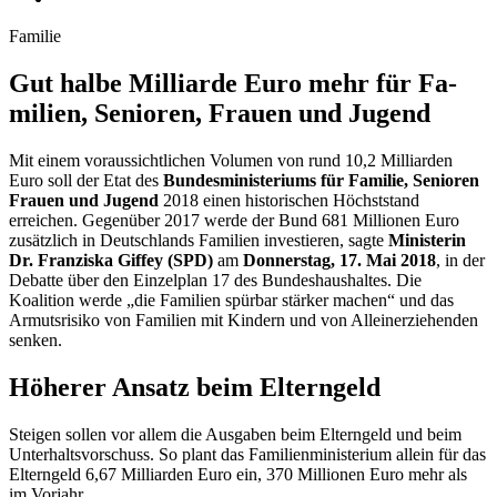
Familie
Gut halbe Milli­arde Euro mehr für Fa­
milien, Seni­oren, Frauen und Ju­gend
Mit einem voraussichtlichen Volumen von rund 10,2 Milliarden
Euro soll der
Etat
des
Bundesministeriums für Familie, Senioren
Frauen und Jugend
2018 einen historischen Höchststand
erreichen. Gegenüber 2017 werde der Bund 681 Millionen Euro
zusätzlich in Deutschlands Familien investieren, sagte
Ministerin
Dr. Franziska Giffey (SPD)
am
Donnerstag, 17. Mai 2018
, in der
Debatte über den Einzelplan 17 des Bundeshaushaltes. Die
Koalition werde „die Familien spürbar stärker machen“ und das
Armutsrisiko von Familien mit Kindern und von Alleinerziehenden
senken.
Höherer Ansatz beim Elterngeld
Steigen sollen vor allem die Ausgaben beim Elterngeld und beim
Unterhaltsvorschuss. So plant das Familienministerium allein für das
Elterngeld 6,67 Milliarden Euro ein, 370 Millionen Euro mehr als
im Vorjahr.