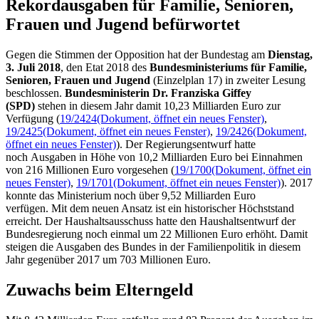
Rekord­ausgaben für Familie, Seni­oren,
Frauen und Ju­gend befür­wortet
Gegen die Stimmen der Opposition hat der Bundestag am
Dienstag,
3. Juli 2018
, den
Etat
2018 des
Bundesministeriums für Familie,
Senioren, Frauen und Jugend
(Einzelplan 17) in zweiter Lesung
beschlossen.
Bundesministerin Dr. Franziska Giffey
(SPD)
stehen in diesem Jahr damit 10,23 Milliarden Euro zur
Verfügung (
19/2424
(Dokument, öffnet ein neues Fenster)
,
19/2425
(Dokument, öffnet ein neues Fenster)
,
19/2426
(Dokument,
öffnet ein neues Fenster)
). Der Regierungsentwurf hatte
noch Ausgaben in Höhe von 10,2 Milliarden Euro bei Einnahmen
von 216 Millionen Euro vorgesehen (
19/1700
(Dokument, öffnet ein
neues Fenster)
,
19/1701
(Dokument, öffnet ein neues Fenster)
). 2017
konnte das Ministerium noch über 9,52 Milliarden Euro
verfügen. Mit dem neuen Ansatz ist ein historischer Höchststand
erreicht. Der Haushaltsausschuss hatte den Haushaltsentwurf der
Bundesregierung noch einmal um 22 Millionen Euro erhöht. Damit
steigen die Ausgaben des Bundes in der Familienpolitik in diesem
Jahr gegenüber 2017 um 703 Millionen Euro.
Zuwachs beim Elterngeld