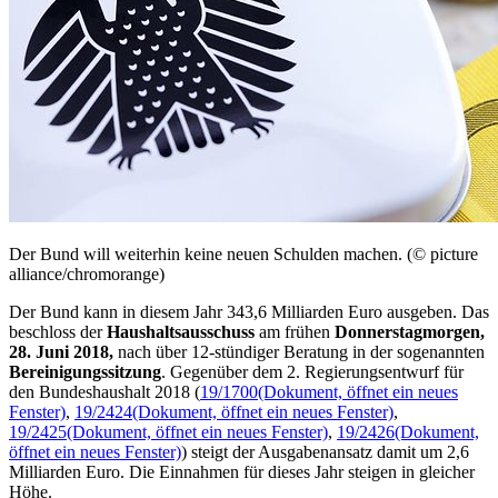
Der Bund will weiterhin keine neuen Schulden machen. (© picture
alliance/chromorange)
Der Bund kann in diesem Jahr 343,6 Milliarden Euro ausgeben. Das
beschloss der
Haushaltsausschuss
am frühen
Donnerstagmorgen,
28. Juni 2018,
nach über 12-stündiger Beratung in der sogenannten
Bereinigungssitzung
. Gegenüber dem 2. Regierungsentwurf für
den Bundeshaushalt 2018 (
19/1700
(Dokument, öffnet ein neues
Fenster)
,
19/2424
(Dokument, öffnet ein neues Fenster)
,
19/2425
(Dokument, öffnet ein neues Fenster)
,
19/2426
(Dokument,
öffnet ein neues Fenster)
) steigt der Ausgabenansatz damit um 2,6
Milliarden Euro. Die Einnahmen für dieses Jahr steigen in gleicher
Höhe.