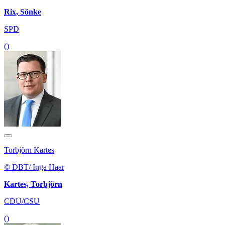
Rix, Sönke
SPD
()
Torbjörn Kartes
© DBT/ Inga Haar
Kartes, Torbjörn
CDU/CSU
()