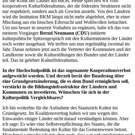
auf die Kritik der Länder am BKM. Heute sprechen wir vom
kooperativen Kulturföderalismus, der die föderalen Strukturen nicht
nur respektiert, sondern auch als Gewinn ansieht. Von den Ländern
wird die Institution BKM längst nicht mehr abgelehnt, eher in einer
Mischung aus ein bisschen Eifersucht und Wohlwollen betrachtet.
Um uns besser in unseren Vorhaben zu ergänzen, habe ich das von
meinem Vorgänger
Bernd Neumann (CDU)
initiierte
kulturpolitische Spitzengespräch mit den Kulturministern der Länder
noch weiter ausgebaut. Wir treffen uns nun regelmäßig zweimal im
Jahr. Daran nehmen jetzt auch die Vertreter der Kommunen und der
Landkreise sowie die Kulturstiftungen des Bundes und der Länder
teil. Das ist gelebter Kulturföderalismus.
In der Hochschulpolitik ist das sogenannte Kooperationsverbot
aufgeweicht worden. Und derzeit berät der Bundestag über
eine Grundgesetzänderung, die es dem Bund ermöglichen soll,
verstärkt in die Bildungsinfrastruktur der Ländern und
Kommunen zu investieren. Wünschen Sie sich in der
Kulturpolitik Vergleichbares?
Ich bin weiterhin für die Aufnahme des Staatsziels Kultur ins
Grundgesetz. Im Koalitionsvertrag haben wir uns wegen des
Einwandes einiger Länder nicht darauf verständigen können. Aber
ich sage: Es wäre eine Selbstverpflichtung des Staates, die die
fundamentale Bedeutung der Kultur für das Gemeinwesen betont.
Manchmal wünsche ich mir aber auch, dass wir unkomplizierter und