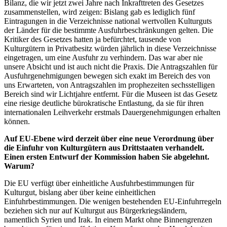
Bilanz, die wir jetzt zwei Jahre nach Inkrafttreten des Gesetzes
zusammenstellen, wird zeigen: Bislang gab es lediglich fünf
Eintragungen in die Verzeichnisse national wertvollen Kulturguts
der Länder für die bestimmte Ausfuhrbeschränkungen gelten. Die
Kritiker des Gesetzes hatten ja befürchtet, tausende von
Kulturgütern in Privatbesitz würden jährlich in diese Verzeichnisse
eingetragen, um eine Ausfuhr zu verhindern. Das war aber nie
unsere Absicht und ist auch nicht die Praxis. Die Antragszahlen für
Ausfuhrgenehmigungen bewegen sich exakt im Bereich des von
uns Erwarteten, von Antragszahlen im prophezeiten sechsstelligen
Bereich sind wir Lichtjahre entfernt. Für die Museen ist das Gesetz
eine riesige deutliche bürokratische Entlastung, da sie für ihren
internationalen Leihverkehr erstmals Dauergenehmigungen erhalten
können.
Auf EU-Ebene wird derzeit über eine neue Verordnung über
die Einfuhr von Kulturgütern aus Drittstaaten verhandelt.
Einen ersten Entwurf der Kommission haben Sie abgelehnt.
Warum?
Die EU verfügt über einheitliche Ausfuhrbestimmungen für
Kulturgut, bislang aber über keine einheitlichen
Einfuhrbestimmungen. Die wenigen bestehenden EU-Einfuhrregeln
beziehen sich nur auf Kulturgut aus Bürgerkriegsländern,
namentlich Syrien und Irak. In einem Markt ohne Binnengrenzen