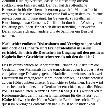
Zentrum Kulturgutverluste, das seine Entstehung diesem
spektakulären Fall verdankt. Der Fall hat das öffentliche
Bewusstsein für die Thematik enorm geschärft. Man darf nicht
vergessen, dass dies weltweit der erste Fall war, in dem es um eine
private Kunstsammlung ging. Im Gegensatz zu staatlichen
Einrichtungen war
Cornelius Gurlitt
nicht durch die
Washingtoner
Erklärung gebunden. Er hat sich dieser freiwillig unterworfen.
Daran sollten sich auch andere private Sammler ein Beispiel
nehmen.
Nach schier endlosen Diskussionen und Verzögerungen wird
nun doch das Einheits- und Freiheitsdenkmal in Berlin
errichtet. Tun sich die Deutschen im Umgang mit den positiven
Kapiteln ihrer Geschichte schwerer als mit den dunklen?
Das ist offensichtlich so. Aber nur zur Erinnerung: Auch um die
Gestaltung des Mahnmals für die ermordeten Juden Europas hat es
eine jahrelange Debatte gegeben. Natürlich tun wir uns nach zwei
Diktaturen im vergangenen Jahrhundert schwer, uns selbstbewusst
zu den Höhepunkten unserer Geschichte zu bekennen. Heute wird
aber eben auch anders über Denkmäler entschieden, als dies Fürsten
vor 100 Jahren taten. Kanzler
Helmut Kohl (CDU)
war der letzte
Regierungschef, der mit seiner Entscheidung für die „Pietà“ von
Käthe Kollwitz
in der Neuen Wache in Berlin eine solche Frage
quasi im Alleingang entschieden hat. Das ist heute undenkbar.