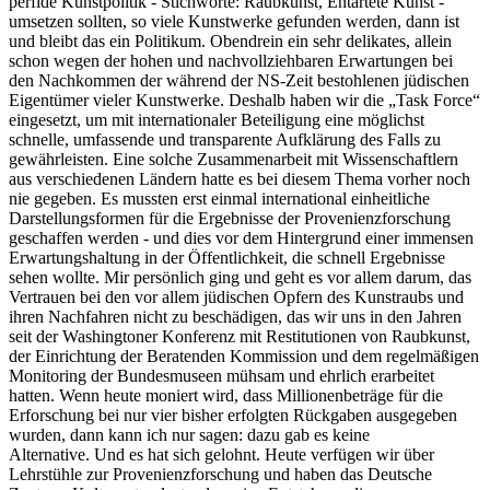
perfide Kunstpolitik - Stichworte: Raubkunst, Entartete Kunst -
umsetzen sollten, so viele Kunstwerke gefunden werden, dann ist
und bleibt das ein Politikum. Obendrein ein sehr delikates, allein
schon wegen der hohen und nachvollziehbaren Erwartungen bei
den Nachkommen der während der NS-Zeit bestohlenen jüdischen
Eigentümer vieler Kunstwerke. Deshalb haben wir die „
Task Force
“
eingesetzt, um mit internationaler Beteiligung eine möglichst
schnelle, umfassende und transparente Aufklärung des Falls zu
gewährleisten. Eine solche Zusammenarbeit mit Wissenschaftlern
aus verschiedenen Ländern hatte es bei diesem Thema vorher noch
nie gegeben. Es mussten erst einmal international einheitliche
Darstellungsformen für die Ergebnisse der Provenienzforschung
geschaffen werden - und dies vor dem Hintergrund einer immensen
Erwartungshaltung in der Öffentlichkeit, die schnell Ergebnisse
sehen wollte. Mir persönlich ging und geht es vor allem darum, das
Vertrauen bei den vor allem jüdischen Opfern des Kunstraubs und
ihren Nachfahren nicht zu beschädigen, das wir uns in den Jahren
seit der Washingtoner Konferenz mit Restitutionen von Raubkunst,
der Einrichtung der Beratenden Kommission und dem regelmäßigen
Monitoring der Bundesmuseen mühsam und ehrlich erarbeitet
hatten. Wenn heute moniert wird, dass Millionenbeträge für die
Erforschung bei nur vier bisher erfolgten Rückgaben ausgegeben
wurden, dann kann ich nur sagen: dazu gab es keine
Alternative. Und es hat sich gelohnt. Heute verfügen wir über
Lehrstühle zur Provenienzforschung und haben das Deutsche