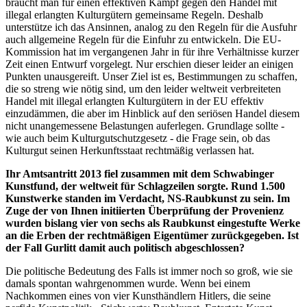
braucht man für einen effektiven Kampf gegen den Handel mit
illegal erlangten Kulturgütern gemeinsame Regeln. Deshalb
unterstütze ich das Ansinnen, analog zu den Regeln für die Ausfuhr
auch allgemeine Regeln für die Einfuhr zu entwickeln. Die EU-
Kommission hat im vergangenen Jahr in für ihre Verhältnisse kurzer
Zeit einen Entwurf vorgelegt. Nur erschien dieser leider an einigen
Punkten unausgereift. Unser Ziel ist es, Bestimmungen zu schaffen,
die so streng wie nötig sind, um den leider weltweit verbreiteten
Handel mit illegal erlangten Kulturgütern in der EU effektiv
einzudämmen, die aber im Hinblick auf den seriösen Handel diesem
nicht unangemessene Belastungen auferlegen. Grundlage sollte -
wie auch beim Kulturgutschutzgesetz - die Frage sein, ob das
Kulturgut seinen Herkunftsstaat rechtmäßig verlassen hat.
Ihr Amtsantritt 2013 fiel zusammen mit dem Schwabinger
Kunstfund, der weltweit für Schlagzeilen sorgte. Rund 1.500
Kunstwerke standen im Verdacht, NS-Raubkunst zu sein. Im
Zuge der von Ihnen initiierten Überprüfung der Provenienz
wurden bislang vier von sechs als Raubkunst eingestufte Werke
an die Erben der rechtmäßigen Eigentümer zurückgegeben. Ist
der Fall Gurlitt damit auch politisch abgeschlossen?
Die politische Bedeutung des Falls ist immer noch so groß, wie sie
damals spontan wahrgenommen wurde. Wenn bei einem
Nachkommen eines von vier Kunsthändlern Hitlers, die seine