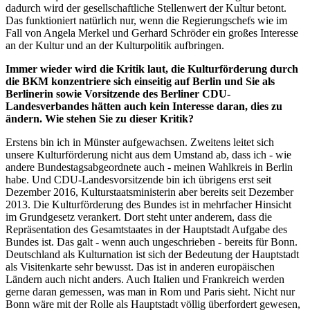
dadurch wird der gesellschaftliche Stellenwert der Kultur betont.
Das funktioniert natürlich nur, wenn die Regierungschefs wie im
Fall von Angela Merkel und Gerhard Schröder ein großes Interesse
an der Kultur und an der Kulturpolitik aufbringen.
Immer wieder wird die Kritik laut, die Kulturförderung durch
die BKM konzentriere sich einseitig auf Berlin und Sie als
Berlinerin sowie Vorsitzende des Berliner CDU-
Landesverbandes hätten auch kein Interesse daran, dies zu
ändern. Wie stehen Sie zu dieser Kritik?
Erstens bin ich in Münster aufgewachsen. Zweitens leitet sich
unsere Kulturförderung nicht aus dem Umstand ab, dass ich - wie
andere Bundestagsabgeordnete auch - meinen Wahlkreis in Berlin
habe. Und CDU-Landesvorsitzende bin ich übrigens erst seit
Dezember 2016, Kulturstaatsministerin aber bereits seit Dezember
2013. Die Kulturförderung des Bundes ist in mehrfacher Hinsicht
im Grundgesetz verankert. Dort steht unter anderem, dass die
Repräsentation des Gesamtstaates in der Hauptstadt Aufgabe des
Bundes ist. Das galt - wenn auch ungeschrieben - bereits für Bonn.
Deutschland als Kulturnation ist sich der Bedeutung der Hauptstadt
als Visitenkarte sehr bewusst. Das ist in anderen europäischen
Ländern auch nicht anders. Auch Italien und Frankreich werden
gerne daran gemessen, was man in Rom und Paris sieht. Nicht nur
Bonn wäre mit der Rolle als Hauptstadt völlig überfordert gewesen,