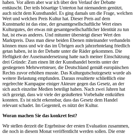
haben. Vor allem aber war ich über den Verlauf der Debatte
enttäuscht. Der teils bösartige Unterton hat niemandem genützt,
auch nicht dem Kunsthandel. Es ging damals um die Frage, welchen
Wert und welchen Preis Kultur hat. Dieser Preis auf dem
Kunstmarkt ist das eine, der gesamtgesellschaftliche Wert eines
Kulturgutes, der etwas mit gesamtgesellschaftlicher Identität zu tun
hat, ist etwas anderes. Und mitunter übersteigt dieser Wert den
Marktpreis. Dass man diese beiden Ebenen miteinander verhandeln
können muss und wir das im Übrigen auch jahrzehntelang friedlich
getan haben, ist in der Debatte unter die Räder gekommen. Die
Heftigkeit der Auseinandersetzung hatte nach meiner Einschätzung
drei Gründe: Zum einen litt der Kunsthandel bereits unter der
gestiegenen Mehrwertsteuer, die Deutschland gemäß europäischen
Rechts zuvor erhöhen musste. Das Kulturgutschutzgesetz wurde als
weitere Belastung empfunden. Daraus resultierte schließlich eine
regelrechte Kampagne einiger Akteure gegen das Gesetz, an der
sich auch einzelne Medien beteiligt haben. Nach zwei Jahren hat
sich gezeigt, dass wir viele der geäußerten Vorbehalte entkräften
konnten. Es ist nicht erkennbar, dass das Gesetz dem Handel
relevant schadet. Im Gegenteil, es nützt der Kultur.
Woran machen Sie das konkret fest?
Wir stellen derzeit die Ergebnisse der ersten Evaluation zusammen,
die noch in diesem Monat veröffentlicht werden sollen. Die erste