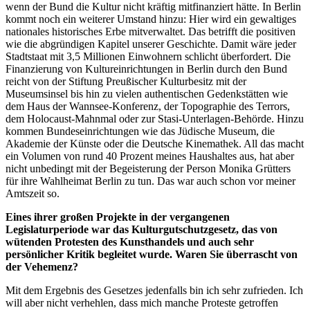
wenn der Bund die Kultur nicht kräftig mitfinanziert hätte. In Berlin
kommt noch ein weiterer Umstand hinzu: Hier wird ein gewaltiges
nationales historisches Erbe mitverwaltet. Das betrifft die positiven
wie die abgründigen Kapitel unserer Geschichte. Damit wäre jeder
Stadtstaat mit 3,5 Millionen Einwohnern schlicht überfordert. Die
Finanzierung von Kultureinrichtungen in Berlin durch den Bund
reicht von der Stiftung Preußischer Kulturbesitz mit der
Museumsinsel bis hin zu vielen authentischen Gedenkstätten wie
dem Haus der Wannsee-Konferenz, der Topographie des Terrors,
dem Holocaust-Mahnmal oder zur Stasi-Unterlagen-Behörde. Hinzu
kommen Bundeseinrichtungen wie das Jüdische Museum, die
Akademie der Künste oder die Deutsche Kinemathek. All das macht
ein Volumen von rund 40 Prozent meines Haushaltes aus, hat aber
nicht unbedingt mit der Begeisterung der Person Monika Grütters
für ihre Wahlheimat Berlin zu tun. Das war auch schon vor meiner
Amtszeit so.
Eines ihrer großen Projekte in der vergangenen
Legislaturperiode war das Kulturgutschutzgesetz, das von
wütenden Protesten des Kunsthandels und auch sehr
persönlicher Kritik begleitet wurde. Waren Sie überrascht von
der Vehemenz?
Mit dem Ergebnis des Gesetzes jedenfalls bin ich sehr zufrieden. Ich
will aber nicht verhehlen, dass mich manche Proteste getroffen