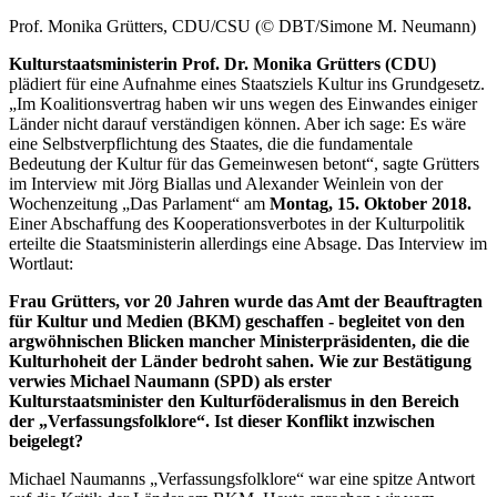
Prof. Monika Grütters, CDU/CSU (© DBT/Simone M. Neumann)
Kulturstaatsministerin Prof. Dr. Monika Grütters (CDU)
plädiert für eine Aufnahme eines Staatsziels Kultur ins Grundgesetz.
„Im Koalitionsvertrag haben wir uns wegen des Einwandes einiger
Länder nicht darauf verständigen können. Aber ich sage: Es wäre
eine Selbstverpflichtung des Staates, die die fundamentale
Bedeutung der Kultur für das Gemeinwesen betont“, sagte Grütters
im
Interview
mit Jörg Biallas und Alexander Weinlein von der
Wochenzeitung „Das Parlament“ am
Montag, 15. Oktober 2018.
Einer Abschaffung des Kooperationsverbotes in der Kulturpolitik
erteilte die Staatsministerin allerdings eine Absage. Das
Interview
im
Wortlaut:
Frau Grütters, vor 20 Jahren wurde das Amt der Beauftragten
für Kultur und Medien (BKM) geschaffen - begleitet von den
argwöhnischen Blicken mancher Ministerpräsidenten, die die
Kulturhoheit der Länder bedroht sahen. Wie zur Bestätigung
verwies Michael Naumann (SPD) als erster
Kulturstaatsminister den Kulturföderalismus in den Bereich
der „Verfassungsfolklore“. Ist dieser Konflikt inzwischen
beigelegt?
Michael Naumanns „Verfassungsfolklore“ war eine spitze Antwort