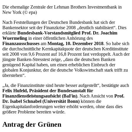
Die ehemalige Zentrale der
Lehman Brothers
Investmentbank in
New York
(© epa)
Nach Feststellungen der Deutschen Bundesbank hat sich der
Bankensektor seit der Finanzkrise 2008 „deutlich stabilisiert“. Dies
erklärte
Bundesbank-Vorstandsmitglied Prof. Dr. Joachim
Wuermeling
in einer öffentlichen Anhörung des
Finanzausschusses
am
Montag, 10. Dezember 2018
. So habe sich
die durchschnittliche Kernkapitalquote der deutschen Kreditinstitute
seit 2008 von 9,6 Prozent auf 16,8 Prozent fast verdoppelt. Auch der
jüngste Banken-Stresstest zeige, „dass die deutschen Banken
genügend Kapital haben, um einen erheblichen Einbruch der
globalen Konjunktur, der die deutsche Volkswirtschaft stark trifft zu
überstehen“.
„Ja, die Finanzinstitute sind heute besser aufgestellt“, bestätigte auch
Felix Hufeld, Präsident der Bundesanstalt für
Finanzdienstleistungsaufsicht (BaFin)
. Nach Ansicht von
Prof.
Dr. Isabel Schnabel (Universität Bonn)
können die
Eigenkapitalanforderungen weiter erhöht werden, ohne dass dies
größere Probleme bereiten würde.
Antrag der Grünen