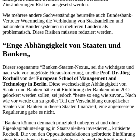
Zinsänderungen Risiken ausgesetzt werden.
Wie mehrere andere Sachverständige beurteilte auch Bundesbank-
Vertreter Wuermeling die Verbindung von Staatsanleihen und
nationalem Bandensystemen in mehreren Ländern als
problematisch. Diese Risiken müssten reduziert werden.
“Enge Abhängigkeit von Staaten und
Banken„
Dieser sogenannte “Banken-Staaten-Nexus„ sei die wichtigste und
nach wie vor ungelöste Herausforderung, urteilte
Prof. Dr. Jörg
Rocholl
von der
European School of Management and
Technology
in Berlin
. Diese wechselseitige Abhängigkeit von
Staaten und Banken hätte mit Einführung der Bankenunion 2012
gelockert werden sollen, sei jedoch “heute so eng wie zuvor„. Nach
wie vor werde ein zu großer Teil der Verschuldung europäischer
Staaten von Banken in diesen Staaten finanziert; eine angemessene
Regulierung gebe es nicht.
“Banken können demnach prinzipiell unbegrenzt und ohne
Eigenkapitalunterlegung in Staatsanleihen investieren„, kritisierte
Rocholl. Die von den Oppositionsfraktionen geforderte Einführung
einer Finanztransaktionsteuer lehnte er ab, weil die Einführung