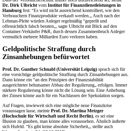
Dr.
Dirk Ulbricht
vom
Institut für Finanzdienstleistungen in
Hamburg
fest: “Es wird nicht ausreichend kontrolliert, wie den
Verbrauchern Finanzprodukte verkauft werden.„ Auch nach der
Lehman
-Pleite würden Anleger regelmäßig “geprellt und
offensichtlich falsch beraten„, sagte Ulbricht mit Blick auf den
Container
-Verkäufer P&R, durch dessen Zusammenbruch Anleger
vermutlich mehrere Milliarden Euro verloren haben.
Geldpolitische Straffung durch
Zinsanhebungen befürwortet
Prof. Dr. Gunther Schnabl (Universität Leipzig)
sprach sich für
eine vorsichtige geldpolitische Straffung durch Zinsanhebungen aus.
Dann könne ein “an den Prinzipien der Finanzstabilität
ausgerichteter behutsamer Abbau der Regulierung„ erfolgen. Immer
stärkere Regulierung könne nicht die Lösung sein. Eine Anhebung
der Zinsen könne auch für ein Nachlassen der Spekulation sorgen.
Auf Fragen, inwieweit sich eine mögliche neue Finanzkrise
voraussagen lasse, meinte
Prof. Dr. Martina Metzger
(Hochschule für Wirtschaft und Recht Berlin)
, es sei eine
Illusion zu glauben, man könne alles voraussehen. Ähnlich äußerte
sich Hufeld. “Es gibt keine absolute Sicherheit„, stellte auch