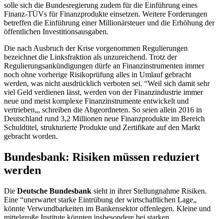
solle sich die Bundesregierung zudem für die Einführung eines
Finanz-TÜVs für Finanzprodukte einsetzen. Weitere Forderungen
betreffen die Einführung einer Millionärsteuer und die Erhöhung der
öffentlichen Investitionsausgaben.
Die nach Ausbruch der Krise vorgenommen Regulierungen
bezeichnet die Linksfraktion als unzureichend. Trotz der
Regulierungsankündigungen dürfe an Finanzinstrumenten immer
noch ohne vorherige Risikoprüfung alles in Umlauf gebracht
werden, was nicht ausdrücklich verboten sei. “Weil sich damit sehr
viel Geld verdienen lässt, werden von der Finanzindustrie immer
neue und meist komplexe Finanzinstrumente entwickelt und
vertrieben„, schreiben die Abgeordneten. So seien allein 2016 in
Deutschland rund 3,2 Millionen neue Finanzprodukte im Bereich
Schuldtitel, strukturierte Produkte und Zertifikate auf den Markt
gebracht worden.
Bundesbank: Risiken müssen reduziert
werden
Die
Deutsche Bundesbank
sieht in ihrer Stellungnahme Risiken.
Eine “unerwartet starke Eintrübung der wirtschaftlichen Lage„
könnte Verwundbarkeiten im Bankensektor offenlegen. Kleine und
mittelgroße Institute könnten insbesondere bei starken