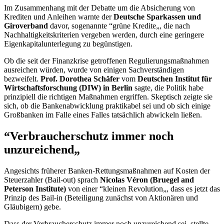
Im Zusammenhang mit der Debatte um die Absicherung von
Krediten und Anleihen warnte der
Deutsche Sparkassen und
Giroverband
davor, sogenannte “grüne Kredite„, die nach
Nachhaltigkeitskriterien vergeben werden, durch eine geringere
Eigenkapitalunterlegung zu begünstigen.
Ob die seit der Finanzkrise getroffenen Regulierungsmaßnahmen
ausreichen würden, wurde von einigen Sachverständigen
bezweifelt.
Prof. Dorothea Schäfer
vom
Deutschen Institut für
Wirtschaftsforschung (DIW) in Berlin
sagte, die Politik habe
prinzipiell die richtigen Maßnahmen ergriffen. Skeptisch zeigte sie
sich, ob die Bankenabwicklung praktikabel sei und ob sich einige
Großbanken im Falle eines Falles tatsächlich abwickeln ließen.
“Verbraucherschutz immer noch
unzureichend„
Angesichts früherer Banken-Rettungsmaßnahmen auf Kosten der
Steuerzahler (
Bail-out
) sprach
Nicolas Véron
(Bruegel and
Peterson Institute
)
von einer “kleinen Revolution„, dass es jetzt das
Prinzip des
Bail-in
(Beteiligung zunächst von Aktionären und
Gläubigern) gebe.
Dass der Verbraucherschutz immer noch unzureichend sei, stellte