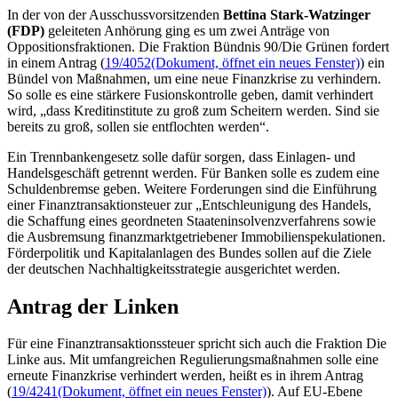
In der von der Ausschussvorsitzenden
Bettina Stark-Watzinger
(FDP)
geleiteten Anhörung ging es um zwei Anträge von
Oppositionsfraktionen. Die Fraktion Bündnis 90/Die Grünen fordert
in einem Antrag (
19/4052
(Dokument, öffnet ein neues Fenster)
) ein
Bündel von Maßnahmen, um eine neue Finanzkrise zu verhindern.
So solle es eine stärkere Fusionskontrolle geben, damit verhindert
wird, „dass Kreditinstitute zu groß zum Scheitern werden. Sind sie
bereits zu groß, sollen sie entflochten werden“.
Ein Trennbankengesetz solle dafür sorgen, dass Einlagen- und
Handelsgeschäft getrennt werden. Für Banken solle es zudem eine
Schuldenbremse geben. Weitere Forderungen sind die Einführung
einer Finanztransaktionsteuer zur „Entschleunigung des Handels,
die Schaffung eines geordneten Staateninsolvenzverfahrens sowie
die Ausbremsung finanzmarktgetriebener Immobilienspekulationen.
Förderpolitik und Kapitalanlagen des Bundes sollen auf die Ziele
der deutschen Nachhaltigkeitsstrategie ausgerichtet werden.
Antrag der Linken
Für eine Finanztransaktionssteuer spricht sich auch die Fraktion Die
Linke aus. Mit umfangreichen Regulierungsmaßnahmen solle eine
erneute Finanzkrise verhindert werden, heißt es in ihrem Antrag
(
19/4241
(Dokument, öffnet ein neues Fenster)
). Auf EU-Ebene