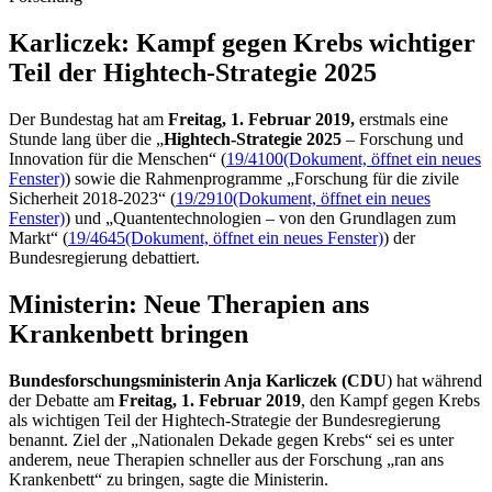
Karliczek: Kampf gegen Krebs wich­tiger
Teil der
Hightech
-Stra­te­gie 2025
Der Bundestag hat am
Freitag, 1. Februar 2019,
erstmals eine
Stunde lang über die „
Hightech
-Strategie 2025
– Forschung und
Innovation für die Menschen“ (
19/4100
(Dokument, öffnet ein neues
Fenster)
) sowie die Rahmenprogramme „Forschung für die zivile
Sicherheit 2018-2023“ (
19/2910
(Dokument, öffnet ein neues
Fenster)
) und „Quantentechnologien – von den Grundlagen zum
Markt“ (
19/4645
(Dokument, öffnet ein neues Fenster)
) der
Bundesregierung debattiert.
Ministerin: Neue Therapien ans
Krankenbett bringen
Bundesforschungsministerin Anja Karliczek (CDU
) hat während
der Debatte am
Freitag, 1. Februar 2019
, den Kampf gegen Krebs
als wichtigen Teil der
Hightech
-Strategie der Bundesregierung
benannt. Ziel der „Nationalen Dekade gegen Krebs“ sei es unter
anderem, neue Therapien schneller aus der Forschung „ran ans
Krankenbett“ zu bringen, sagte die Ministerin.