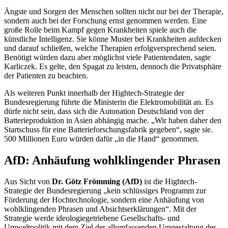
Ängste und Sorgen der Menschen sollten nicht nur bei der Therapie,
sondern auch bei der Forschung ernst genommen werden. Eine
große Rolle beim Kampf gegen Krankheiten spiele auch die
künstliche Intelligenz. Sie könne Muster bei Krankheiten aufdecken
und darauf schließen, welche Therapien erfolgversprechend seien.
Benötigt würden dazu aber möglichst viele Patientendaten, sagte
Karliczek. Es gelte, den Spagat zu leisten, dennoch die Privatsphäre
der Patienten zu beachten.
Als weiteren Punkt innerhalb der
Hightech
-Strategie der
Bundesregierung führte die Ministerin die Elektromobilität an. Es
dürfe nicht sein, dass sich die Autonation Deutschland von der
Batterieproduktion in Asien abhängig mache. „Wir haben daher den
Startschuss für eine Batterieforschungsfabrik gegeben“, sagte sie.
500 Millionen Euro würden dafür „in die Hand“ genommen.
AfD: Anhäufung wohlklingender Phrasen
Aus Sicht von
Dr. Götz Frömming (AfD)
ist die
Hightech
-
Strategie der Bundesregierung „kein schlüssiges Programm zur
Förderung der Hochtechnologie, sondern eine Anhäufung von
wohlklingenden Phrasen und Absichtserklärungen“. Mit der
Strategie werde ideologiegetriebene Gesellschafts- und
Umweltpolitik mit dem Ziel der allumfassenden Umgestaltung des