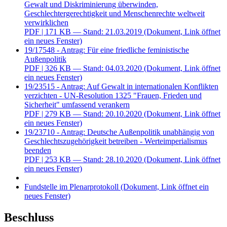
Gewalt und Diskriminierung überwinden,
Geschlechtergerechtigkeit und Menschenrechte weltweit
verwirklichen
PDF
| 171 KB — Stand: 21.03.2019
(Dokument, Link öffnet
ein neues Fenster)
19/17548 - Antrag: Für eine friedliche feministische
Außenpolitik
PDF
| 326 KB — Stand: 04.03.2020
(Dokument, Link öffnet
ein neues Fenster)
19/23515 - Antrag: Auf Gewalt in internationalen Konflikten
verzichten - UN-Resolution 1325 "Frauen, Frieden und
Sicherheit" umfassend verankern
PDF
| 279 KB — Stand: 20.10.2020
(Dokument, Link öffnet
ein neues Fenster)
19/23710 - Antrag: Deutsche Außenpolitik unabhängig von
Geschlechtszugehörigkeit betreiben - Werteimperialismus
beenden
PDF
| 253 KB — Stand: 28.10.2020
(Dokument, Link öffnet
ein neues Fenster)
Fundstelle im Plenarprotokoll
(Dokument, Link öffnet ein
neues Fenster)
Beschluss