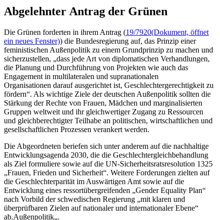
Abgelehnter Antrag der Grünen
Die Grünen forderten in ihrem Antrag (
19/7920
(Dokument, öffnet
ein neues Fenster)
) die Bundesregierung auf, das Prinzip einer
feministischen Außenpolitik zu einem Grundprinzip zu machen und
sicherzustellen, „dass jede Art von diplomatischen Verhandlungen,
die Planung und Durchführung von Projekten wie auch das
Engagement
in multilateralen und supranationalen
Organisationen darauf ausgerichtet ist, Geschlechtergerechtigkeit zu
fördern“. Als wichtige Ziele der deutschen Außenpolitik sollten die
Stärkung der Rechte von Frauen, Mädchen und marginalisierten
Gruppen weltweit und ihr gleichwertiger Zugang zu Ressourcen
und gleichberechtigter Teilhabe an politischen, wirtschaftlichen und
gesellschaftlichen Prozessen verankert werden.
Die Abgeordneten beriefen sich unter anderem auf die nachhaltige
Entwicklungsagenda 2030, die die Geschlechtergleichbehandlung
als Ziel formuliere sowie auf die UN-Sicherheitsratsresolution 1325
„Frauen, Frieden und Sicherheit“. Weitere Forderungen zielten auf
die Geschlechterparität im Auswärtigen Amt sowie auf die
Entwicklung eines ressortübergreifenden „
Gender Equality Plan
“
nach Vorbild der schwedischen Regierung „mit klaren und
überprüfbaren Zielen auf nationaler und internationaler Ebene“
ab.Außenpolitik„.