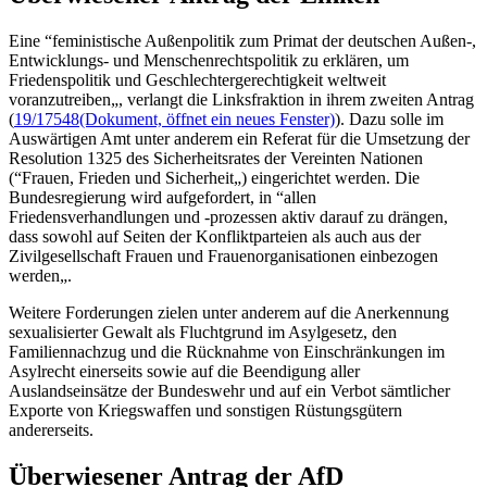
Eine “feministische Außenpolitik zum Primat der deutschen Außen-,
Entwicklungs- und Menschenrechtspolitik zu erklären, um
Friedenspolitik und Geschlechtergerechtigkeit weltweit
voranzutreiben„, verlangt die Linksfraktion in ihrem zweiten Antrag
(
19/17548
(Dokument, öffnet ein neues Fenster)
). Dazu solle im
Auswärtigen Amt unter anderem ein Referat für die Umsetzung der
Resolution 1325 des Sicherheitsrates der Vereinten Nationen
(“Frauen, Frieden und Sicherheit„) eingerichtet werden. Die
Bundesregierung wird aufgefordert, in “allen
Friedensverhandlungen und -prozessen aktiv darauf zu drängen,
dass sowohl auf Seiten der Konfliktparteien als auch aus der
Zivilgesellschaft Frauen und Frauenorganisationen einbezogen
werden„.
Weitere Forderungen zielen unter anderem auf die Anerkennung
sexualisierter Gewalt als Fluchtgrund im Asylgesetz, den
Familiennachzug und die Rücknahme von Einschränkungen im
Asylrecht einerseits sowie auf die Beendigung aller
Auslandseinsätze der Bundeswehr und auf ein Verbot sämtlicher
Exporte von Kriegswaffen und sonstigen Rüstungsgütern
andererseits.
Überwiesener Antrag der AfD