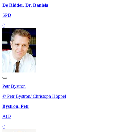
De Ridder, Dr. Daniela
SPD
()
Petr Bystron
© Petr Bystron/ Christoph Höppel
Bystron, Petr
AfD
()