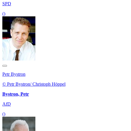
SPD
()
Petr Bystron
© Petr Bystron/ Christoph Höppel
Bystron, Petr
AfD
()