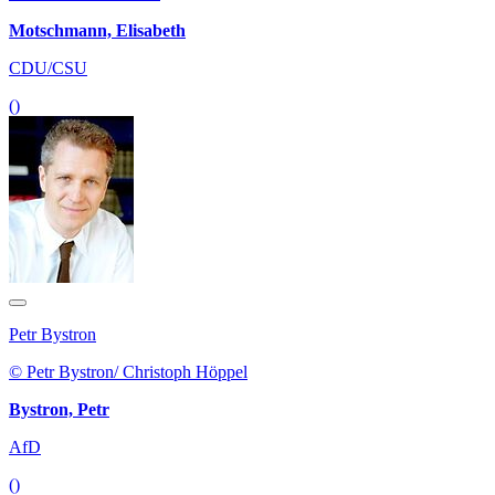
Motschmann, Elisabeth
CDU/CSU
()
Petr Bystron
© Petr Bystron/ Christoph Höppel
Bystron, Petr
AfD
()