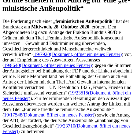
ministische Außen­politik“
Die Forderung nach einer „
feministischen Außenpolitik
“ hat der
Bundestag am
Mittwoch, 28. Oktober 2020
, erörtert. Den
Abgeordneten lag dazu Anträge der Fraktion Bündnis 90/Die
Grünen mit dem Titel „Feministische Außenpolitik konsequent
umsetzen – Gewalt und Diskriminierung überwinden,
Geschlechtergerechtigkeit und Menschenrechte weltweit
verwirklichen“ (
19/7920
(Dokument, öffnet ein neues Fenster)
) vor,
der auf Empfehlung des Auswärtigen Ausschusses
(
19/8640
(Dokument, öffnet ein neues Fenster)
) gegen die Stimmen
der Antragsteller bei Enthaltung der FDP und der Linken abgelehnt
wurde. Keine Mehrheit fand bei Enthaltung der Grünen auch ein
Antrag der Linken mit dem Titel „Auf Gewalt in internationalen
Konflikten verzichten – UN-Resolution 1325 ,Frauen, Frieden und
Sicherheit' umfassend verankern“ (
19/23515
(Dokument, öffnet ein
neues Fenster)
). Zur federführenden Beratung an den Auswärtigen
Ausschuss überwiesen wurden ein weiterer Antrag der Linken mit
dem Titel „Für eine friedliche feministische Außenpolitik“
(
19/17548
(Dokument, öffnet ein neues Fenster)
) sowie ein Antrag
der AfD, der fordert, die deutsche Außenpolitik „unabhängig von
Geschlechtszugehörigkeit“ (
19/23710
(Dokument, öffnet ein neues
Fenster)
) zu betreiben.