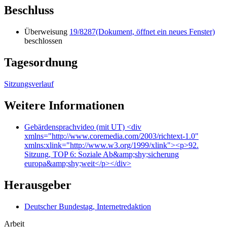
Beschluss
Überweisung
19/8287
(Dokument, öffnet ein neues Fenster)
beschlossen
Tagesordnung
Sitzungsverlauf
Weitere Informationen
Gebärdensprachvideo (mit UT)
<div
xmlns="http://www.coremedia.com/2003/richtext-1.0"
xmlns:xlink="http://www.w3.org/1999/xlink"><p>92.
Sitzung, TOP 6: Soziale Ab&amp;shy;sicherung
europa&amp;shy;weit</p></div>
Herausgeber
Deutscher Bundestag, Internetredaktion
Arbeit