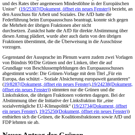
und des Rates über angemessen Mindestlöhne in der Europäischen
Union“ (
19/25307
(Dokument, öffnet ein neues Fenster)
) bezieht, an
den Ausschuss für Arbeit und Soziales. Die AfD hatte die
Federführung beim Europaausschuss beantragt, konnte sich gegen
die Mehrheit der übrigen Fraktionen aber nicht
durchsetzen. Zunächst hatte die AfD für direkte Abstimmung über
diesen Antrag plädiert, wurde aber auch darin von den übrigen
Fraktionen überstimmt, die die Überweisung in die Ausschüsse
vorzogen.
Gegenstand der Aussprache im Plenum waren zudem zwei Vorlagen
von Bündnis 90/Die Grünen und der Linken, über die auf
Grundlage von Beschlussempfehlungen des Europaausschusses
abgestimmt wurde: Die Grünen-Vorlage mit dem Titel „Für ein
Europa, das schützt – Soziale Absicherung europaweit garantieren“
(
19/8287
(Dokument, öffnet ein neues Fenster)
,
19/24238
(Dokument,
öffnet ein neues Fenster)
) stimmten nur die Grünen und die
Linksfraktion, die übrigen Fraktionen votierten dagegen. Bei der
Abstimmung über die Initiative der Linksfraktion für „eine
sozialverträgliche EU-Klimapolitik“ (
19/23734
(Dokument, öffnet
ein neues Fenster)
,
19/25250
(Dokument, öffnet ein neues Fenster)
)
enthielten sich die Grünen, die Koalitionsfraktionen sowie AfD und
FDP lehnten sie ab.