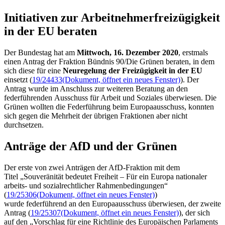
Initiativen zur Ar­beit­nehmer­freizügig­keit
in der EU beraten
Der Bundestag hat am
Mittwoch, 16. Dezember 2020
, erstmals
einen Antrag der Fraktion Bündnis 90/Die Grünen beraten, in dem
sich diese für eine
Neuregelung der Freizügigkeit in der EU
einsetzt (
19/24433
(Dokument, öffnet ein neues Fenster)
). Der
Antrag wurde im Anschluss zur weiteren Beratung an den
federführenden Ausschuss für Arbeit und Soziales überwiesen. Die
Grünen wollten die Federführung beim Europaausschuss, konnten
sich gegen die Mehrheit der übrigen Fraktionen aber nicht
durchsetzen.
Anträge der AfD und der Grünen
Der erste von zwei Anträgen der AfD-Fraktion mit dem
Titel „Souveränität bedeutet Freiheit – Für ein Europa nationaler
arbeits- und sozialrechtlicher Rahmenbedingungen“
(
19/25306
(Dokument, öffnet ein neues Fenster)
)
wurde federführend an den Europaausschuss überwiesen, der zweite
Antrag (
19/25307
(Dokument, öffnet ein neues Fenster)
), der sich
auf den „Vorschlag für eine Richtlinie des Europäischen Parlaments