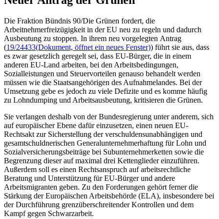
Neuer Antrag der Grünen
Die Fraktion Bündnis 90/Die Grünen fordert, die
Arbeitnehmerfreizügigkeit in der EU neu zu regeln und dadurch
Ausbeutung zu stoppen. In ihrem neu vorgelegten Antrag
(
19/24433
(Dokument, öffnet ein neues Fenster)
) führt sie aus, dass
es zwar gesetzlich geregelt sei, dass EU-Bürger, die in einem
anderen EU-Land arbeiten, bei den Arbeitsbedingungen,
Sozialleistungen und Steuervorteilen genauso behandelt werden
müssen wie die Staatsangehörigen des Aufnahmelandes. Bei der
Umsetzung gebe es jedoch zu viele Defizite und es komme häufig
zu Lohndumping und Arbeitsausbeutung, kritisieren die Grünen.
Sie verlangen deshalb von der Bundesregierung unter anderem, sich
auf europäischer Ebene dafür einzusetzen, einen neuen EU-
Rechtsakt zur Sicherstellung der verschuldensunabhängigen und
gesamtschuldnerischen Generalunternehmerhaftung für Lohn und
Sozialversicherungsbeiträge bei Subunternehmerketten sowie die
Begrenzung dieser auf maximal drei Kettenglieder einzuführen.
Außerdem soll es einen Rechtsanspruch auf arbeitsrechtliche
Beratung und Unterstützung für EU-Bürger und andere
Arbeitsmigranten geben. Zu den Forderungen gehört ferner die
Stärkung der Europäischen Arbeitsbehörde (ELA), insbesondere bei
der Durchführung grenzüberschreitender Kontrollen und dem
Kampf gegen Schwarzarbeit.