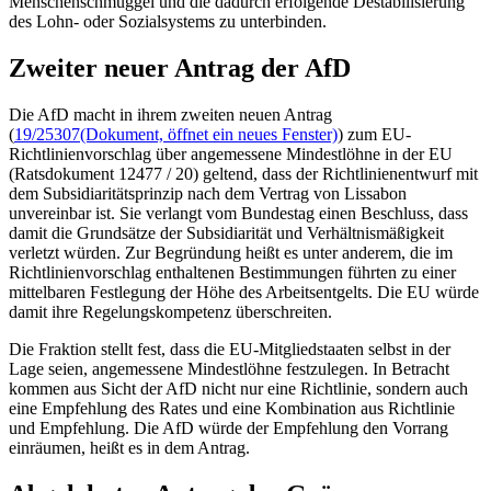
Menschenschmuggel und die dadurch erfolgende Destabilisierung
des Lohn- oder Sozialsystems zu unterbinden.
Zweiter neuer Antrag der AfD
Die AfD macht in ihrem zweiten neuen Antrag
(
19/25307
(Dokument, öffnet ein neues Fenster)
) zum EU-
Richtlinienvorschlag über angemessene Mindestlöhne in der EU
(Ratsdokument 12477 / 20) geltend, dass der Richtlinienentwurf mit
dem Subsidiaritätsprinzip nach dem Vertrag von Lissabon
unvereinbar ist. Sie verlangt vom Bundestag einen Beschluss, dass
damit die Grundsätze der Subsidiarität und Verhältnismäßigkeit
verletzt würden. Zur Begründung heißt es unter anderem, die im
Richtlinienvorschlag enthaltenen Bestimmungen führten zu einer
mittelbaren Festlegung der Höhe des Arbeitsentgelts. Die EU würde
damit ihre Regelungskompetenz überschreiten.
Die Fraktion stellt fest, dass die EU-Mitgliedstaaten selbst in der
Lage seien, angemessene Mindestlöhne festzulegen. In Betracht
kommen aus Sicht der AfD nicht nur eine Richtlinie, sondern auch
eine Empfehlung des Rates und eine Kombination aus Richtlinie
und Empfehlung. Die AfD würde der Empfehlung den Vorrang
einräumen, heißt es in dem Antrag.