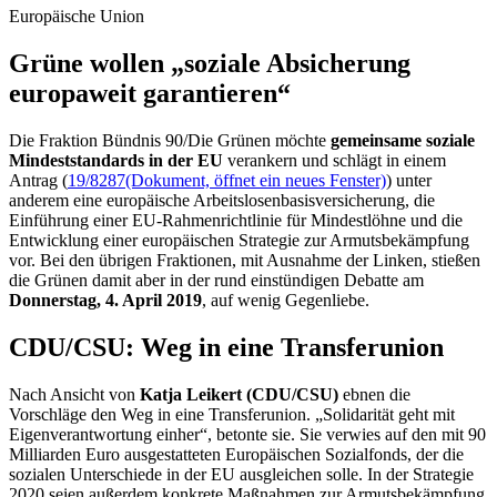
Europäische Union
Grüne wollen „soziale Absicherung
europa­weit garantieren“
Die Fraktion Bündnis 90/Die Grünen möchte
gemeinsame soziale
Mindeststandards in der EU
verankern und schlägt in einem
Antrag (
19/8287
(Dokument, öffnet ein neues Fenster)
) unter
anderem eine europäische Arbeitslosenbasisversicherung, die
Einführung einer EU-Rahmenrichtlinie für Mindestlöhne und die
Entwicklung einer europäischen Strategie zur Armutsbekämpfung
vor. Bei den übrigen Fraktionen, mit Ausnahme der Linken, stießen
die Grünen damit aber in der rund einstündigen Debatte am
Donnerstag, 4. April 2019
, auf wenig Gegenliebe.
CDU/CSU: Weg in eine Transferunion
Nach Ansicht von
Katja Leikert (CDU/CSU)
ebnen die
Vorschläge den Weg in eine Transferunion. „Solidarität geht mit
Eigenverantwortung einher“, betonte sie. Sie verwies auf den mit 90
Milliarden Euro ausgestatteten Europäischen Sozialfonds, der die
sozialen Unterschiede in der EU ausgleichen solle. In der Strategie
2020 seien außerdem konkrete Maßnahmen zur Armutsbekämpfung