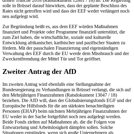
dritten
Tranche
2018 (Ratsdokument 12861 / 18) ab. Die Regierung
solle in Brüssel darauf hinwirken, dass der geplante Beschluss des
Rates nicht getroffen wird und dass der EEF weder verlängert noch
neu aufgelegt wird.
Zur Begründung heißt es, aus dem EEF würden Maßnahmen
finanziert und Projekte oder Programme finanziell unterstützt, die
zum Ziel haben, die wirtschaftliche, soziale und kulturelle
Entwicklung afrikanischer, karibischer und pazifischer Staaten zu
fördern. Mit der pauschalen Finanzierung und eigenständigen
Verwaltung des EEF durch die EU werde dem Missbrauch und der
Zweckentfremdung der Mittel Tür und Tor geöffnet.
Zweiter Antrag der AfD
Im zweiten Antrag wird ebenfalls eine Stellungnahme der
Bundesregierung zu Verhandlungen in Brüssel verlangt, die sich auf
den Mehrjährigen Finanzrahmen (Ratsdokument 13047 / 18)
beziehen. Die AfD will, dass der Globalisierungsfonds EGF und der
Europäische Hilfsfonds für die am stärksten benachteiligten
Personen (EHAP) beim nächsten Mehrjährigen Finanzrahmen der
EU weder in der Sache fortgeführt noch neu aufgelegt werden.
Beide
Fonds
zielten auf Maßnahmen ab, die die Folgen von
Entwurzelung und Arbeitslosigkeit dämpfen sollen. Solche
Situationen entstünden, wenn sich große Unternehmern als