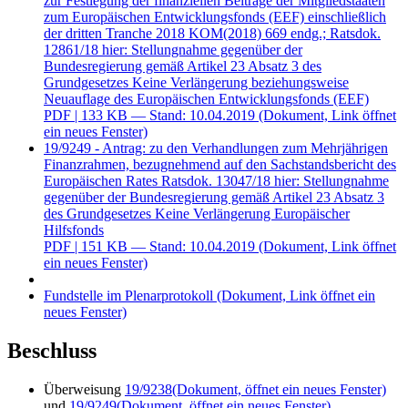
zur Festlegung der finanziellen Beiträge der Mitgliedstaaten
zum Europäischen Entwicklungsfonds (EEF) einschließlich
der dritten Tranche 2018 KOM(2018) 669 endg.; Ratsdok.
12861/18 hier: Stellungnahme gegenüber der
Bundesregierung gemäß Artikel 23 Absatz 3 des
Grundgesetzes Keine Verlängerung beziehungsweise
Neuauflage des Europäischen Entwicklungsfonds (EEF)
PDF
| 133 KB — Stand: 10.04.2019
(Dokument, Link öffnet
ein neues Fenster)
19/9249 - Antrag: zu den Verhandlungen zum Mehrjährigen
Finanzrahmen, bezugnehmend auf den Sachstandsbericht des
Europäischen Rates Ratsdok. 13047/18 hier: Stellungnahme
gegenüber der Bundesregierung gemäß Artikel 23 Absatz 3
des Grundgesetzes Keine Verlängerung Europäischer
Hilfsfonds
PDF
| 151 KB — Stand: 10.04.2019
(Dokument, Link öffnet
ein neues Fenster)
Fundstelle im Plenarprotokoll
(Dokument, Link öffnet ein
neues Fenster)
Beschluss
Überweisung
19/9238
(Dokument, öffnet ein neues Fenster)
und
19/9249
(Dokument, öffnet ein neues Fenster)