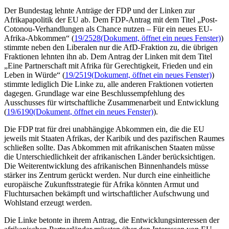
Der Bundestag lehnte Anträge der FDP und der Linken zur
Afrikapapolitik der EU ab. Dem FDP-Antrag mit dem Titel
„Post-
Cotonou-Verhandlungen als
Chance
nutzen – Für ein neues EU-
Afrika-Abkommen“ (
19/2528
(Dokument, öffnet ein neues Fenster)
)
stimmte neben den Liberalen nur die AfD-Fraktion zu, die übrigen
Fraktionen lehnten ihn ab. Dem Antrag der Linken mit dem Titel
„Eine Partnerschaft mit Afrika für Gerechtigkeit, Frieden und ein
Leben in Würde“ (
19/2519
(Dokument, öffnet ein neues Fenster)
)
stimmte lediglich Die Linke zu, alle anderen Fraktionen votierten
dagegen. Grundlage war eine Beschlussempfehlung des
Ausschusses für wirtschaftliche Zusammenarbeit und Entwicklung
(
19/6190
(Dokument, öffnet ein neues Fenster)
).
Die FDP trat für drei unabhängige Abkommen ein, die die EU
jeweils mit Staaten Afrikas, der Karibik und des pazifischen Raumes
schließen sollte. Das Abkommen mit afrikanischen Staaten müsse
die Unterschiedlichkeit der afrikanischen Länder berücksichtigen.
Die Weiterentwicklung des afrikanischen Binnenhandels müsse
stärker ins Zentrum gerückt werden. Nur durch eine einheitliche
europäische Zukunftsstrategie für Afrika könnten Armut und
Fluchtursachen bekämpft und wirtschaftlicher Aufschwung und
Wohlstand erzeugt werden.
Die Linke betonte in ihrem Antrag, die Entwicklungsinteressen der