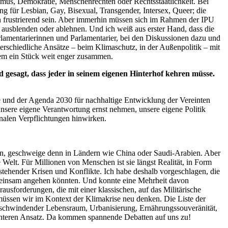
smus, Demokratie, Menschenrechten oder Rechtsstaatlichkeit. Bei
ung für
Lesbian, Gay, Bisexual, Transgender, Intersex, Queer
; die
 frustrierend sein. Aber immerhin müssen sich im Rahmen der IPU
 ausblenden oder ablehnen. Und ich weiß aus erster Hand, dass die
rlamentarierinnen und Parlamentarier, bei den Diskussionen dazu und
rschiedliche Ansätze – beim Klimaschutz, in der Außenpolitik – mit
edem ein Stück weit enger zusammen.
gesagt, dass jeder in seinem eigenen Hinterhof kehren müsse.
le und der Agenda 2030 für nachhaltige Entwicklung der Vereinten
sere eigene Verantwortung ernst nehmen, unsere eigene Politik
onalen Verpflichtungen hinwirken.
u tun, geschweige denn in Ländern wie China oder Saudi-Arabien. Aber
Welt. Für Millionen von Menschen ist sie längst Realität, in Form
stehender Krisen und Konflikte. Ich habe deshalb vorgeschlagen, die
gemeinsam angehen könnten. Und konnte eine Mehrheit davon
sforderungen, die mit einer klassischen, auf das Militärische
 müssen wir im Kontext der Klimakrise neu denken. Die Liste der
n, schwindender Lebensraum, Urbanisierung, Ernährungssouveränität,
nteren Ansatz. Da kommen spannende Debatten auf uns zu!