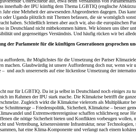
gravierende Unterschiede auf, etwa beim Verständnis von Parlamentari
chuss innerhalb der IPU künftig dem Thema LGBTIQ (englische Abkürz
n Jahr eine Mehrheit der anwesenden Abgeordneten dagegen. Das kann
n oder Uganda plötzlich mit Themen befassen, die sie womöglich sonst
cht haben. Schließlich lernen aber auch wir, also die europäischen Pa
so in Deutschland nicht mitbekommen hätten. Wir können uns über unte
ibilität und gegenseitiges Verständnis. Und häufig rücken wir bei all
ng der Parlamente für die künftigen Generationen gesprochen und 
zu auffordern, ihr Möglichstes für die Umsetzung der Pariser Klimazie
 machen. Glaubwürdig ist unsere Aufforderung doch nur, wenn wir un
 – und auch unsererseits auf eine lückenlose Umsetzung der internati
 nicht nur für LGBTIQ. Da ist ja selbst in Deutschland noch einiges z
ich im Rahmen der IPU stark mache. Die Klimakrise betrifft die ganze 
melze. Zugleich wirkt die Klimakrise vielerorts als Multiplikator be
ese Schnittmenge – Friedenspolitik, Sicherheit, Klimakrise – besser 
Klimawandel und Extremwetterereignisse schaffen schlichtweg neue Herau
roffenen die nötige Sicherheit bieten und Konflikten vorbeugen wollen,
ucht und Vertreibung, krisenresistente Infrastruktur, neue Technologie
usammen, hat eine Klima-Komponente und verlangt nach einem kohäre