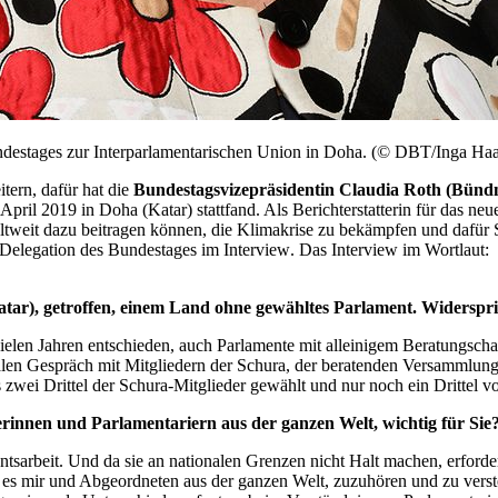
ndestages zur Interparlamentarischen Union in Doha. (© DBT/Inga Haa
tern, dafür hat die
Bundestagsvizepräsidentin Claudia Roth (Bünd
April 2019 in Doha (Katar) stattfand. Als Berichterstatterin für das n
ltweit dazu beitragen können, die Klimakrise zu bekämpfen und dafür S
n Delegation des Bundestages im
Interview
. Das
Interview
im Wortlaut:
Katar), getroffen, einem Land ohne gewähltes Parlament. Widerspri
or vielen Jahren entschieden, auch Parlamente mit alleinigem Beratungsc
len Gespräch mit Mitgliedern der Schura, der beratenden Versammlung 
 zwei Drittel der Schura-Mitglieder gewählt und nur noch ein Drittel 
rinnen und Parlamentariern aus der ganzen Welt, wichtig für Sie
tsarbeit. Und da sie an nationalen Grenzen nicht Halt machen, erforder
bt es mir und Abgeordneten aus der ganzen Welt, zuzuhören und zu verste