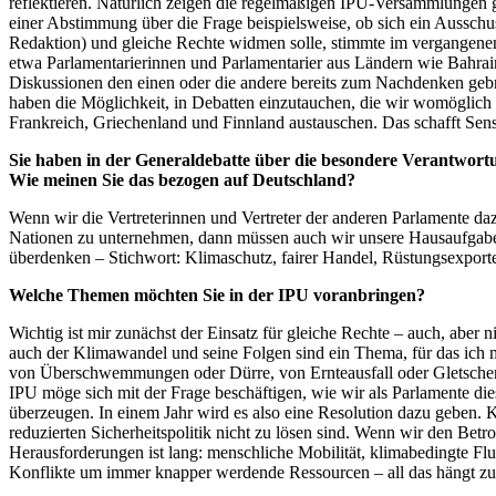
reflektieren. Natürlich zeigen die regelmäßigen IPU-Versammlungen 
einer Abstimmung über die Frage beispielsweise, ob sich ein Auss
Redaktion) und gleiche Rechte widmen solle, stimmte im vergangene
etwa Parlamentarierinnen und Parlamentarier aus Ländern wie Bahrai
Diskussionen den einen oder die andere bereits zum Nachdenken gebra
haben die Möglichkeit, in Debatten einzutauchen, die wir womöglich 
Frankreich, Griechenland und Finnland austauschen. Das schafft Sens
Sie haben in der Generaldebatte über die besondere Verantwortu
Wie meinen Sie das bezogen auf Deutschland?
Wenn wir die Vertreterinnen und Vertreter der anderen Parlamente da
Nationen zu unternehmen, dann müssen auch wir unsere Hausaufgaben
überdenken – Stichwort: Klimaschutz, fairer Handel, Rüstungsexporte
Welche Themen möchten Sie in der IPU voranbringen?
Wichtig ist mir zunächst der Einsatz für gleiche Rechte – auch, aber
auch der Klimawandel und seine Folgen sind ein Thema, für das ich m
von Überschwemmungen oder Dürre, von Ernteausfall oder Gletschersch
IPU möge sich mit der Frage beschäftigen, wie wir als Parlamente di
überzeugen. In einem Jahr wird es also eine Resolution dazu geben. 
reduzierten Sicherheitspolitik nicht zu lösen sind. Wenn wir den Bet
Herausforderungen ist lang: menschliche Mobilität, klimabedingte Fl
Konflikte um immer knapper werdende Ressourcen – all das hängt z