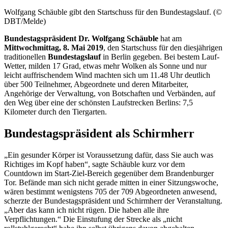
Wolfgang Schäuble gibt den Startschuss für den Bundestagslauf. (©
DBT/Melde)
Bundestagspräsident Dr. Wolfgang Schäuble
hat am
Mittwochmittag, 8. Mai 2019
, den Startschuss für den diesjährigen
traditionellen
Bundestagslauf
in Berlin gegeben. Bei bestem Lauf-
Wetter, milden 17 Grad, etwas mehr Wolken als Sonne und nur
leicht auffrischendem Wind machten sich um 11.48 Uhr deutlich
über 500 Teilnehmer, Abgeordnete und deren Mitarbeiter,
Angehörige der Verwaltung, von Botschaften und Verbänden, auf
den Weg über eine der schönsten Laufstrecken Berlins: 7,5
Kilometer durch den Tiergarten.
Bundestagspräsident als Schirmherr
„Ein gesunder Körper ist Voraussetzung dafür, dass Sie auch was
Richtiges im Kopf haben“, sagte Schäuble kurz vor dem
Countdown
im Start-Ziel-Bereich gegenüber dem Brandenburger
Tor. Befände man sich nicht gerade mitten in einer Sitzungswoche,
wären bestimmt wenigstens 705 der 709 Abgeordneten anwesend,
scherzte der Bundestagspräsident und Schirmherr der Veranstaltung.
„Aber das kann ich nicht rügen. Die haben alle ihre
Verpflichtungen.“ Die Einstufung der Strecke als „nicht