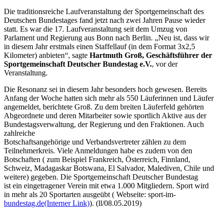
Die traditionsreiche Laufveranstaltung der Sportgemeinschaft des
Deutschen Bundestages fand jetzt nach zwei Jahren Pause wieder
statt. Es war die 17. Laufveranstaltung seit dem Umzug von
Parlament und Regierung aus Bonn nach Berlin. „Neu ist, dass wir
in diesem Jahr erstmals einen Staffellauf (in dem Format 3x2,5
Kilometer) anbieten“, sagte
Hartmuth Groß, Geschäftsführer der
Sportgemeinschaft Deutscher Bundestag e.V.
, vor der
Veranstaltung.
Die Resonanz sei in diesem Jahr besonders hoch gewesen. Bereits
Anfang der Woche hatten sich mehr als 550 Läuferinnen und Läufer
angemeldet, berichtete Groß. Zu dem breiten Läuferfeld gehörten
Abgeordnete und deren Mitarbeiter sowie sportlich Aktive aus der
Bundestagsverwaltung, der Regierung und den Fraktionen. Auch
zahlreiche
Botschaftsangehörige und Verbandsvertreter zählen zu dem
Teilnehmerkreis. Viele Anmeldungen habe es zudem von den
Botschaften ( zum Beispiel Frankreich, Österreich, Finnland,
Schweiz, Madagaskar Botswana, El Salvador, Malediven, Chile und
weitere) gegeben. Die Sportgemeinschaft Deutscher Bundestag
ist ein eingetragener Verein mit etwa 1.000 Mitgliedern. Sport wird
in mehr als 20 Sportarten ausgeübt ( Webseite: sport-im-
bundestag.de
(Interner Link)
). (ll/08.05.2019)