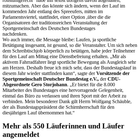
rollstuhlgerecht“ habe ihn selbst übrigens davon abgehalten,
mitzumachen. Aber das könnte sich ändern, wenn der Lauf im
kommenden Jahr entlang des Spreeufers, mitten im
Parlamentsviertel, stattfindet, einer Option ,über die die
Organisatoren der traditionsreichen Veranstaltung der
Sportgemeinschaft des Deutschen Bundestages
nachdenken.
Wo auch immer, die
Message
bleibe: Laufen, ja sportliche
Betätigung insgesamt, ist gesund, so die Veranstalter. Um sich neben
dem Schreibtischjob körperlich zu betätigen, habe jeder Teilnehmer
für den Lauf am Mittag eine Dienstbefreiung erhalten. „Mir als
aktivem Fahrradfahrer liegt sportliche Bewegung als Ausgleich sehr
am Herzen. Deshalb freue ich mich sehr, dass der Bundestagslauf in
diesem Jahr wieder stattfinden kann“, sagte der
Vorsitzende der
Sportgemeinschaft Deutscher Bundestag e.V.,
der
CDU-
Abgeordnete Gero Storjohann
. „Er bietet für die 8.000
Mitarbeiter des Bundestages eine hervorragende Gelegenheit,
einmal das Büro zu verlassen und ihren Sport mit der Arbeit zu
verbinden. Mein besonderer Dank gilt Herrn Wolfgang Schäuble,
der als Bundestagspräsident die Schirmherrschaft für den
diesjährigen Lauf übernommen hat.“
Mehr als 550 Läuferinnen und Läufer
angemeldet