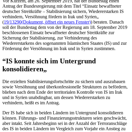
Vor Kurzem, am 26. September 2019, hat der Bundestag einen
Antrag der Bundesregierung mit dem Titel “Einsatz bewaffneter
deutscher Streitkräfte – Stabilisierung sichern, Wiedererstarken IS
verhindern, Versöhnung fördern in Irak und Syrien„
(
19/13290
(Dokument, öffnet ein neues Fenster)
) beraten. Danach
soll der Bundestag dem von der Regierung am 18. September 2019
beschlossenen Einsatz bewaffneter deutscher Streitkräfte zur
Sicherung der Stabilisierung, zur Verhinderung des
Wiedererstarkens des sogenannten Islamischen Staates (IS) und zur
Förderung der Versöhnung im Irak und in Syrien zustimmen.
“IS konnte sich im Untergrund
konsolidieren„
Die erzielten Stabilisierungsfortschritte zu sichern und auszubauen
sowie Versöhnung und überkonfessionelle Strukturen zu befördern,
blieben nach dem Ende der territorialen Kontrolle von IS im Irak
und in Syrien unabdingbar, um dessen Wiedererstarken zu
verhindern, heißt es im Antrag.
Der IS habe sich in beiden Ländern im Untergrund konsolidieren
können. Führungs- und Finanzierungsstrukturen seien geschwächt,
aber intakt. Seit Jahresbeginn sei in der Anzahl der Terroranschläge
des IS in beiden Ländern im Vergleich zum Vorjahr ein Anstieg zu