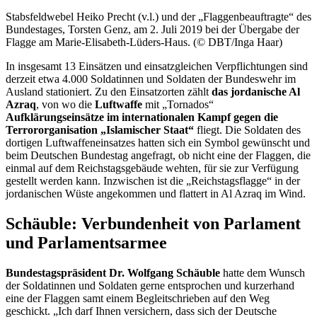
Stabsfeldwebel Heiko Precht (v.l.) und der „Flaggenbeauftragte“ des
Bundestages, Torsten Genz, am 2. Juli 2019 bei der Übergabe der
Flagge am Marie-Elisabeth-Lüders-Haus. (© DBT/Inga Haar)
In insgesamt 13 Einsätzen und einsatzgleichen Verpflichtungen sind
derzeit etwa 4.000 Soldatinnen und Soldaten der Bundeswehr im
Ausland stationiert. Zu den Einsatzorten zählt
das jordanische Al
Azraq
, von wo die
Luftwaffe
mit „Tornados“
Aufklärungseinsätze im internationalen Kampf gegen die
Terrororganisation „Islamischer Staat“
fliegt. Die Soldaten des
dortigen Luftwaffeneinsatzes hatten sich ein Symbol gewünscht und
beim Deutschen Bundestag angefragt, ob nicht eine der Flaggen, die
einmal auf dem Reichstagsgebäude wehten, für sie zur Verfügung
gestellt werden kann. Inzwischen ist die „Reichstagsflagge“ in der
jordanischen Wüste angekommen und flattert in Al Azraq im Wind.
Schäuble: Verbundenheit von Parlament
und Parlamentsarmee
Bundestagspräsident Dr. Wolfgang Schäuble
hatte dem Wunsch
der Soldatinnen und Soldaten gerne entsprochen und kurzerhand
eine der Flaggen samt einem Begleitschrieben auf den Weg
geschickt. „Ich darf Ihnen versichern, dass sich der Deutsche