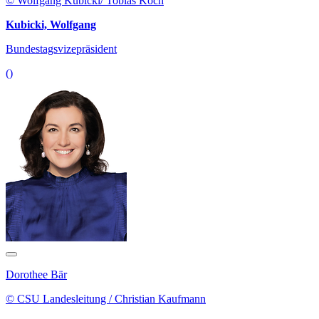
© Wolfgang Kubicki/ Tobias Koch
Kubicki, Wolfgang
Bundestagsvizepräsident
()
Dorothee Bär
© CSU Landesleitung / Christian Kaufmann