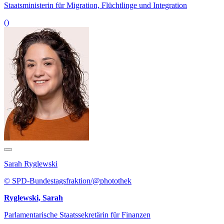
Staatsministerin für Migration, Flüchtlinge und Integration
()
Sarah Ryglewski
© SPD-Bundestagsfraktion/@photothek
Ryglewski, Sarah
Parlamentarische Staatssekretärin für Finanzen