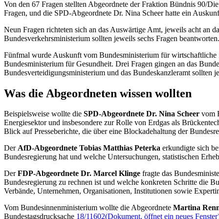
Von den 67 Fragen stellten Abgeordnete der Fraktion Bündnis 90/Die
Fragen, und die SPD-Abgeordnete Dr. Nina Scheer hatte ein Auskunf
Neun Fragen richteten sich an das Auswärtige Amt, jeweils acht an
Bundesverkehrsministerium sollten jeweils sechs Fragen beantworten
Fünfmal wurde Auskunft vom Bundesministerium für wirtschaftliche
Bundesministerium für Gesundheit. Drei Fragen gingen an das Bundes
Bundesverteidigungsministerium und das Bundeskanzleramt sollten je 
Was die Abgeordneten wissen wollten
Beispielsweise wollte die
SPD-Abgeordnete Dr. Nina Scheer
vom Bu
Energiesektor und insbesondere zur Rolle von Erdgas als Brückentechn
Blick auf Presseberichte, die über eine Blockadehaltung der Bundesreg
Der
AfD-Abgeordnete Tobias Matthias Peterka
erkundigte sich b
Bundesregierung hat und welche Untersuchungen, statistischen Erhebu
Der
FDP-Abgeordnete Dr. Marcel Klinge
fragte das Bundesminister
Bundesregierung zu rechnen ist und welche konkreten Schritte die Bu
Verbände, Unternehmen, Organisationen, Institutionen sowie Expert
Vom Bundesinnenministerium wollte die Abgeordnete
Martina Renn
Bundestagsdrucksache
18/11602
(Dokument, öffnet ein neues Fenster