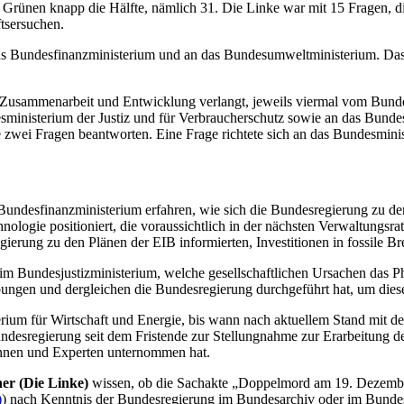
 Grünen knapp die Hälfte, nämlich 31. Die Linke war mit 15 Fragen, d
tsersuchen.
 das Bundesfinanzministerium und an das Bundesumweltministerium. Da
.
 Zusammenarbeit und Entwicklung verlangt, jeweils viermal vom Bund
ministerium der Justiz und für Verbraucherschutz sowie an das Bundes
zwei Fragen beantworten. Eine Frage richtete sich an das Bundesminis
ndesfinanzministerium erfahren, wie sich die Bundesregierung zu der
ologie positioniert, die voraussichtlich in der nächsten Verwaltungsr
ierung zu den Plänen der EIB informierten, Investitionen in fossile Br
eim Bundesjustizministerium, welche gesellschaftlichen Ursachen das
ngen und dergleichen die Bundesregierung durchgeführt hat, um diese 
ium für Wirtschaft und Energie, bis wann nach aktuellem Stand mit der
ndesregierung seit dem Fristende zur Stellungnahme zur Erarbeitung d
innen und Experten unternommen hat.
er (Die Linke)
wissen, ob die Sachakte „Doppelmord am 19. Dezember
)
) nach Kenntnis der Bundesregierung im Bundesarchiv oder im Bundes