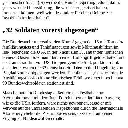
„Islamischer Staat“ (IS) werbe die Bundesregierung jedoch dafür,
„dass wir die Unterstützung, die wir bisher geleistet haben,
fortsetzen können, weil wir alles andere für einen Beitrag zur
Instabilität im Irak halten“.
„32 Soldaten vorerst abgezogen“
Die Bundeswehr unterstützt den Kampf gegen den IS mit Tornado-
Aufklärungsjets und Tankflugzeugen sowie Militärausbildern im
Irak. Nachdem die USA in der Nacht zum 3. Januar den iranischen
General Qasem Soleimani durch einen Luftangriff getötet hatten und
der Iran daraufhin von US-Truppen genutzte Stützpunkte im Irak
attackierte, waren die 32 deutschen Soldaten in der Umgebung von
Bagdad vorerst abgezogen worden. Ebenfalls ausgesetzt wurde die
Ausbildungsmission im nordirakischen Erbil, wo derzeit noch etwa
90 Bundeswehrsoldaten stationiert sind.
Maas betonte im Bundestag außerdem das Festhalten am
Atomabkommen mit dem Iran. Durch einen endgültigen Ausstieg,
wie es die USA fordern, wäre nichts gewonnen, sagte er mit
Verweis auf die umfassenden Inspektionen durch die Internationale
Atomenergiebehörde. Ziel müsse es sein, dass der Iran keinen
Zugang zu Nuklearwaffen erhalte.