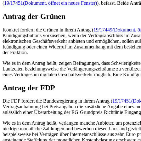
(
19/17451
(Dokument, öffnet ein neues Fenster)
), befasst. Beide Ant
Antrag der Grünen
Konkret fordern die Grünen in ihrem Antrag (
19/17449
(Dokument, öf
Kündigungsbuttons vorzusehen, wenn der Vertragsabschluss im Zusamm
elektronischen Geschäftsverkehr anbieten und ermöglichen, sollen a
Kündigung oder einen Widerruf im Zusammenhang mit dem bestehenden
der Fraktion.
Wie es in dem Antrag heißt, zeigen Befragungen, dass Schwierigkeit
Laufzeiten beziehungsweise die Verlängerungszeiträume zu verkürzen
eines Vertrages im digitalen Geschäftsverkehr möglich. Eine Kündigun
Antrag der FDP
Die FDP fordert die Bundesregierung in ihrem Antrag (
19/17451
(Dok
Vertragsanbahnung bei Preisangaben die zusätzliche Angabe eines mona
anlässlich einer Überarbeitung der EG-Grundpreis-Richtlinie Eingang 
Wie es in dem Antrag heißt, verlangen manche Anbieter, um potenziel
niedrige monatliche Zahlungen und bewerben diesen Umstand gezielt. 
beispielsweise bei Verträgen über Internetanschlüsse aus zehn Euro 
ansteigende Staffelung der monatlichen Kostenbelastung erschwere e