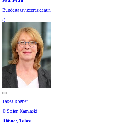
Pau, Petra
Bundestagsvizepräsidentin
()
Tabea Rößner
© Stefan Kaminski
Rößner, Tabea