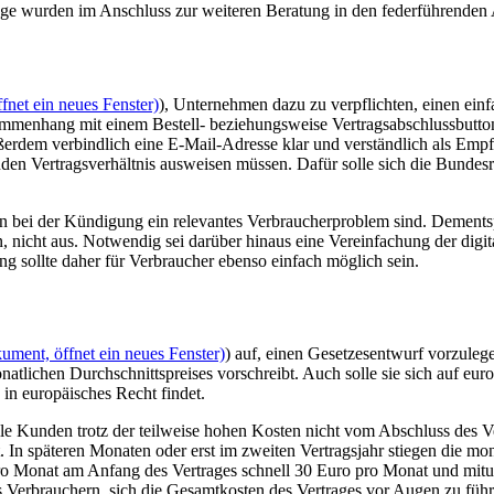
räge wurden im Anschluss zur weiteren Beratung in den federführenden
fnet ein neues Fenster)
), Unternehmen dazu zu verpflichten, einen einf
enhang mit einem Bestell- beziehungsweise Vertragsabschlussbutton e
ußerdem verbindlich eine
E-Mail-
Adresse klar und verständlich als Empf
 Vertragsverhältnis ausweisen müssen. Dafür solle sich die Bundesre
en bei der Kündigung ein relevantes Verbraucherproblem sind. Dement
, nicht aus. Notwendig sei darüber hinaus eine Vereinfachung der digi
g sollte daher für Verbraucher ebenso einfach möglich sein.
ument, öffnet ein neues Fenster)
) auf, einen Gesetzesentwurf vorzule
tlichen Durchschnittspreises vorschreibt. Auch solle sie sich auf euro
in europäisches Recht findet.
le Kunden trotz der teilweise hohen Kosten nicht vom Abschluss des V
In späteren Monaten oder erst im zweiten Vertragsjahr stiegen die mo
pro Monat am Anfang des Vertrages schnell 30 Euro pro Monat und mitu
s Verbrauchern, sich die Gesamtkosten des Vertrages vor Augen zu führ