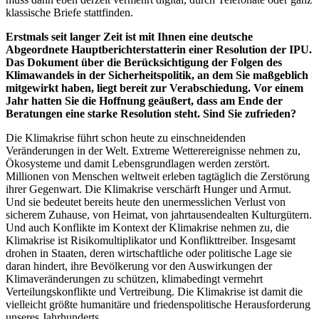
klassische Briefe stattfinden.
Erstmals seit langer Zeit ist mit Ihnen eine deutsche
Abgeordnete Hauptberichterstatterin einer Resolution der IPU.
Das Dokument über die Berücksichtigung der Folgen des
Klimawandels in der Sicherheitspolitik, an dem Sie maßgeblich
mitgewirkt haben, liegt bereit zur Verabschiedung. Vor einem
Jahr hatten Sie die Hoffnung geäußert, dass am Ende der
Beratungen eine starke Resolution steht. Sind Sie zufrieden?
Die Klimakrise führt schon heute zu einschneidenden
Veränderungen in der Welt. Extreme Wetterereignisse nehmen zu,
Ökosysteme und damit Lebensgrundlagen werden zerstört.
Millionen von Menschen weltweit erleben tagtäglich die Zerstörung
ihrer Gegenwart. Die Klimakrise verschärft Hunger und Armut.
Und sie bedeutet bereits heute den unermesslichen Verlust von
sicherem Zuhause, von Heimat, von jahrtausendealten Kulturgütern.
Und auch Konflikte im Kontext der Klimakrise nehmen zu, die
Klimakrise ist Risikomultiplikator und Konflikttreiber. Insgesamt
drohen in Staaten, deren wirtschaftliche oder politische Lage sie
daran hindert, ihre Bevölkerung vor den Auswirkungen der
Klimaveränderungen zu schützen, klimabedingt vermehrt
Verteilungskonflikte und Vertreibung. Die Klimakrise ist damit die
vielleicht größte humanitäre und friedenspolitische Herausforderung
unseres Jahrhunderts.