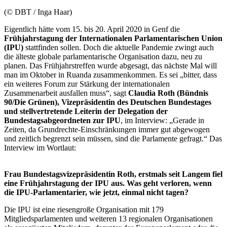
(© DBT / Inga Haar)
Eigentlich hätte vom 15. bis 20. April 2020 in Genf die
Frühjahrstagung der Internationalen Parlamentarischen Union
(IPU)
stattfinden sollen. Doch die aktuelle Pandemie zwingt auch
die älteste globale parlamentarische Organisation dazu, neu zu
planen. Das Frühjahrstreffen wurde abgesagt, das nächste Mal will
man im Oktober in Ruanda zusammenkommen. Es sei „bitter, dass
ein weiteres Forum zur Stärkung der internationalen
Zusammenarbeit ausfallen muss“, sagt
Claudia Roth (Bündnis
90/Die Grünen), Vizepräsidentin des Deutschen Bundestages
und stellvertretende Leiterin der Delegation der
Bundestagsabgeordneten zur IPU
, im
Interview:
„Gerade in
Zeiten, da Grundrechte-Einschränkungen immer gut abgewogen
und zeitlich begrenzt sein müssen, sind die Parlamente gefragt.“ Das
Interview
im Wortlaut:
Frau Bundestagsvizepräsidentin Roth, erstmals seit Langem fiel
eine Frühjahrstagung der IPU aus. Was geht verloren, wenn
die IPU-Parlamentarier, wie jetzt, einmal nicht tagen?
Die IPU ist eine riesengroße Organisation mit 179
Mitgliedsparlamenten und weiteren 13 regionalen Organisationen