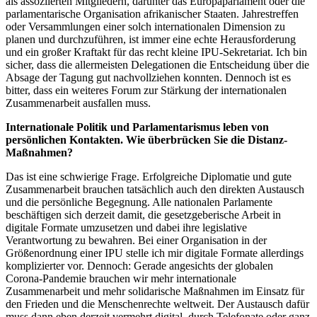
als assoziierten Mitgliedern, darunter das Europaparlament oder die
parlamentarische Organisation afrikanischer Staaten. Jahrestreffen
oder Versammlungen einer solch internationalen Dimension zu
planen und durchzuführen, ist immer eine echte Herausforderung
und ein großer Kraftakt für das recht kleine IPU-Sekretariat. Ich bin
sicher, dass die allermeisten Delegationen die Entscheidung über die
Absage der Tagung gut nachvollziehen konnten. Dennoch ist es
bitter, dass ein weiteres Forum zur Stärkung der internationalen
Zusammenarbeit ausfallen muss.
Internationale Politik und Parlamentarismus leben von
persönlichen Kontakten. Wie überbrücken Sie die Distanz-
Maßnahmen?
Das ist eine schwierige Frage. Erfolgreiche Diplomatie und gute
Zusammenarbeit brauchen tatsächlich auch den direkten Austausch
und die persönliche Begegnung. Alle nationalen Parlamente
beschäftigen sich derzeit damit, die gesetzgeberische Arbeit in
digitale Formate umzusetzen und dabei ihre legislative
Verantwortung zu bewahren. Bei einer Organisation in der
Größenordnung einer IPU stelle ich mir digitale Formate allerdings
komplizierter vor. Dennoch: Gerade angesichts der globalen
Corona-Pandemie brauchen wir mehr internationale
Zusammenarbeit und mehr solidarische Maßnahmen im Einsatz für
den Frieden und die Menschenrechte weltweit. Der Austausch dafür
muss dann eben derzeit vermehrt digital, durch Telefonate oder ganz