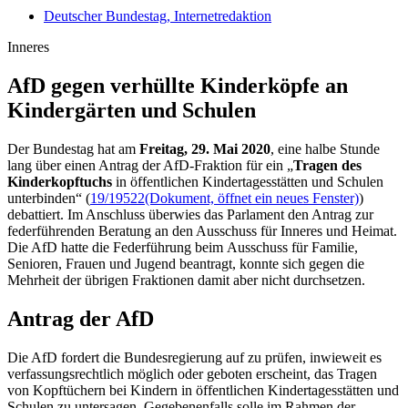
Deutscher Bundestag, Internetredaktion
Inneres
AfD gegen verhüllte Kinderköpfe an
Kinder­gärten und Schulen
Der Bundestag hat am
Freitag, 29. Mai 2020
, eine halbe Stunde
lang über einen Antrag der AfD-Fraktion für ein „
Tragen des
Kinderkopftuchs
in öffentlichen Kindertagesstätten und Schulen
unterbinden“ (
19/19522
(Dokument, öffnet ein neues Fenster)
)
debattiert. Im Anschluss überwies das Parlament den Antrag zur
federführenden Beratung an den Ausschuss für Inneres und Heimat.
Die AfD hatte die Federführung beim Ausschuss für Familie,
Senioren, Frauen und Jugend beantragt, konnte sich gegen die
Mehrheit der übrigen Fraktionen damit aber nicht durchsetzen.
Antrag der AfD
Die AfD fordert die Bundesregierung auf zu prüfen, inwieweit es
verfassungsrechtlich möglich oder geboten erscheint, das Tragen
von Kopftüchern bei Kindern in öffentlichen Kindertagesstätten und
Schulen zu untersagen. Gegebenenfalls solle im Rahmen der