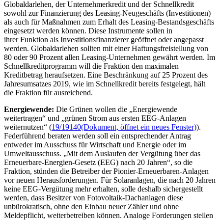
Globaldarlehen, der Unternehmerkredit und der Schnellkredit
sowohl zur Finanzierung des
Leasing-
Neugeschäfts (Investitionen)
als auch für Maßnahmen zum Erhalt des
Leasing
-Bestandsgeschäfts
eingesetzt werden können. Diese Instrumente sollen in
ihrer Funktion als Investitionsfinanzierer geöffnet oder angepasst
werden. Globaldarlehen sollten mit einer Haftungsfreistellung von
80 oder 90 Prozent allen
Leasing
-Unternehmen gewährt werden. Im
Schnellkreditprogramm will die Fraktion den maximalen
Kreditbetrag heraufsetzen. Eine Beschränkung auf 25 Prozent des
Jahresumsatzes 2019, wie im Schnellkredit bereits festgelegt, hält
die Fraktion für ausreichend.
Energiewende:
Die Grünen wollen die „Energiewende
weitertragen“ und „grünen Strom aus ersten EEG-Anlagen
weiternutzen“ (
19/19140
(Dokument, öffnet ein neues Fenster)
).
Federführend beraten werden soll ein entsprechender Antrag
entweder im Ausschuss für Wirtschaft und Energie oder im
Umweltausschuss. „Mit dem Auslaufen der Vergütung über das
Erneuerbare-Energien-Gesetz (EEG) nach 20 Jahren“, so die
Fraktion, stünden die Betreiber der Pionier-Erneuerbaren-Anlagen
vor neuen Herausforderungen. Für Solaranlagen, die nach 20 Jahren
keine EEG-Vergütung mehr erhalten, solle deshalb sichergestellt
werden, dass Besitzer von Fotovoltaik-Dachanlagen diese
unbürokratisch, ohne den Einbau neuer Zähler und ohne
Meldepflicht, weiterbetreiben können. Analoge Forderungen stellen