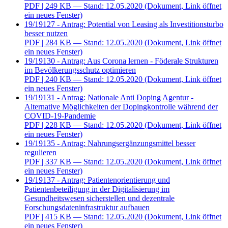
PDF
| 249 KB — Stand: 12.05.2020
(Dokument, Link öffnet
ein neues Fenster)
19/19127 - Antrag: Potential von Leasing als Investitionsturbo
besser nutzen
PDF
| 284 KB — Stand: 12.05.2020
(Dokument, Link öffnet
ein neues Fenster)
19/19130 - Antrag: Aus Corona lernen - Föderale Strukturen
im Bevölkerungsschutz optimieren
PDF
| 240 KB — Stand: 12.05.2020
(Dokument, Link öffnet
ein neues Fenster)
19/19131 - Antrag: Nationale Anti Doping Agentur -
Alternative Möglichkeiten der Dopingkontrolle während der
COVID-19-Pandemie
PDF
| 228 KB — Stand: 12.05.2020
(Dokument, Link öffnet
ein neues Fenster)
19/19135 - Antrag: Nahrungsergänzungsmittel besser
regulieren
PDF
| 337 KB — Stand: 12.05.2020
(Dokument, Link öffnet
ein neues Fenster)
19/19137 - Antrag: Patientenorientierung und
Patientenbeteiligung in der Digitalisierung im
Gesundheitswesen sicherstellen und dezentrale
Forschungsdateninfrastruktur aufbauen
PDF
| 415 KB — Stand: 12.05.2020
(Dokument, Link öffnet
ein neues Fenster)