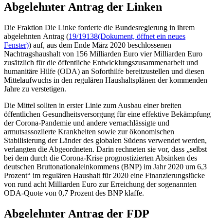
Abgelehnter Antrag der Linken
Die Fraktion Die Linke forderte die Bundesregierung in ihrem
abgelehnten Antrag (
19/19138
(Dokument, öffnet ein neues
Fenster)
) auf, aus dem Ende März 2020 beschlossenen
Nachtragshaushalt von 156 Milliarden Euro vier Milliarden Euro
zusätzlich für die öffentliche Entwicklungszusammenarbeit und
humanitäre Hilfe (ODA) an Soforthilfe bereitzustellen und diesen
Mittelaufwuchs in den regulären Haushaltsplänen der kommenden
Jahre zu verstetigen.
Die Mittel sollten in erster Linie zum Ausbau einer breiten
öffentlichen Gesundheitsversorgung für eine effektive Bekämpfung
der Corona-Pandemie und andere vernachlässigte und
armutsassoziierte Krankheiten sowie zur ökonomischen
Stabilisierung der Länder des globalen Südens verwendet werden,
verlangten die Abgeordneten. Darin rechneten sie vor, dass „selbst
bei dem durch die Corona-Krise prognostizierten Absinken des
deutschen Bruttonationaleinkommens (BNP) im Jahr 2020 um 6,3
Prozent“ im regulären Haushalt für 2020 eine Finanzierungslücke
von rund acht Milliarden Euro zur Erreichung der sogenannten
ODA-Quote von 0,7 Prozent des BNP klaffe.
Abgelehnter Antrag der FDP