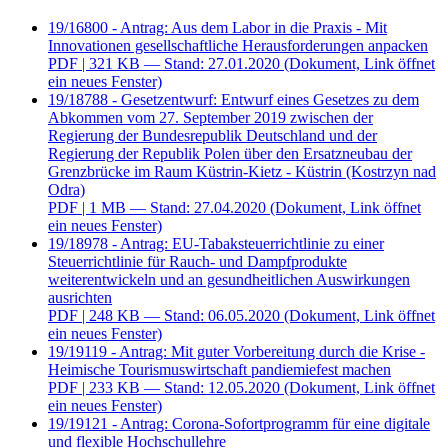
19/16800 - Antrag: Aus dem Labor in die Praxis - Mit
Innovationen gesellschaftliche Herausforderungen anpacken
PDF
| 321 KB — Stand: 27.01.2020
(Dokument, Link öffnet
ein neues Fenster)
19/18788 - Gesetzentwurf: Entwurf eines Gesetzes zu dem
Abkommen vom 27. September 2019 zwischen der
Regierung der Bundesrepublik Deutschland und der
Regierung der Republik Polen über den Ersatzneubau der
Grenzbrücke im Raum Küstrin-Kietz - Küstrin (Kostrzyn nad
Odra)
PDF
| 1 MB — Stand: 27.04.2020
(Dokument, Link öffnet
ein neues Fenster)
19/18978 - Antrag: EU-Tabaksteuerrichtlinie zu einer
Steuerrichtlinie für Rauch- und Dampfprodukte
weiterentwickeln und an gesundheitlichen Auswirkungen
ausrichten
PDF
| 248 KB — Stand: 06.05.2020
(Dokument, Link öffnet
ein neues Fenster)
19/19119 - Antrag: Mit guter Vorbereitung durch die Krise -
Heimische Tourismuswirtschaft pandiemiefest machen
PDF
| 233 KB — Stand: 12.05.2020
(Dokument, Link öffnet
ein neues Fenster)
19/19121 - Antrag: Corona-Sofortprogramm für eine digitale
und flexible Hochschullehre