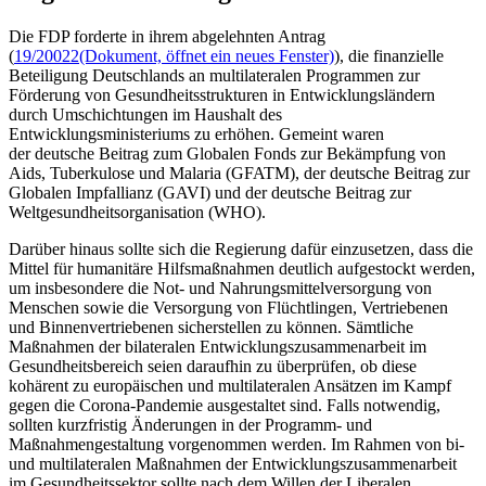
Die FDP forderte in ihrem abgelehnten Antrag
(
19/20022
(Dokument, öffnet ein neues Fenster)
), die finanzielle
Beteiligung Deutschlands an multilateralen Programmen zur
Förderung von Gesundheitsstrukturen in Entwicklungsländern
durch Umschichtungen im Haushalt des
Entwicklungsministeriums zu erhöhen. Gemeint waren
der deutsche Beitrag zum Globalen
Fonds
zur Bekämpfung von
Aids
, Tuberkulose und Malaria (GFATM), der deutsche Beitrag zur
Globalen Impfallianz (GAVI) und der deutsche Beitrag zur
Weltgesundheitsorganisation (WHO).
Darüber hinaus sollte sich die Regierung dafür einzusetzen, dass die
Mittel für humanitäre Hilfsmaßnahmen deutlich aufgestockt werden,
um insbesondere die Not- und Nahrungsmittelversorgung von
Menschen sowie die Versorgung von Flüchtlingen, Vertriebenen
und Binnenvertriebenen sicherstellen zu können. Sämtliche
Maßnahmen der bilateralen Entwicklungszusammenarbeit im
Gesundheitsbereich seien daraufhin zu überprüfen, ob diese
kohärent zu europäischen und multilateralen Ansätzen im Kampf
gegen die Corona-Pandemie ausgestaltet sind. Falls notwendig,
sollten kurzfristig Änderungen in der Programm- und
Maßnahmengestaltung vorgenommen werden. Im Rahmen von bi-
und multilateralen Maßnahmen der Entwicklungszusammenarbeit
im Gesundheitssektor sollte nach dem Willen der Liberalen