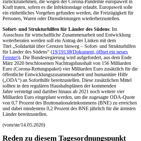
zurückzunehmen, die wegen der Corona-Pandemie europaweit in
Kraft traten, sofern es die Infektionslage erlaubt. Europaweit solle
ein einheitliches Vorgehen gefunden werden, die Freizügigkeit für
Personen, Waren oder Dienstleistungen wiederherzustellen.
Sofort- und Strukturhilfen für Länder des Südens
: Im
Ausschuss für wirtschaftliche Zusammenarbeit und Entwicklung
weiterberaten werden soll ein Antrag der Linken mit dem
Titel „Solidarität über Grenzen hinweg – Sofort- und Strukturhilfen
für Länder des Südens“ (
19/19138
(Dokument, öffnet ein neues
Fenster)
). Die Bundesregierung wird aufgefordert, aus dem Ende
März 2020 beschlossenen Nachtragshaushalt von 156 Milliarden
Euro (Corona-Rettungspaket) vier Milliarden Euro zusätzlich für die
öffentliche Entwicklungszusammenarbeit und humanitäre Hilfe
(„ODA“) an Soforthilfe bereitzustellen. Diese zusätzlichen Mittel
sollten in den regulären Haushaltsplänen der kommenden
Jahre verstetigt und darüber hinaus ab 2021 noch weitere vier
Milliarden Euro eingeplant werden, um die zugesagte ODA-Quote
von 0,7 Prozent des Bruttonationaleinkommens (BNE) zu erreichen
und dabei mindestens 0,2 Prozent des BNE jährlich für die ärmsten
Länder bereitzustellen.
(vom/ste/14.05.2020)
Reden zu diesem Tagesordnungspunkt