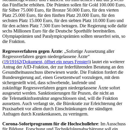
das Fünffache erhöhen. Die Prämien sollen für Gold 100.000 Euro,
für Silber 75.000 Euro, für Bronze 50.000 Euro, für den vierten
Platz 25.000 Euro, für den fünften Platz 20.000 Euro, für den
sechsten Platz 15.000 Euro, für den siebten Platz 10.000 Euro und
für den achten Platz 7.500 Euro betragen. Die Regierung solle dafür
sechs Millionen Euro für die Deutsche Sporthilfe bereitstellen.
Olympiaprämien und Paralympicsprämien sollten steuerfrei sein, so
die Fraktion.
Regressverfahren gegen Ärzte
: „Sofortige Aussetzung aller
Regressverfahren gegen niedergelassene Ärzte“
(
19/19162
(Dokument, öffnet ein neues Fenster)
) lautet ein weiterer
Antrag der AfD-Fraktion, der zur federführenden Beratung an den
Gesundheitsausschuss überwiesen wurde. Die Fraktion fordert die
Bundesregierung auf, einen Gesetzentwurf vorzulegen, mit dem
sichergestellt wird, dass schwebende, laufende und
zukünftige Regressverfahren gegen niedergelassene Ärzte sofort
ausgesetzt werden. Sanktionierungen für Praxen, die nicht an
die Telematikinfrastruktur angeschlossen sind, will die Fraktion
aussetzen. Auch verlangt sie, die Bürokratie zur Erleichterung der
Praxisarbeit vor allem durch Einschränkungen der ständigen
Anfragen durch Krankenkassen, zu verringern.
Corona-Sofortprogramm für die Hochschullehre
: Im Ausschuss
für Bildung, Forschung und Technikfolgenabschätzung soll ein