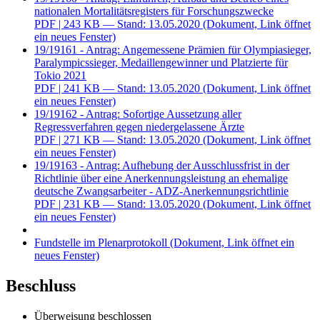
nationalen Mortalitätsregisters für Forschungszwecke
PDF
| 243 KB — Stand: 13.05.2020
(Dokument, Link öffnet
ein neues Fenster)
19/19161 - Antrag: Angemessene Prämien für Olympiasieger,
Paralympicssieger, Medaillengewinner und Platzierte für
Tokio 2021
PDF
| 241 KB — Stand: 13.05.2020
(Dokument, Link öffnet
ein neues Fenster)
19/19162 - Antrag: Sofortige Aussetzung aller
Regressverfahren gegen niedergelassene Ärzte
PDF
| 271 KB — Stand: 13.05.2020
(Dokument, Link öffnet
ein neues Fenster)
19/19163 - Antrag: Aufhebung der Ausschlussfrist in der
Richtlinie über eine Anerkennungsleistung an ehemalige
deutsche Zwangsarbeiter - ADZ-Anerkennungsrichtlinie
PDF
| 231 KB — Stand: 13.05.2020
(Dokument, Link öffnet
ein neues Fenster)
Fundstelle im Plenarprotokoll
(Dokument, Link öffnet ein
neues Fenster)
Beschluss
Überweisung beschlossen