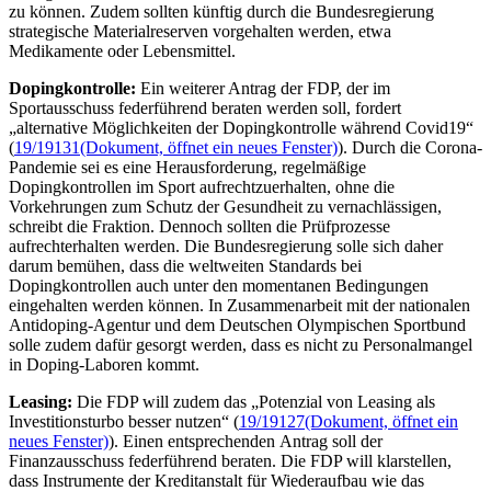
zu können. Zudem sollten künftig durch die Bundesregierung
strategische Materialreserven vorgehalten werden, etwa
Medikamente oder Lebensmittel.
Dopingkontrolle:
Ein weiterer Antrag der FDP, der im
Sportausschuss federführend beraten werden soll, fordert
„alternative Möglichkeiten der Dopingkontrolle während Covid19“
(
19/19131
(Dokument, öffnet ein neues Fenster)
). Durch die Corona-
Pandemie sei es eine Herausforderung, regelmäßige
Dopingkontrollen im Sport aufrechtzuerhalten, ohne die
Vorkehrungen zum Schutz der Gesundheit zu vernachlässigen,
schreibt die Fraktion. Dennoch sollten die Prüfprozesse
aufrechterhalten werden. Die Bundesregierung solle sich daher
darum bemühen, dass die weltweiten Standards bei
Dopingkontrollen auch unter den momentanen Bedingungen
eingehalten werden können. In Zusammenarbeit mit der nationalen
Antidoping-Agentur und dem Deutschen Olympischen Sportbund
solle zudem dafür gesorgt werden, dass es nicht zu Personalmangel
in
Doping
-Laboren kommt.
Leasing
:
Die FDP will zudem das „Potenzial von
Leasing
als
Investitionsturbo besser nutzen“ (
19/19127
(Dokument, öffnet ein
neues Fenster)
). Einen entsprechenden Antrag soll der
Finanzausschuss federführend beraten. Die FDP will klarstellen,
dass Instrumente der Kreditanstalt für Wiederaufbau wie das