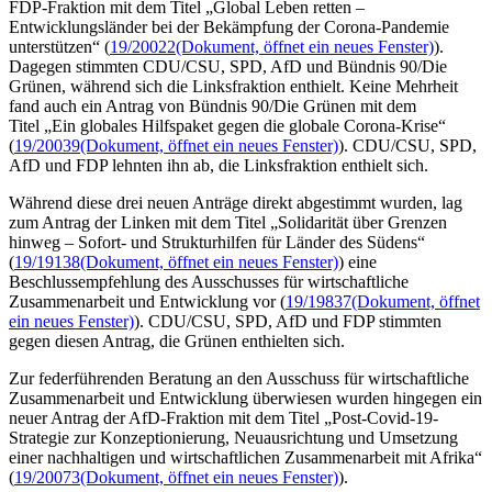
FDP-Fraktion mit dem Titel „Global Leben retten –
Entwicklungsländer bei der Bekämpfung der Corona-Pandemie
unterstützen“ (
19/20022
(Dokument, öffnet ein neues Fenster)
).
Dagegen stimmten CDU/CSU, SPD, AfD und Bündnis 90/Die
Grünen, während sich die Linksfraktion enthielt. Keine Mehrheit
fand auch ein Antrag von Bündnis 90/Die Grünen mit dem
Titel „Ein globales Hilfspaket gegen die globale Corona-Krise“
(
19/20039
(Dokument, öffnet ein neues Fenster)
). CDU/CSU, SPD,
AfD und FDP lehnten ihn ab, die Linksfraktion enthielt sich.
Während diese drei neuen Anträge direkt abgestimmt wurden, lag
zum Antrag der Linken mit dem Titel „Solidarität über Grenzen
hinweg – Sofort- und Strukturhilfen für Länder des Südens“
(
19/19138
(Dokument, öffnet ein neues Fenster)
) eine
Beschlussempfehlung des Ausschusses für wirtschaftliche
Zusammenarbeit und Entwicklung vor (
19/19837
(Dokument, öffnet
ein neues Fenster)
). CDU/CSU, SPD, AfD und FDP stimmten
gegen diesen Antrag, die Grünen enthielten sich.
Zur federführenden Beratung an den Ausschuss für wirtschaftliche
Zusammenarbeit und Entwicklung überwiesen wurden hingegen ein
neuer Antrag der AfD-Fraktion mit dem Titel „Post-Covid-19-
Strategie zur Konzeptionierung, Neuausrichtung und Umsetzung
einer nachhaltigen und wirtschaftlichen Zusammenarbeit mit Afrika“
(
19/20073
(Dokument, öffnet ein neues Fenster)
).