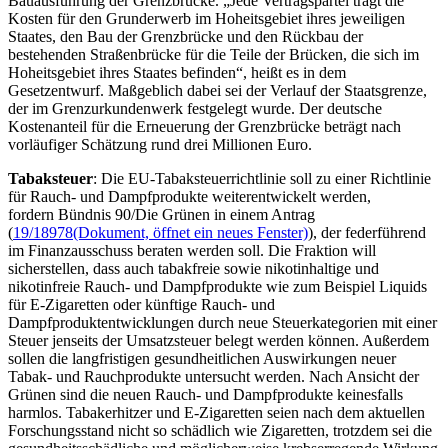
Bauausführung der Grenzbrücke. „Jede Vertragspartei trägt die
Kosten für den Grunderwerb im Hoheitsgebiet ihres jeweiligen
Staates, den Bau der Grenzbrücke und den Rückbau der
bestehenden Straßenbrücke für die Teile der Brücken, die sich im
Hoheitsgebiet ihres Staates befinden“, heißt es in dem
Gesetzentwurf. Maßgeblich dabei sei der Verlauf der Staatsgrenze,
der im Grenzurkundenwerk festgelegt wurde. Der deutsche
Kostenanteil für die Erneuerung der Grenzbrücke beträgt nach
vorläufiger Schätzung rund drei Millionen Euro.
Tabaksteuer
: Die EU-Tabaksteuerrichtlinie soll zu einer Richtlinie
für Rauch- und Dampfprodukte weiterentwickelt werden,
fordern Bündnis 90/Die Grünen in einem Antrag
(
19/18978
(Dokument, öffnet ein neues Fenster)
), der federführend
im Finanzausschuss beraten werden soll. Die Fraktion will
sicherstellen, dass auch tabakfreie sowie nikotinhaltige und
nikotinfreie Rauch- und Dampfprodukte wie zum Beispiel
Liquids
für E-Zigaretten oder künftige Rauch- und
Dampfproduktentwicklungen durch neue Steuerkategorien mit einer
Steuer jenseits der Umsatzsteuer belegt werden können. Außerdem
sollen die langfristigen gesundheitlichen Auswirkungen neuer
Tabak- und Rauchprodukte untersucht werden. Nach Ansicht der
Grünen sind die neuen Rauch- und Dampfprodukte keinesfalls
harmlos. Tabakerhitzer und E-Zigaretten seien nach dem aktuellen
Forschungsstand nicht so schädlich wie Zigaretten, trotzdem sei die