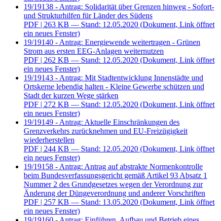
19/19138 - Antrag: Solidarität über Grenzen hinweg - Sofort-
und Strukturhilfen für Länder des Südens
PDF
| 263 KB — Stand: 12.05.2020
(Dokument, Link öffnet
ein neues Fenster)
19/19140 - Antrag: Energiewende weitertragen - Grünen
Strom aus ersten EEG-Anlagen weiternutzen
PDF
| 262 KB — Stand: 12.05.2020
(Dokument, Link öffnet
ein neues Fenster)
19/19143 - Antrag: Mit Stadtentwicklung Innenstädte und
Ortskerne lebendig halten - Kleine Gewerbe schützen und
Stadt der kurzen Wege stärken
PDF
| 272 KB — Stand: 12.05.2020
(Dokument, Link öffnet
ein neues Fenster)
19/19149 - Antrag: Aktuelle Einschränkungen des
Grenzverkehrs zurücknehmen und EU-Freizügigkeit
wiederherstellen
PDF
| 244 KB — Stand: 12.05.2020
(Dokument, Link öffnet
ein neues Fenster)
19/19158 - Antrag: Antrag auf abstrakte Normenkontrolle
beim Bundesverfassungsgericht gemäß Artikel 93 Absatz 1
Nummer 2 des Grundgesetzes wegen der Verordnung zur
Änderung der Düngeverordnung und anderer Vorschriften
PDF
| 257 KB — Stand: 13.05.2020
(Dokument, Link öffnet
ein neues Fenster)
19/19160 - Antrag: Einführen, Aufbau und Betrieb eines