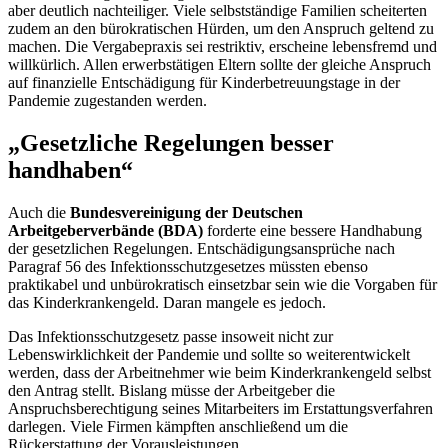
aber deutlich nachteiliger. Viele selbstständige Familien scheiterten
zudem an den bürokratischen Hürden, um den Anspruch geltend zu
machen. Die Vergabepraxis sei restriktiv, erscheine lebensfremd und
willkürlich. Allen erwerbstätigen Eltern sollte der gleiche Anspruch
auf finanzielle Entschädigung für Kinderbetreuungstage in der
Pandemie zugestanden werden.
„Gesetzliche Regelungen besser
handhaben“
Auch die
Bundesvereinigung der Deutschen
Arbeitgeberverbände (BDA)
forderte eine bessere Handhabung
der gesetzlichen Regelungen. Entschädigungsansprüche nach
Paragraf 56 des Infektionsschutzgesetzes müssten ebenso
praktikabel und unbürokratisch einsetzbar sein wie die Vorgaben für
das Kinderkrankengeld. Daran mangele es jedoch.
Das Infektionsschutzgesetz passe insoweit nicht zur
Lebenswirklichkeit der Pandemie und sollte so weiterentwickelt
werden, dass der Arbeitnehmer wie beim Kinderkrankengeld selbst
den Antrag stellt. Bislang müsse der Arbeitgeber die
Anspruchsberechtigung seines Mitarbeiters im Erstattungsverfahren
darlegen. Viele Firmen kämpften anschließend um die
Rückerstattung der Vorausleistungen.