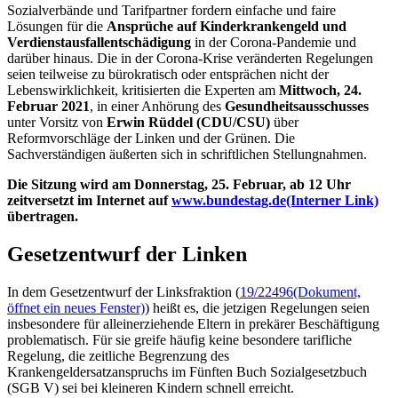
Sozialverbände und Tarifpartner fordern einfache und faire
Lösungen für die
Ansprüche auf Kinderkrankengeld und
Verdienstausfallentschädigung
in der Corona-Pandemie und
darüber hinaus. Die in der Corona-Krise veränderten Regelungen
seien teilweise zu bürokratisch oder entsprächen nicht der
Lebenswirklichkeit, kritisierten die Experten am
Mittwoch, 24.
Februar 2021
, in einer Anhörung des
Gesundheitsausschusses
unter Vorsitz von
Erwin Rüddel (CDU/CSU)
über
Reformvorschläge der Linken und der Grünen. Die
Sachverständigen äußerten sich in schriftlichen Stellungnahmen.
Die Sitzung wird am Donnerstag, 25. Februar, ab 12 Uhr
zeitversetzt im Internet auf
www.bundestag.de
(Interner Link)
übertragen.
Gesetzentwurf der Linken
In dem Gesetzentwurf der Linksfraktion (
19/22496
(Dokument,
öffnet ein neues Fenster)
) heißt es, die jetzigen Regelungen seien
insbesondere für alleinerziehende Eltern in prekärer Beschäftigung
problematisch. Für sie greife häufig keine besondere tarifliche
Regelung, die zeitliche Begrenzung des
Krankengeldersatzanspruchs im Fünften Buch Sozialgesetzbuch
(SGB V) sei bei kleineren Kindern schnell erreicht.