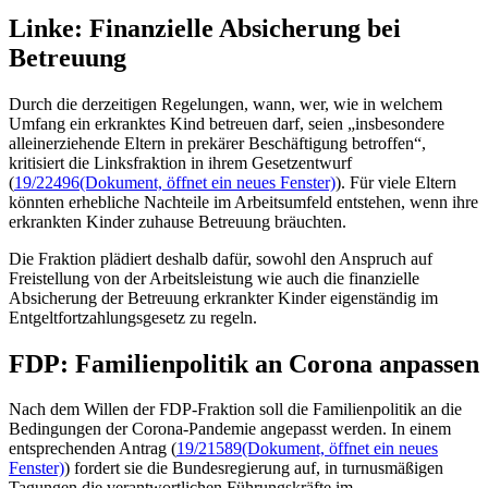
Linke: Finanzielle Absicherung bei
Betreuung
Durch die derzeitigen Regelungen, wann, wer, wie in welchem
Umfang ein erkranktes Kind betreuen darf, seien „insbesondere
alleinerziehende Eltern in prekärer Beschäftigung betroffen“,
kritisiert die Linksfraktion in ihrem Gesetzentwurf
(
19/22496
(Dokument, öffnet ein neues Fenster)
). Für viele Eltern
könnten erhebliche Nachteile im Arbeitsumfeld entstehen, wenn ihre
erkrankten Kinder zuhause Betreuung bräuchten.
Die Fraktion plädiert deshalb dafür, sowohl den Anspruch auf
Freistellung von der Arbeitsleistung wie auch die finanzielle
Absicherung der Betreuung erkrankter Kinder eigenständig im
Entgeltfortzahlungsgesetz zu regeln.
FDP: Familienpolitik an Corona anpassen
Nach dem Willen der FDP-Fraktion soll die Familienpolitik an die
Bedingungen der Corona-Pandemie angepasst werden. In einem
entsprechenden Antrag (
19/21589
(Dokument, öffnet ein neues
Fenster)
) fordert sie die Bundesregierung auf, in turnusmäßigen
Tagungen die verantwortlichen Führungskräfte im