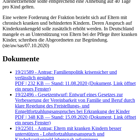
Alleinerziehende sollte entsprechend eine Anhebung auf 40 Tage
pro Kind gelten.
Eine weitere Forderung der Fraktion bezieht sich auf Eltern mit
chronisch kranken und behinderten Kindern. Deren Anspruch auf
Kinderkrankengeld solle zusätzlich erhöht werden. In Deutschland
mangele es an Unterstützung von Eltern bei der Pflege ihrer kranken
Kinder, schreiben die Abgeordneten zur Begründung.
(ste/aw/sas/07.10.2020)
Dokumente
19/21589 - Antrag: Familienpolitik krisensicher und
verlässlich gestalten
PDF
| 232 KB — Stand: 11.08.2020
(Dokument, Link öffnet
ein neues Fenster)
19/22496 - Gesetzentwurf: Entwurf eines Gesetzes zur
Verbesserung der Vereinbarkeit von Familie und Beruf durch
klare Regelung des Freistellungs- und
Entgeltfortzahlungsanspruches bei Erkrankung der Kinder
PDF
| 348 KB — Stand: 15.09.2020
(Dokument, Link öffnet
ein neues Fenster)
19/22501 - Antrag: Eltern mit kranken Kindern besser
unterstützen - Lohnfortzahlungsanspruch und
Kinderkrankengeld lebensnah reformieren