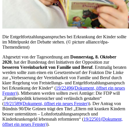
Die Entgeltfortzahlungsanspruches bei Erkrankung der Kinder sollte
im Mittelpunkt der Debatte stehen. (© picture alliance/dpa-
Themendienst)
Abgesetzt von der Tagesordnung am
Donnerstag, 8. Oktober
2020
, hat der Bundestag drei Initiativen der Opposition zur
besseren Vereinbarkeit von Familie und Beruf
. Erstmalig beraten
werden sollte zum einen ein Gesetzentwurf der Fraktion Die Linke
zur „Verbesserung der Vereinbarkeit von Familie und Beruf durch
klare Regelung von Freistellungs- und Entgeltfortzahlungsanspruch
bei Erkrankung der Kinder“ (
19/22496
(Dokument, öffnet ein neues
Fenster)
). Mitberaten werden sollten zwei Anträge: Die FDP will
„Familienpolitik krisensicher und verlässlich gestalten“
(
19/21589
(Dokument, öffnet ein neues Fenster)
). Der Antrag von
Bündnis 90/Die Grünen trägt den Titel „Eltern mit kranken Kindern
besser unterstützen – Lohnfortzahlungsanspruch und
Kinderkrankengeld lebensnah reformieren“ (
19/22501
(Dokument,
öffnet ein neues Fenster)
).