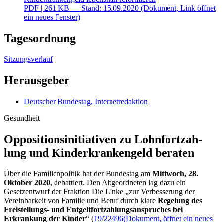
PDF
| 261 KB — Stand: 15.09.2020
(Dokument, Link öffnet
ein neues Fenster)
Tagesordnung
Sitzungsverlauf
Herausgeber
Deutscher Bundestag, Internetredaktion
Gesundheit
Oppositionsinitiativen zu Lohn­fort­zah­
lung und Kin­der­kranken­geld beraten
Über die Familienpolitik hat der Bundestag am
Mittwoch, 28.
Oktober 2020
, debattiert. Den Abgeordneten lag dazu ein
Gesetzentwurf der Fraktion Die Linke „zur Verbesserung der
Vereinbarkeit von Familie und Beruf durch klare
Regelung des
Freistellungs- und Entgeltfortzahlungsanspruches bei
Erkrankung der Kinder
“ (
19/22496
(Dokument, öffnet ein neues