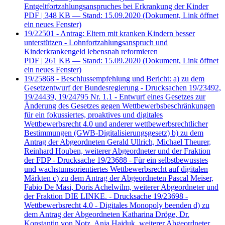
Entgeltfortzahlungsanspruches bei Erkrankung der Kinder
PDF
| 348 KB — Stand: 15.09.2020
(Dokument, Link öffnet
ein neues Fenster)
19/22501 - Antrag: Eltern mit kranken Kindern besser
unterstützen - Lohnfortzahlungsanspruch und
Kinderkrankengeld lebensnah reformieren
PDF
| 261 KB — Stand: 15.09.2020
(Dokument, Link öffnet
ein neues Fenster)
19/25868 - Beschlussempfehlung und Bericht: a) zu dem
Gesetzentwurf der Bundesregierung - Drucksachen 19/23492,
19/24439, 19/24795 Nr. 1.1 - Entwurf eines Gesetzes zur
Änderung des Gesetzes gegen Wettbewerbsbeschränkungen
für ein fokussiertes, proaktives und digitales
Wettbewerbsrecht 4.0 und anderer wettbewerbsrechtlicher
Bestimmungen (GWB-Digitalisierungsgesetz) b) zu dem
Antrag der Abgeordneten Gerald Ullrich, Michael Theurer,
Reinhard Houben, weiterer Abgeordneter und der Fraktion
der FDP - Drucksache 19/23688 - Für ein selbstbewusstes
und wachstumsorientiertes Wettbewerbsrecht auf digitalen
Märkten c) zu dem Antrag der Abgeordneten Pascal Meiser,
Fabio De Masi, Doris Achelwilm, weiterer Abgeordneter und
der Fraktion DIE LINKE. - Drucksache 19/23698 -
Wettbewerbsrecht 4.0 - Digitales Monopoly beenden d) zu
dem Antrag der Abgeordneten Katharina Dröge, Dr.
Konstantin von Notz, Anja Hajduk, weiterer Abgeordneter