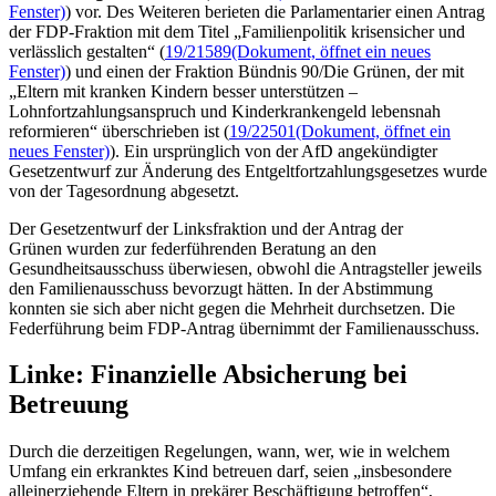
Fenster)
) vor. Des Weiteren berieten die Parlamentarier einen Antrag
der FDP-Fraktion mit dem Titel „Familienpolitik krisensicher und
verlässlich gestalten“ (
19/21589
(Dokument, öffnet ein neues
Fenster)
) und einen der Fraktion Bündnis 90/Die Grünen, der mit
„Eltern mit kranken Kindern besser unterstützen –
Lohnfortzahlungsanspruch und Kinderkrankengeld lebensnah
reformieren“ überschrieben ist (
19/22501
(Dokument, öffnet ein
neues Fenster)
). Ein ursprünglich von der AfD angekündigter
Gesetzentwurf zur Änderung des Entgeltfortzahlungsgesetzes wurde
von der Tagesordnung abgesetzt.
Der Gesetzentwurf der Linksfraktion und der Antrag der
Grünen wurden zur federführenden Beratung an den
Gesundheitsausschuss überwiesen, obwohl die Antragsteller jeweils
den Familienausschuss bevorzugt hätten. In der Abstimmung
konnten sie sich aber nicht gegen die Mehrheit durchsetzen. Die
Federführung beim FDP-Antrag übernimmt der Familienausschuss.
Linke: Finanzielle Absicherung bei
Betreuung
Durch die derzeitigen Regelungen, wann, wer, wie in welchem
Umfang ein erkranktes Kind betreuen darf, seien „insbesondere
alleinerziehende Eltern in prekärer Beschäftigung betroffen“,