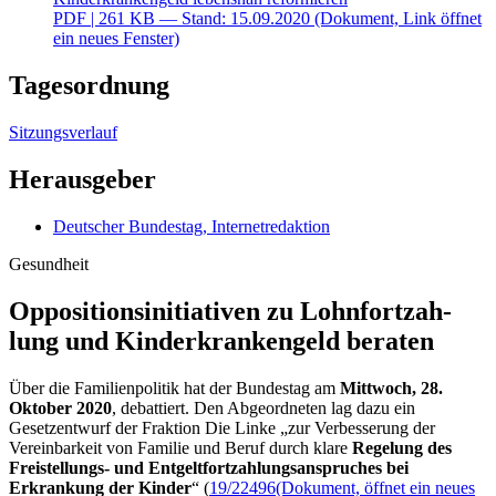
PDF
| 261 KB — Stand: 15.09.2020
(Dokument, Link öffnet
ein neues Fenster)
Tagesordnung
Sitzungsverlauf
Herausgeber
Deutscher Bundestag, Internetredaktion
Gesundheit
Oppositionsinitiativen zu Lohn­fort­zah­
lung und Kin­der­kranken­geld beraten
Über die Familienpolitik hat der Bundestag am
Mittwoch, 28.
Oktober 2020
, debattiert. Den Abgeordneten lag dazu ein
Gesetzentwurf der Fraktion Die Linke „zur Verbesserung der
Vereinbarkeit von Familie und Beruf durch klare
Regelung des
Freistellungs- und Entgeltfortzahlungsanspruches bei
Erkrankung der Kinder
“ (
19/22496
(Dokument, öffnet ein neues