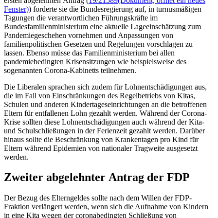
ersten abgelehnten Antrag (
19/21589
(Dokument, öffnet ein neues
Fenster)
) forderte sie die Bundesregierung auf, in turnusmäßigen
Tagungen die verantwortlichen Führungskräfte im
Bundesfamilienministerium eine aktuelle Lageeinschätzung zum
Pandemiegeschehen vornehmen und Anpassungen von
familienpolitischen Gesetzen und Regelungen vorschlagen zu
lassen. Ebenso müsse das Familienministerium bei allen
pandemiebedingten Krisensitzungen wie beispielsweise des
sogenannten Corona-Kabinetts teilnehmen.
Die Liberalen sprachen sich zudem für Lohnentschädigungen aus,
die im Fall von Einschränkungen des Regelbetriebs von Kitas,
Schulen und anderen Kindertageseinrichtungen an die betroffenen
Eltern für entfallenen Lohn gezahlt werden. Während der Corona-
Krise sollten diese Lohnentschädigungen auch während der Kita-
und Schulschließungen in der Ferienzeit gezahlt werden. Darüber
hinaus sollte die Beschränkung von Krankentagen pro Kind für
Eltern während Epidemien von nationaler Tragweite ausgesetzt
werden.
Zweiter abgelehnter Antrag der FDP
Der Bezug des Elterngeldes sollte nach dem Willen der FDP-
Fraktion verlängert werden, wenn sich die Aufnahme von Kindern
in eine Kita wegen der coronabedingten Schließung von