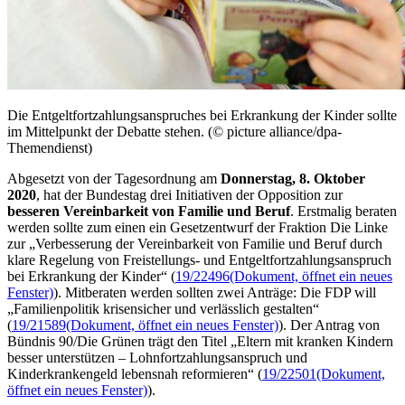
Die Entgeltfortzahlungsanspruches bei Erkrankung der Kinder sollte
im Mittelpunkt der Debatte stehen. (© picture alliance/dpa-
Themendienst)
Abgesetzt von der Tagesordnung am
Donnerstag, 8. Oktober
2020
, hat der Bundestag drei Initiativen der Opposition zur
besseren Vereinbarkeit von Familie und Beruf
. Erstmalig beraten
werden sollte zum einen ein Gesetzentwurf der Fraktion Die Linke
zur „Verbesserung der Vereinbarkeit von Familie und Beruf durch
klare Regelung von Freistellungs- und Entgeltfortzahlungsanspruch
bei Erkrankung der Kinder“ (
19/22496
(Dokument, öffnet ein neues
Fenster)
). Mitberaten werden sollten zwei Anträge: Die FDP will
„Familienpolitik krisensicher und verlässlich gestalten“
(
19/21589
(Dokument, öffnet ein neues Fenster)
). Der Antrag von
Bündnis 90/Die Grünen trägt den Titel „Eltern mit kranken Kindern
besser unterstützen – Lohnfortzahlungsanspruch und
Kinderkrankengeld lebensnah reformieren“ (
19/22501
(Dokument,
öffnet ein neues Fenster)
).