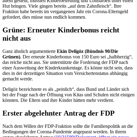
allein gestellt, müssten Kinderbetreuung und Lohnarbeit unter einen
Hut bringen. Viele gingen bereits „auf dem Zahnfleisch“. Ihre
Fraktion habe bereits im vergangenen Jahr ein Corona-Elterngeld
gefordert, dies müsse nun endlich kommen.
Grüne: Erneuter Kinderbonus reicht
nicht aus
Ganz ähnlich argumentierte
Ekin Deligöz (Bündnis 90/Die
Grünen)
. Der erneute Kinderbonus von 150 Euro sei „halbherzig“,
das reiche nicht aus. Sie unterstützte die Forderung der FDP nach
einer Ausweitung der Kinderkrankentage. Es könne nicht sein, dass
dies in der derzeitigen Situation vom Versichertenstatus abhängig
gemacht werde.
Deligöz bezeichnete es als „peinlich“, dass Bund und Länder sich
bei der Frage nach der Öffnung von Kitas und Schulen nicht einigen
könnten. Die Eltern und ihre Kinder hätten mehr verdient.
Erster abgelehnter Antrag der FDP
Nach dem Willen der FDP-Fraktion sollte die Familienpolitik an die
Bedingungen der Corona-Pandemie angepasst werden. In ihrem