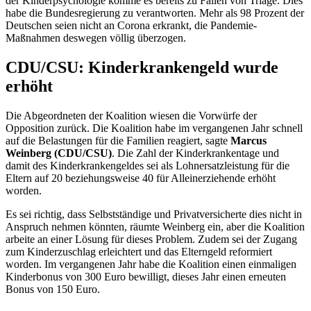
der Kinderpsychologie komme es bereits zu Fällen von
Triage
. Dies
habe die Bundesregierung zu verantworten. Mehr als 98 Prozent der
Deutschen seien nicht an Corona erkrankt, die Pandemie-
Maßnahmen deswegen völlig überzogen.
CDU/CSU: Kinderkrankengeld wurde
erhöht
Die Abgeordneten der Koalition wiesen die Vorwürfe der
Opposition zurück. Die Koalition habe im vergangenen Jahr schnell
auf die Belastungen für die Familien reagiert, sagte
Marcus
Weinberg (CDU/CSU)
. Die Zahl der Kinderkrankentage und
damit des Kinderkrankengeldes sei als Lohnersatzleistung für die
Eltern auf 20 beziehungsweise 40 für Alleinerziehende erhöht
worden.
Es sei richtig, dass Selbstständige und Privatversicherte dies nicht in
Anspruch nehmen könnten, räumte Weinberg ein, aber die Koalition
arbeite an einer Lösung für dieses Problem. Zudem sei der Zugang
zum Kinderzuschlag erleichtert und das Elterngeld reformiert
worden. Im vergangenen Jahr habe die Koalition einen einmaligen
Kinderbonus von 300 Euro bewilligt, dieses Jahr einen erneuten
Bonus von 150 Euro.