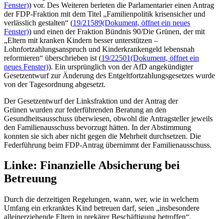
Fenster)
) vor. Des Weiteren berieten die Parlamentarier einen Antrag
der FDP-Fraktion mit dem Titel „Familienpolitik krisensicher und
verlässlich gestalten“ (
19/21589
(Dokument, öffnet ein neues
Fenster)
) und einen der Fraktion Bündnis 90/Die Grünen, der mit
„Eltern mit kranken Kindern besser unterstützen –
Lohnfortzahlungsanspruch und Kinderkrankengeld lebensnah
reformieren“ überschrieben ist (
19/22501
(Dokument, öffnet ein
neues Fenster)
). Ein ursprünglich von der AfD angekündigter
Gesetzentwurf zur Änderung des Entgeltfortzahlungsgesetzes wurde
von der Tagesordnung abgesetzt.
Der Gesetzentwurf der Linksfraktion und der Antrag der
Grünen wurden zur federführenden Beratung an den
Gesundheitsausschuss überwiesen, obwohl die Antragsteller jeweils
den Familienausschuss bevorzugt hätten. In der Abstimmung
konnten sie sich aber nicht gegen die Mehrheit durchsetzen. Die
Federführung beim FDP-Antrag übernimmt der Familienausschuss.
Linke: Finanzielle Absicherung bei
Betreuung
Durch die derzeitigen Regelungen, wann, wer, wie in welchem
Umfang ein erkranktes Kind betreuen darf, seien „insbesondere
alleinerziehende Eltern in prekärer Beschäftigung betroffen“,