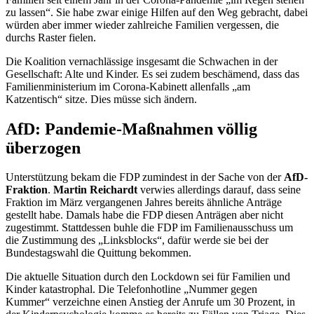
zu lassen“. Sie habe zwar einige Hilfen auf den Weg gebracht, dabei
würden aber immer wieder zahlreiche Familien vergessen, die
durchs Raster fielen.
Die Koalition vernachlässige insgesamt die Schwachen in der
Gesellschaft: Alte und Kinder. Es sei zudem beschämend, dass das
Familienministerium im Corona-Kabinett allenfalls „am
Katzentisch“ sitze. Dies müsse sich ändern.
AfD: Pandemie-Maßnahmen völlig
überzogen
Unterstützung bekam die FDP zumindest in der Sache von der
AfD-
Fraktion
.
Martin Reichardt
verwies allerdings darauf, dass seine
Fraktion im März vergangenen Jahres bereits ähnliche Anträge
gestellt habe. Damals habe die FDP diesen Anträgen aber nicht
zugestimmt. Stattdessen buhle die FDP im Familienausschuss um
die Zustimmung des „Linksblocks“, dafür werde sie bei der
Bundestagswahl die Quittung bekommen.
Die aktuelle Situation durch den
Lockdown
sei für Familien und
Kinder katastrophal. Die Telefonhotline „Nummer gegen
Kummer“ verzeichne einen Anstieg der Anrufe um 30 Prozent, in