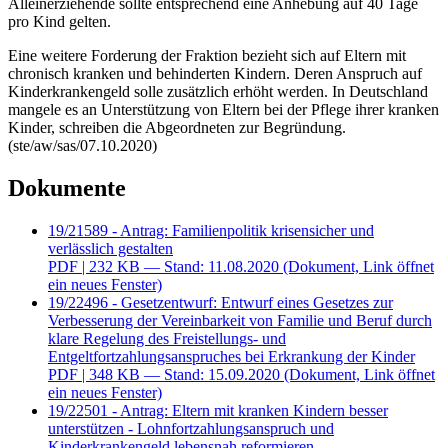
Alleinerziehende sollte entsprechend eine Anhebung auf 40 Tage
pro Kind gelten.
Eine weitere Forderung der Fraktion bezieht sich auf Eltern mit
chronisch kranken und behinderten Kindern. Deren Anspruch auf
Kinderkrankengeld solle zusätzlich erhöht werden. In Deutschland
mangele es an Unterstützung von Eltern bei der Pflege ihrer kranken
Kinder, schreiben die Abgeordneten zur Begründung.
(ste/aw/sas/07.10.2020)
Dokumente
19/21589 - Antrag: Familienpolitik krisensicher und
verlässlich gestalten
PDF
| 232 KB — Stand: 11.08.2020
(Dokument, Link öffnet
ein neues Fenster)
19/22496 - Gesetzentwurf: Entwurf eines Gesetzes zur
Verbesserung der Vereinbarkeit von Familie und Beruf durch
klare Regelung des Freistellungs- und
Entgeltfortzahlungsanspruches bei Erkrankung der Kinder
PDF
| 348 KB — Stand: 15.09.2020
(Dokument, Link öffnet
ein neues Fenster)
19/22501 - Antrag: Eltern mit kranken Kindern besser
unterstützen - Lohnfortzahlungsanspruch und
Kinderkrankengeld lebensnah reformieren