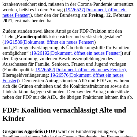
krankenversichert sind, müssten in der Corona-Pandemie unterstützt
werden, heißt es in dem Antrag (
19/26527
(Dokument, öffnet ein
neues Fenster)
), über den der Bundestag am
Freitag, 12. Februar
2021
, erstmals beraten hat.
Zudem standen zwei ältere Anträge der FDP-Fraktion mit den
Titeln „
Familienpolitik
krisensicher und verlässlich gestalten“
(
19/21589
(Dokument, öffnet ein neues Fenster)
)
und „Elterngeldverlängerung als Überbrückungshilfe für Familien
ermöglichen“ (
19/26192
(Dokument, öffnet ein neues Fenster)
) auf
der Tagesordnung, zu denen Beschlussempfehlungen des
Ausschusses für Familie, Senioren, Frauen und Jugend vorlagen
(Familienpolitik:
19/26582
(Dokument, öffnet ein neues Fenster)
,
Elterngeldverlängerung:
19/26576
(Dokument, öffnet ein neues
Fenster)
). Dem ersten Antrag stimmten AfD und FDP zu, während
sich die Grünen enthielten und die Koalitionsfraktionen sowie die
Linksfraktion dagegen stimmten. Den zweiten Antrag unterstützte
neben der FDP nur die AfD,. die übrigen Fraktionen lehnten ihn ab.
FDP: Koalition vernachlässigt Alte und
Kinder
Gregorios Aggelidis (FDP)
warf der Bundesregierung vor, die
Familien seit einem Jahr in der Corona-Pandemie „im Regen stehen