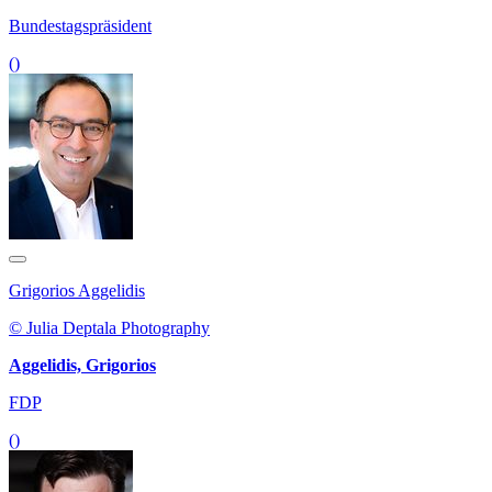
Bundestagspräsident
()
Grigorios Aggelidis
© Julia Deptala Photography
Aggelidis, Grigorios
FDP
()