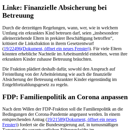
Linke: Finanzielle Absicherung bei
Betreuung
Durch die derzeitigen Regelungen, wann, wer, wie in welchem
Umfang ein erkranktes Kind betreuen darf, seien „insbesondere
alleinerziehende Eltern in prekärer Beschäftigung betroffen“,
kritisiert die Linksfraktion in ihrem Gesetzentwurf
(
19/22496
(Dokument, öffnet ein neues Fenster)
). Für viele Eltern
könnten erhebliche Nachteile im Arbeitsumfeld entstehen, wenn ihre
erkrankten Kinder zuhause Betreuung bräuchten.
Die Fraktion plädiert deshalb dafür, sowohl den Anspruch auf
Freistellung von der Arbeitsleistung wie auch die finanzielle
Absicherung der Betreuung erkrankter Kinder eigenständig im
Entgeltfortzahlungsgesetz zu regeln.
FDP: Familienpolitik an Corona anpassen
Nach dem Willen der FDP-Fraktion soll die Familienpolitik an die
Bedingungen der Corona-Pandemie angepasst werden. In einem
entsprechenden Antrag (
19/21589
(Dokument, öffnet ein neues
Fenster)
) fordert sie die Bundesregierung auf, in turnusmäßigen
Tagungen die verantwortlichen Führungskräfte im