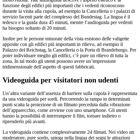
funzione degli edifici più importanti che i vedenti riconoscono
durante la visita alla cupola, ad esempio la Cancelleria o i palazzi di
servizio facenti parte del complesso del Bundestag. La lingua è il
tedesco e la guida dura 45 minuti, mentre l’audioguida per vedenti
ha bisogno soltanto di 20 minuti.
Inoltre per le persone minorate della vista esistono delle valigette
apposite con gli edifici più importanti in rilievo, ad esempio il
Palazzo del Reichstag, la Cancelleria o la Porta di Brandeburgo. Per
poter individuare meglio gli edifici, c’è pure un rilievo di tutta la
zona. In tal modo gli utenti possono avere un’impressione
tridimensionale dell’aspetto di questi fabbricati.
Videoguida per visitatori non udenti
Un’altra variante dell’assenza di barriere sulla cupola è rappresentata
da una videoguida per sordi. Percorrendo la rampa in determinati
punti scatta la proiezione di un filmato preceduta dalla vibrazione
dell’apparecchio, come avviene con uno smartphone. Gli utenti
hanno la possibilità di interrompere il film, tornare indietro o
riprenderlo più avanti.
La videoguida contiene complessivamente 24 filmati. Nei video un
moderatore, pure sordo, spiega nella lingua dei segni le attrazioni