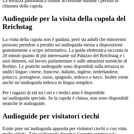
La terrazza panoramica rimane accessibile durante i periodi di
chiusura della cupola.
Audioguide per la visita della cupola del
Reichstag
La visita della cupola non è guidata, però sia adulti che minorenni
possono prendere a prestito un’audioguida messa a disposizione
gratuitamente a scopo informativo. La guida elettronica racconta in
20 minuti quanto di più interessante sul Palazzo del Reichstag e i
suoi dintorni, sul lavoro parlamentare e sulle attrazioni turistiche di
Berlino. Le pratiche audioguide sono disponibili sulla terrazza in
undici lingue: cinese, francese, italiano, inglese, nederlandese,
polacco, portoghese, russo, spagnolo, tedesco e turco. Inoltre esiste
anche un’audioguida tedesca in lingua semplice.
Per i ragazzi di età tra i sei e i tredici anni è disponibile
un’audioguida speciale. Se la cupola è chiusa, non sono disponibili
neanche le audioguide.
Audioguide per visitatori ciechi
Esiste pure un’audioguida apposita per visitatori ciechi o con vista
molto ridotta. Tale audioguida descrive l’aspetto estetico e la