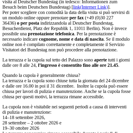
visita al Deutscher Bundestag (in tedesco: Informationen zum
Besuch beim Deutschen Bundestag) [
link
(Interner Link)
].
Per poter scegliere con comodità la data della visita si può servirsi di
un modulo online oppure prenotare
per fax
(+49 (0)30 227
36436)
o per posta
indirizzandola al Deutscher Bundestag,
Besucherdienst, Platz der Republik 1, 11011 Berlin). Non è invece
possibile una
prenotazione telefonica
. Per la prenotazione è
necessario indicare
cognome, nome e data di nascita
. Se il modulo
online non è compilato correttamente e completamente il Servizio
Visitatori del Bundestag non può procedere alla prenotazione.
La terrazza e la cupola sul tetto del Palazzo sono
aperte
tutti i giorni
dalle ore 8 alle 24,
l’ingresso è consentito fino alle ore 21.45
.
Quando la cupola è generalmente chiusa?
La terrazza e la cupola sono chiuse tutta la giornata del 24 dicembre
e dalle ore 16.00 in poi il 31 dicembre. Inoltre la cupola può essere
chiusa per lavori di pulizia e manutenzione. Anche se la cupola fosse
chiusa per questi motivi, la terrazza rimane accessibile.
La cupola non è visitabile nei seguenti periodi a causa di interventi
di pulizia e manutenzione:
14–18 settembre 2026,
28 settembre – 2 ottobre 2026 e
19–30 ottobre 2026