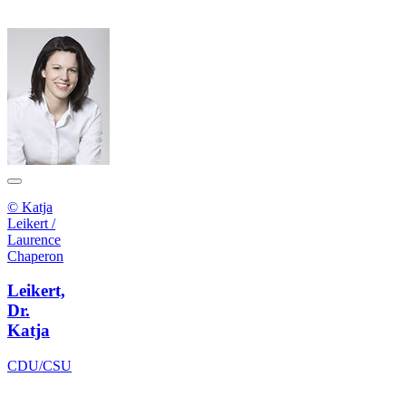
© Katja
Leikert /
Laurence
Chaperon
Leikert,
Dr.
Katja
CDU/CSU