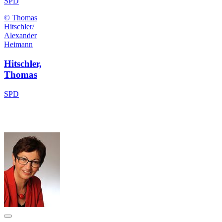
SPD
© Thomas
Hitschler/
Alexander
Heimann
Hitschler,
Thomas
SPD