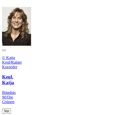
© Katja
Keul/Rainer
Kurzeder
Keul,
Katja
Bündnis
90/Die
Grünen
Vor