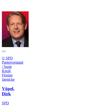
© SPD
Parteivorstand
/ Susie
Knoll,
Florian
Jaenicke
Vöpel,
Dirk
SPD