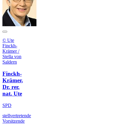
© Ute
Finckh-
Krämer /
Stella von
Saldern
Finckh-
Krämer,
Dr. rer.
nat. Ute
SPD
stellvertretende
Vorsitzende