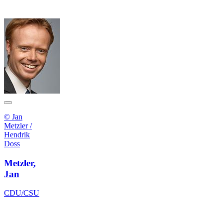
© Jan
Metzler /
Hendrik
Doss
Metzler,
Jan
CDU/CSU