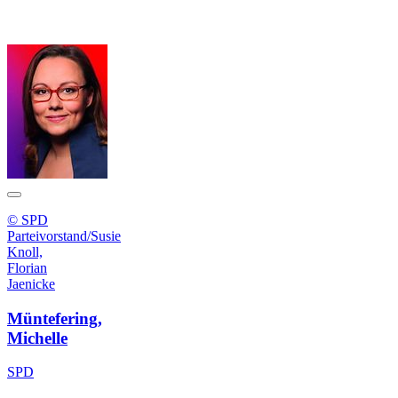
© SPD
Parteivorstand/Susie
Knoll,
Florian
Jaenicke
Müntefering,
Michelle
SPD