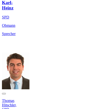
Karl-
Heinz
SPD
Obmann
Sprecher
Thomas
Hitschler,