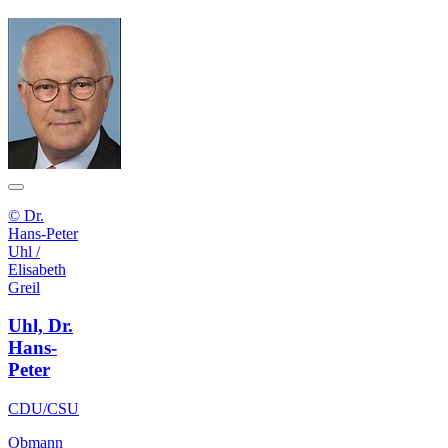
© Dr.
Hans-Peter
Uhl /
Elisabeth
Greil
Uhl, Dr.
Hans-
Peter
CDU/CSU
Obmann