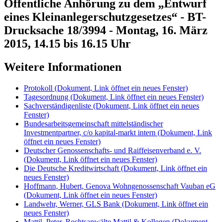
Öffentliche Anhörung zu dem „Entwurf
eines Kleinanlegerschutzgesetzes“ - BT-
Drucksache 18/3994 - Montag, 16. März
2015, 14.15 bis 16.15 Uhr
Weitere Informationen
Protokoll
(Dokument, Link öffnet ein neues Fenster)
Tagesordnung
(Dokument, Link öffnet ein neues Fenster)
Sachverständigenliste
(Dokument, Link öffnet ein neues
Fenster)
Bundesarbeitsgemeinschaft mittelständischer
Investmentpartner, c/o kapital-markt intern
(Dokument, Link
öffnet ein neues Fenster)
Deutscher Genossenschafts- und Raiffeisenverband e. V.
(Dokument, Link öffnet ein neues Fenster)
Die Deutsche Kreditwirtschaft
(Dokument, Link öffnet ein
neues Fenster)
Hoffmann, Hubert, Genova Wohngenossenschaft Vauban eG
(Dokument, Link öffnet ein neues Fenster)
Landwehr, Werner, GLS Bank
(Dokument, Link öffnet ein
neues Fenster)
Mattil, Peter, Rechtsanwälte Mattil & Kollegen
(Dokument,