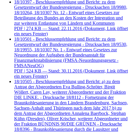
18/10397 - Beschlussempfehlung und Bericht: zu dem
Gesetzentwurf der Bundesregierung - Drucksachen 18/9980,
18/10264, 18/10307 Nr. 12 - Entwurf eines Gesetzes zur
Beteiligung des Bundes an den Kosten der Integration und
zur weiteren Entlastung von Ländern und Kommunen
PDF
| 274 KB — Stand: 22.11.2016
(Dokument, Link öffnet
ein neues Fenster)
18/10501 - Beschlussempfehlung und Bericht: zu dem
Gesetzentwurf der Bundesregierung - Drucksachen 18/9530,
18/19955, 18/10307 Nr. 1 - Entwurf eines Gesetzes zur
Neuordnung der Aufgaben der Bundesanstalt für
Finanzmarktstabilisierung (FMSA-Neuordnungsgesetz -
FMSANeuOG)
PDF
| 524 KB — Stand: 30.11.2016
(Dokument, Link öffnet
ein neues Fenster)
18/10505 - Beschlussempfehlung und Bericht: a) zu dem
Antrag der Abgeordneten Eva Bulling-Schröter, Birgit
Wöllert, Caren Lay, weiterer Abgeordneter und der Fraktion
DIE LINKE. - Drucksache 18/8112 - Fortsetzung der
Braunkohlesanierung in den Ländern Brandenburg, Sachsen,
Sachsen-Anhalt und Thüringen nach dem Jahr 2017 b) zu
dem Antrag der Abgeordneten Annalena Baerbock, Stephan
Kühn (Dresden), Oliver Krischer, weiterer Abgeordneter und
der Fraktion BÜNDNIS 90/DIE GRÜNEN - Drucksache
18/8396 - Braunkohlesanierung durch die Lausitzer und