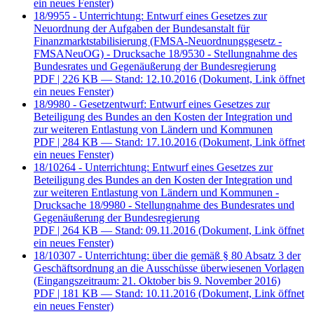
ein neues Fenster)
18/9955 - Unterrichtung: Entwurf eines Gesetzes zur
Neuordnung der Aufgaben der Bundesanstalt für
Finanzmarktstabilisierung (FMSA-Neuordnungsgesetz -
FMSANeuOG) - Drucksache 18/9530 - Stellungnahme des
Bundesrates und Gegenäußerung der Bundesregierung
PDF
| 226 KB — Stand: 12.10.2016
(Dokument, Link öffnet
ein neues Fenster)
18/9980 - Gesetzentwurf: Entwurf eines Gesetzes zur
Beteiligung des Bundes an den Kosten der Integration und
zur weiteren Entlastung von Ländern und Kommunen
PDF
| 284 KB — Stand: 17.10.2016
(Dokument, Link öffnet
ein neues Fenster)
18/10264 - Unterrichtung: Entwurf eines Gesetzes zur
Beteiligung des Bundes an den Kosten der Integration und
zur weiteren Entlastung von Ländern und Kommunen -
Drucksache 18/9980 - Stellungnahme des Bundesrates und
Gegenäußerung der Bundesregierung
PDF
| 264 KB — Stand: 09.11.2016
(Dokument, Link öffnet
ein neues Fenster)
18/10307 - Unterrichtung: über die gemäß § 80 Absatz 3 der
Geschäftsordnung an die Ausschüsse überwiesenen Vorlagen
(Eingangszeitraum: 21. Oktober bis 9. November 2016)
PDF
| 181 KB — Stand: 10.11.2016
(Dokument, Link öffnet
ein neues Fenster)