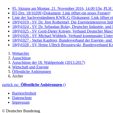
95. Sitzung am Montag, 21. November 2016, 14.00 Uhr, PLH 2.
BT-Drs. 18/10209
(Dokument, Link öffnet ein neues Fenster)
Liste der Sachverständigen KWK-G
(Dokument, Link öffnet ei
18(9)1019 - SV Dr. Jörg Rothermel, Die Energieintensiven Ind
18(9)1024 - SV Dr. Sebastian Bolay, Deutscher Industrie- u
18(9)1025 - SV Gerd-Dieter Krieger, Verband Deutscher Ma
18(9)1026 - SV Michael Wübbels, Verband kommunaler Unt
18(9)1027 - Stefan Kapferer, Bundesverband der Energie- un
18(9)1028 - SV Heinz Ullrich Brosziewski, Bundesverband
Webarchiv
Ausschüsse
Ausschüsse der 18. Wahlperiode (2013-2017)
Wirtschaft und Energie
Öffentliche Anhörungen
Archiv
zurück zu:
Öffentliche Anhörungen
()
Barrierefreiheit
Datenschutz
Impressum
© Deutscher Bundestag