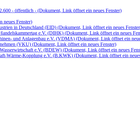
600 - öffentlich -
(Dokument, Link öffnet ein neues Fenster)
n neues Fenster)
ustrien in Deutschland (EID)
(Dokument, Link öffnet ein neues Fenster
nd Handelskammertag e.V. (DIHK)
(Dokument, Link öffnet ein neues Fen
schinen- und Anlagenbau e.V. (VDMA)
(Dokument, Link öffnet ein neue
ernehmen (VKU)
(Dokument, Link öffnet ein neues Fenster)
d Wasserwirtschaft e.V. (BDEW)
(Dokument, Link öffnet ein neues Fens
 Kraft-Wärme-Kopplung e.V. (B.KWK)
(Dokument, Link öffnet ein neues