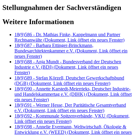
Stellungnahmen der Sachverständigen
Weitere Informationen
18(9)586 - Dr. Mathias Finke, Kappelmann und Partner
Rechtsanwälte
(Dokument, Link öffnet ein neues Fenster)
18(9)587 - Barbara Ettinger-Brinckmann,
Bundesarchitektenkammer e.V.
(Dokument, Link öffnet ein
neues Fenster)
18(9)588 - Anja Mundt - Bundesverband der Deutschen
Industrie e.V. (BDI)
(Dokument, Link öffnet ein neues
Fenster)
18(9)589 - Stefan Körzell, Deutscher Gewerkschaftsbund
(DGB)
(Dokument, Link öffnet ein neues Fenster)
18(9)590 - Annette Karstedt-Meierrieks, Deutscher Industrie-
und Handelskammertag e.V. (DIHK)
(Dokument, Link öffnet
ein neues Fenster)
18(9)591 - Werner Hesse, Der Paritätische Gesamtverband
e.V.
(Dokument, Link öffnet ein neues Fenster)
18(9)592 - Kommunale Spitzenverbände, VKU
(Dokument,
Link öffnet ein neues Fenster)
18(9)598 - Annelie Evermann, Weltwirtschaft, Ökologie &
Entwicklung e.V. (WEED)
(Dokument, Link öffnet ein neues