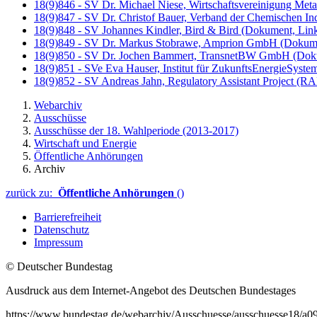
18(9)846 - SV Dr. Michael Niese, Wirtschaftsvereinigung Met
18(9)847 - SV Dr. Christof Bauer, Verband der Chemischen Ind
18(9)848 - SV Johannes Kindler, Bird & Bird
(Dokument, Link 
18(9)849 - SV Dr. Markus Stobrawe, Amprion GmbH
(Dokume
18(9)850 - SV Dr. Jochen Bammert, TransnetBW GmbH
(Doku
18(9)851 - SVe Eva Hauser, Institut für ZukunftsEnergieSyst
18(9)852 - SV Andreas Jahn, Regulatory Assistant Project (R
Webarchiv
Ausschüsse
Ausschüsse der 18. Wahlperiode (2013-2017)
Wirtschaft und Energie
Öffentliche Anhörungen
Archiv
zurück zu:
Öffentliche Anhörungen
()
Barrierefreiheit
Datenschutz
Impressum
© Deutscher Bundestag
Ausdruck aus dem Internet-Angebot des Deutschen Bundestages
https://www.bundestag.de/webarchiv/Ausschuesse/ausschuesse18/a0