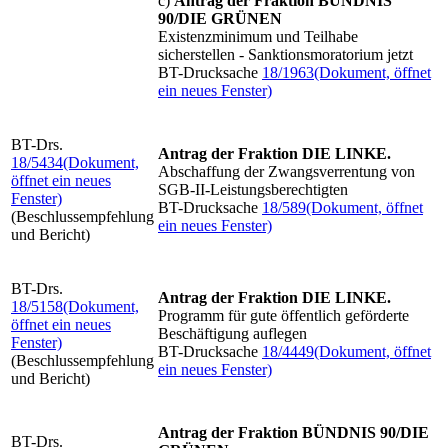
c)
Antrag der Fraktion
BÜNDNIS
90/DIE GRÜNEN
Existenzminimum und Teilhabe
sicherstellen - Sanktionsmoratorium jetzt
BT-Drucksache
18/1963
(Dokument, öffnet
ein neues Fenster)
BT-Drs.
Antrag der Fraktion DIE LINKE.
18/5434
(Dokument,
Abschaffung der Zwangsverrentung von
öffnet ein neues
SGB-II-Leistungsberechtigten
Fenster)
BT-Drucksache
18/589
(Dokument, öffnet
(Beschlussempfehlung
ein neues Fenster)
und Bericht)
BT-Drs.
Antrag der Fraktion DIE LINKE.
18/5158
(Dokument,
Programm für gute öffentlich geförderte
öffnet ein neues
Beschäftigung auflegen
Fenster)
BT-Drucksache
18/4449
(Dokument, öffnet
(Beschlussempfehlung
ein neues Fenster)
und Bericht)
Antrag der Fraktion BÜNDNIS 90/DIE
BT-Drs.