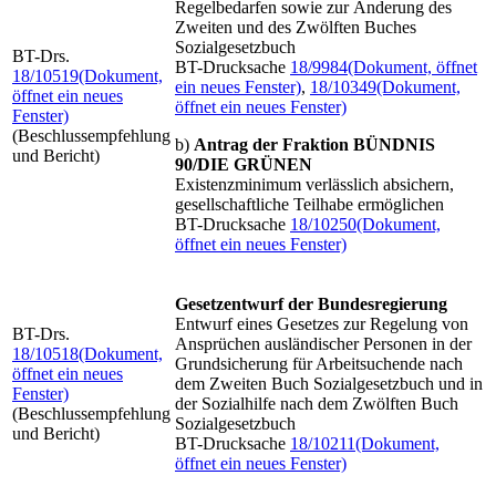
Regelbedarfen sowie zur Änderung des
Zweiten und des Zwölften Buches
Sozialgesetzbuch
BT-Drs.
BT-Drucksache
18/9984
(Dokument, öffnet
18/10519
(Dokument,
ein neues Fenster)
,
18/10349
(Dokument,
öffnet ein neues
öffnet ein neues Fenster)
Fenster)
(Beschlussempfehlung
b)
Antrag der Fraktion BÜNDNIS
und Bericht)
90/DIE GRÜNEN
Existenzminimum verlässlich absichern,
gesellschaftliche Teilhabe ermöglichen
BT-Drucksache
18/10250
(Dokument,
öffnet ein neues Fenster)
Gesetzentwurf der Bundesregierung
Entwurf eines Gesetzes zur Regelung von
BT-Drs.
Ansprüchen ausländischer Personen in der
18/10518
(Dokument,
Grundsicherung für Arbeitsuchende nach
öffnet ein neues
dem Zweiten Buch Sozialgesetzbuch und in
Fenster)
der Sozialhilfe nach dem Zwölften Buch
(Beschlussempfehlung
Sozialgesetzbuch
und Bericht)
BT-Drucksache
18/10211
(Dokument,
öffnet ein neues Fenster)