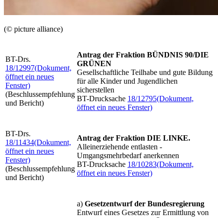
(© picture alliance)
Antrag der Fraktion BÜNDNIS 90/DIE
BT-Drs.
GRÜNEN
18/12997
(Dokument,
Gesellschaftliche Teilhabe und gute Bildung
öffnet ein neues
für alle Kinder und Jugendlichen
Fenster)
sicherstellen
(Beschlussempfehlung
BT-Drucksache
18/12795
(Dokument,
und Bericht)
öffnet ein neues Fenster)
BT-Drs.
Antrag der Fraktion DIE LINKE.
18/11434
(Dokument,
Alleinerziehende entlasten -
öffnet ein neues
Umgangsmehrbedarf anerkennen
Fenster)
BT-Drucksache
18/10283
(Dokument,
(Beschlussempfehlung
öffnet ein neues Fenster)
und Bericht)
a)
Gesetzentwurf der Bundesregierung
Entwurf eines Gesetzes zur Ermittlung von