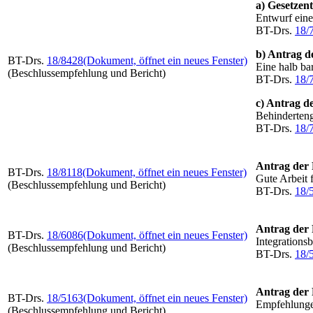
a) Gesetzen
Entwurf eine
BT-Drs.
18/
b) Antrag 
BT-Drs.
18/8428
(Dokument, öffnet ein neues Fenster)
Eine halb bar
(Beschlussempfehlung und Bericht)
BT-Drs.
18/
c) Antrag d
Behinderteng
BT-Drs.
18/
Antrag der
BT-Drs.
18/8118
(Dokument, öffnet ein neues Fenster)
Gute Arbeit
(Beschlussempfehlung und Bericht)
BT-Drs.
18/
Antrag der
BT-Drs.
18/6086
(Dokument, öffnet ein neues Fenster)
Integrations
(Beschlussempfehlung und Bericht)
BT-Drs.
18/
Antrag de
BT-Drs.
18/5163
(Dokument, öffnet ein neues Fenster)
Empfehlungen
(Beschlussempfehlung und Bericht)