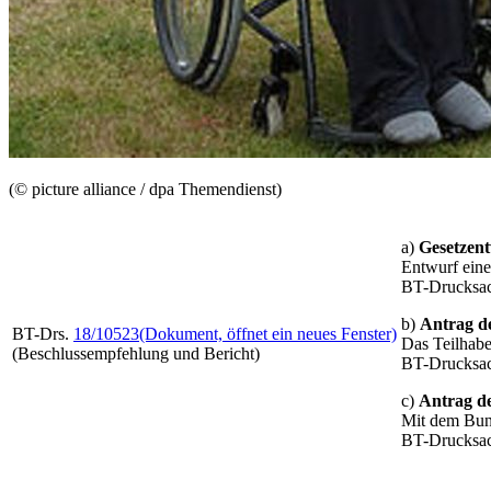
(© picture alliance / dpa Themendienst)
a)
Gesetzent
Entwurf ein
BT-Drucksa
b)
Antrag d
BT-Drs.
18/10523
(Dokument, öffnet ein neues Fenster)
Das Teilhabe
(Beschlussempfehlung und Bericht)
BT-Drucksa
c)
Antrag d
Mit dem Bund
BT-Drucksa