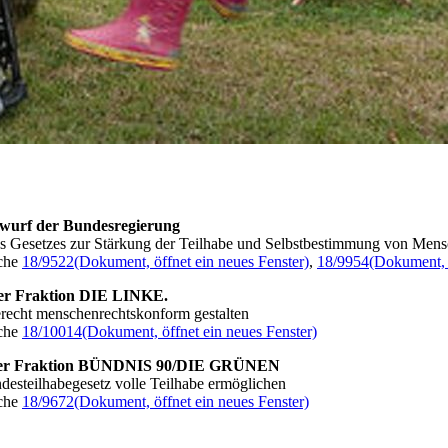
wurf der Bundesregierung
es Gesetzes zur Stärkung der Teilhabe und Selbstbestimmung von Me
che
18/9522
(Dokument, öffnet ein neues Fenster)
,
18/9954
(Dokument, ö
er Fraktion DIE LINKE.
recht menschenrechtskonform gestalten
che
18/10014
(Dokument, öffnet ein neues Fenster)
er Fraktion BÜNDNIS 90/DIE GRÜNEN
esteilhabegesetz volle Teilhabe ermöglichen
che
18/9672
(Dokument, öffnet ein neues Fenster)