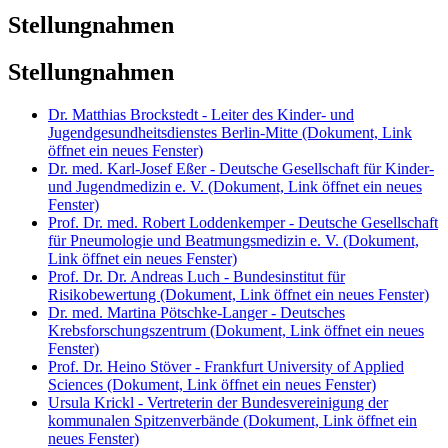
Stellungnahmen
Stellungnahmen
Dr. Matthias Brockstedt - Leiter des Kinder- und
Jugendgesundheitsdienstes Berlin-Mitte
(Dokument, Link
öffnet ein neues Fenster)
Dr. med. Karl-Josef Eßer - Deutsche Gesellschaft für Kinder-
und Jugendmedizin e. V.
(Dokument, Link öffnet ein neues
Fenster)
Prof. Dr. med. Robert Loddenkemper - Deutsche Gesellschaft
für Pneumologie und Beatmungsmedizin e. V.
(Dokument,
Link öffnet ein neues Fenster)
Prof. Dr. Dr. Andreas Luch - Bundesinstitut für
Risikobewertung
(Dokument, Link öffnet ein neues Fenster)
Dr. med. Martina Pötschke-Langer - Deutsches
Krebsforschungszentrum
(Dokument, Link öffnet ein neues
Fenster)
Prof. Dr. Heino Stöver - Frankfurt University of Applied
Sciences
(Dokument, Link öffnet ein neues Fenster)
Ursula Krickl - Vertreterin der Bundesvereinigung der
kommunalen Spitzenverbände
(Dokument, Link öffnet ein
neues Fenster)