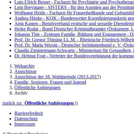
Lutz-Ulrich Besser - Facharzt für Psychiatrie und Psychothera
Leni Breymaier - SISTERS - für den Ausstieg aus der Prostitut
Wolfgang Heide - Facharzt für Frauenheilkunde und Geburtshi
Andrea Hitzke - KOK - Bundesweiter Koordinierungskreis ge
Anja Kasten - Berufsverband erotische und sexuelle Dienstleis
Heike Rudat - Bund Deutscher Kriminalbeamter
(Dokument, Li
Johanna Thie - Zentrum Familie, Bildung und Engagement - D
Prof. Dr. Gregor Thüsing LL.M. - Rheinische Friedrich-Wilhe
Prof. Dr. Maria Wersig - Deutscher Juristinnenbund e. V.
(Doku
Claudia Zimmermann-Schwartz - Ministerium für Gesundheit, 
Dr. Helmut Fogt - Vertreter der Bundesvereinigung der komm
Webarchiv
Ausschüsse
Ausschüsse der 18. Wahlperiode (2013-2017)
Familie, Senioren, Frauen und Jugend
Öffentliche Anhörungen
Archiv
zurück zu:
Öffentliche Anhörungen
()
Barrierefreiheit
Datenschutz
Impressum