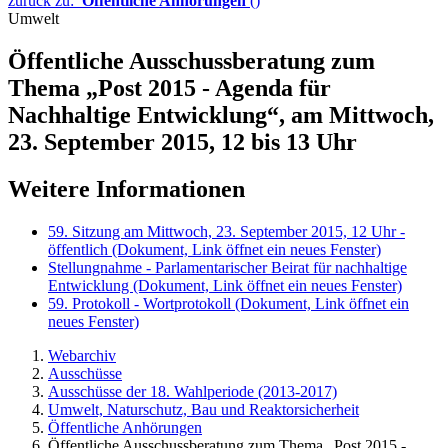
zurück zu:
Öffentliche Anhörungen
()
Umwelt
Öffentliche Ausschussberatung zum
Thema „Post 2015 - Agenda für
Nachhaltige Entwicklung“, am Mittwoch,
23. September 2015, 12 bis 13 Uhr
Weitere Informationen
59. Sitzung am Mittwoch, 23. September 2015, 12 Uhr -
öffentlich
(Dokument, Link öffnet ein neues Fenster)
Stellungnahme - Parlamentarischer Beirat für nachhaltige
Entwicklung
(Dokument, Link öffnet ein neues Fenster)
59. Protokoll - Wortprotokoll
(Dokument, Link öffnet ein
neues Fenster)
Webarchiv
Ausschüsse
Ausschüsse der 18. Wahlperiode (2013-2017)
Umwelt, Naturschutz, Bau und Reaktorsicherheit
Öffentliche Anhörungen
Öffentliche Ausschussberatung zum Thema „Post 2015 -