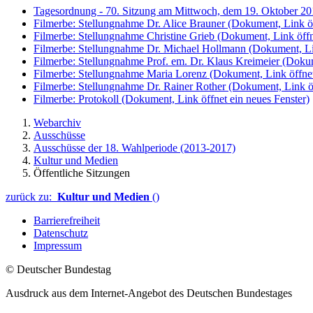
Tagesordnung - 70. Sitzung am Mittwoch, dem 19. Oktober 2
Filmerbe: Stellungnahme Dr. Alice Brauner
(Dokument, Link öf
Filmerbe: Stellungnahme Christine Grieb
(Dokument, Link öffn
Filmerbe: Stellungnahme Dr. Michael Hollmann
(Dokument, Lin
Filmerbe: Stellungnahme Prof. em. Dr. Klaus Kreimeier
(Dokum
Filmerbe: Stellungnahme Maria Lorenz
(Dokument, Link öffnet
Filmerbe: Stellungnahme Dr. Rainer Rother
(Dokument, Link öf
Filmerbe: Protokoll
(Dokument, Link öffnet ein neues Fenster)
Webarchiv
Ausschüsse
Ausschüsse der 18. Wahlperiode (2013-2017)
Kultur und Medien
Öffentliche Sitzungen
zurück zu:
Kultur und Medien
()
Barrierefreiheit
Datenschutz
Impressum
© Deutscher Bundestag
Ausdruck aus dem Internet-Angebot des Deutschen Bundestages