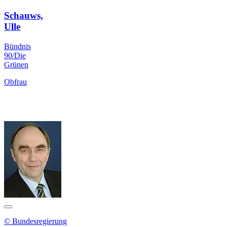
Schauws,
Ulle
Bündnis
90/Die
Grünen
Obfrau
© Bundesregierung