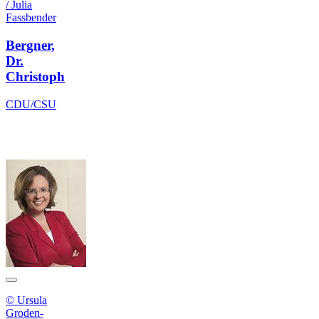
/ Julia
Fassbender
Bergner,
Dr.
Christoph
CDU/CSU
© Ursula
Groden-