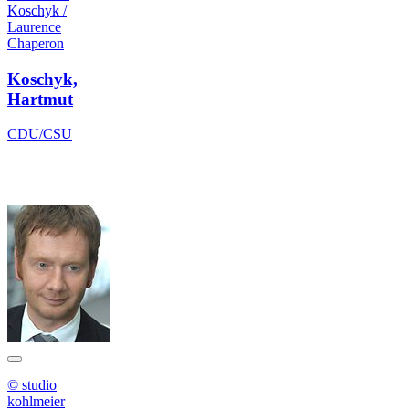
Koschyk /
Laurence
Chaperon
Koschyk,
Hartmut
CDU/CSU
© studio
kohlmeier