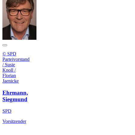
© SPD
Parteivorstand
/ Susie
Knoll /
Florian
Jaenicke
Ehrmann,
Siegmund
SPD
Vorsitzender