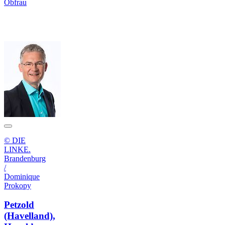
Obfrau
© DIE
LINKE.
Brandenburg
/
Dominique
Prokopy
Petzold
(Havelland),