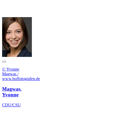
© Yvonne
Magwas /
www.hoffotografen.de
Magwas,
Yvonne
CDU/CSU