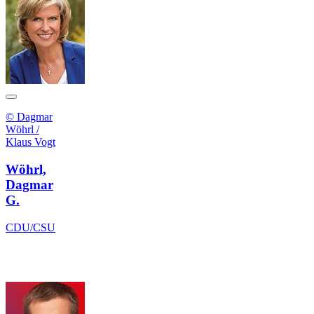
© Dagmar
Wöhrl /
Klaus Vogt
Wöhrl,
Dagmar
G.
CDU/CSU