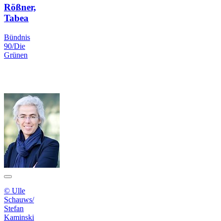
Rößner,
Tabea
Bündnis
90/Die
Grünen
© Ulle
Schauws/
Stefan
Kaminski