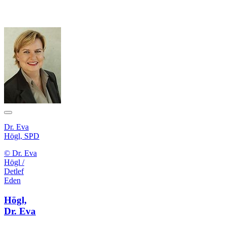
Dr. Eva
Högl, SPD
© Dr. Eva
Högl /
Detlef
Eden
Högl,
Dr. Eva