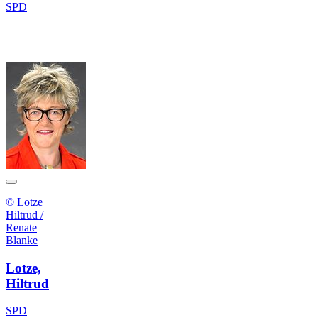
SPD
© Lotze
Hiltrud /
Renate
Blanke
Lotze,
Hiltrud
SPD