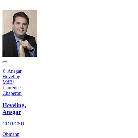
© Ansgar
Heveling
MdB/
Laurence
Chaperon
Heveling,
Ansgar
CDU/CSU
Obmann