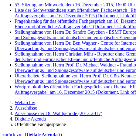
53. Sitzung am Mittwoch, dem 16. Dezember 2015, 16:00 Uhr -
Liste der Sachverständigen zum öffentlichen Fachgespräch "Ef
Auftragsvergabe" am 16. Dezember 2015
(Dokument, Link öffn
Fragenkatalog für das öffentliche Fachgespräch am 16. Dezem
Ebene und öffentliche Auftragsvergabe“
(Dokument, Link öffne
Stellungnahme von Herrn Dr. Sandro Gaycken - ESMT Europea
und Spionagesoftware auf deutscher und europäischer Ebene 
Stellungnahme von Herrn Dr. Ben Wagner - Centre for Internet
Überwachungs- und Spionagesoftware auf deutscher und europ
Stellungnahme von Herrn Christian Mihr - Reporter ohne Gren
deutscher und europäischer Ebene und öffentliche Auftragsv
Stellungnahme von Herrn Prof. Dr. Michael Waidner - Fraunhofe
Überwachungs- und Spionagesoftware auf deutscher und europ
Überarbeitete Stellungnahme von Herrn Prof. Dr. Götz Neuneck 
Überwachungs- und Spionagesoftware auf deutscher und europ
Wortprotokoll des öffentlichen Fachgesprächs zum Thema "Eff
Auftragsvergabe" am 16. Dezember 2015
(Dokument, Link öffn
Webarchiv
Ausschüsse
Ausschüsse der 18. Wahlperiode (2013-2017)
Digitale Agenda
Öffentliche Fachgespräche
zurück zu:
Digitale Agenda
()