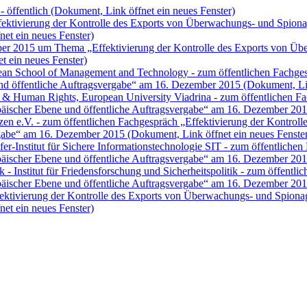
 öffentlich
(Dokument, Link öffnet ein neues Fenster)
fektivierung der Kontrolle des Exports von Überwachungs- und Spiona
et ein neues Fenster)
ber 2015 um Thema „Effektivierung der Kontrolle des Exports von Üb
t ein neues Fenster)
n School of Management and Technology - zum öffentlichen Fachgesp
und öffentliche Auftragsvergabe“ am 16. Dezember 2015
(Dokument, Lin
 & Human Rights, European University Viadrina - zum öffentlichen Fa
äischer Ebene und öffentliche Auftragsvergabe“ am 16. Dezember 20
zen e.V. - zum öffentlichen Fachgespräch „Effektivierung der Kontro
ergabe“ am 16. Dezember 2015
(Dokument, Link öffnet ein neues Fenste
r-Institut für Sichere Informationstechnologie SIT - zum öffentlichen
äischer Ebene und öffentliche Auftragsvergabe“ am 16. Dezember 20
- Institut für Friedensforschung und Sicherheitspolitik - zum öffentli
äischer Ebene und öffentliche Auftragsvergabe“ am 16. Dezember 20
ektivierung der Kontrolle des Exports von Überwachungs- und Spionag
et ein neues Fenster)