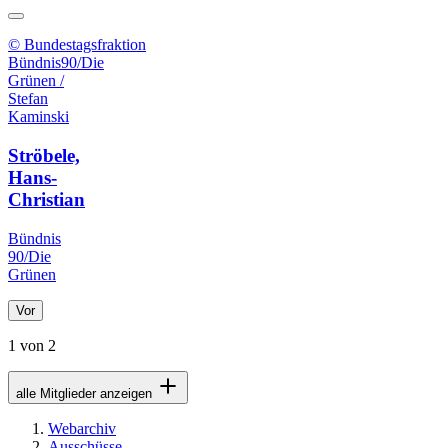
© Bundestagsfraktion
Bündnis90/Die
Grünen /
Stefan
Kaminski
Ströbele,
Hans-
Christian
Bündnis
90/Die
Grünen
Vor
1 von 2
alle Mitglieder anzeigen
Webarchiv
Ausschüsse