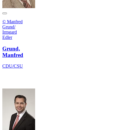
© Manfred
Grund/
Irmgard
Edler
Grund,
Manfred
CDU/CSU