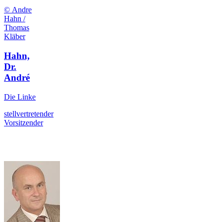
© Andre
Hahn /
Thomas
Kläber
Hahn,
Dr.
André
Die Linke
stellvertretender
Vorsitzender