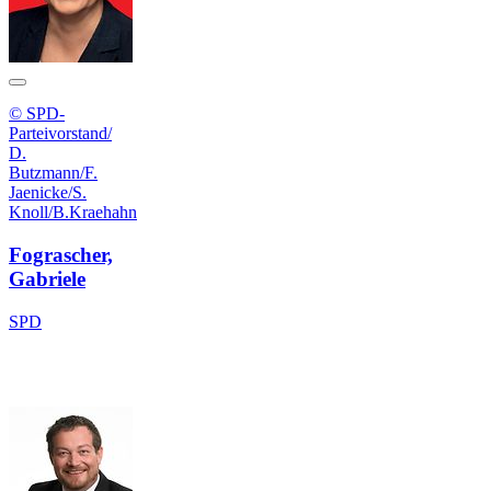
© SPD-
Parteivorstand/
D.
Butzmann/F.
Jaenicke/S.
Knoll/B.Kraehahn
Fograscher,
Gabriele
SPD