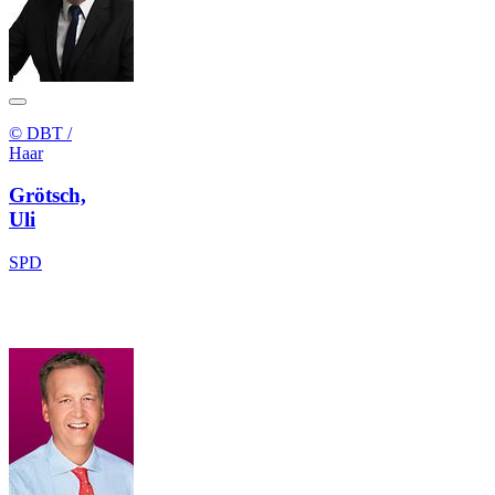
© DBT /
Haar
Grötsch,
Uli
SPD